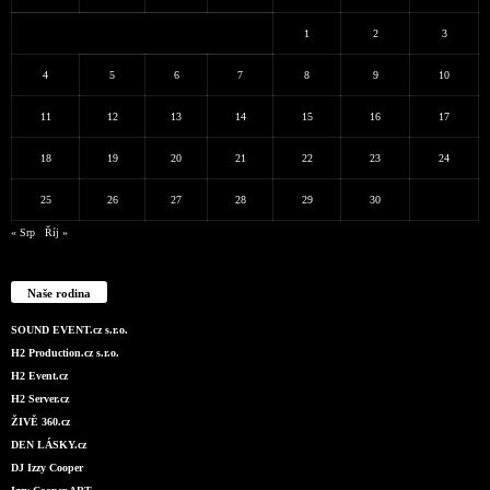
1
2
3
4
5
6
7
8
9
10
11
12
13
14
15
16
17
18
19
20
21
22
23
24
25
26
27
28
29
30
« Srp
Říj »
Naše rodina
SOUND EVENT.cz s.r.o.
H2 Production.cz s.r.o.
H2 Event.cz
H2 Server.cz
ŽIVĚ 360.cz
DEN LÁSKY.cz
DJ Izzy Cooper