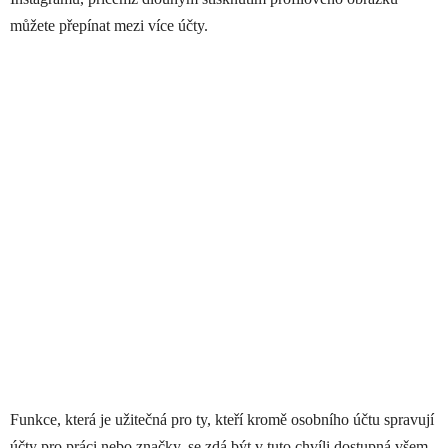
můžete přepínat mezi více účty.
Funkce, která je užitečná pro ty, kteří kromě osobního účtu spravují
účty pro práci nebo značky, se zdá být v tuto chvíli dostupná všem