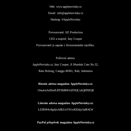
Web:
www.applenovinky.cz
Email:
info@applenovinky.cz
Hashtag:
#AppleNovinky
Provozovatel:
H2 Production
CEO a majitel:
Izzy Cooper
Provozovatel je zapsán v živnostenském rejstříku.
Poštovní adresa:
AppleNovinky.cz, Izzy Cooper, Jl Munduk Catu No.32,
Batu Bolong, Canggu 80361, Bali, Indonesia
Bitcoin adresa magazínu AppleNovinky.cz:
1JmavnAsEbeJLRYHdB8t1dZNQCykQHNEQ8
Litecoin adresa magazínu AppleNovinky.cz:
LZJBM4w8g4jxA8KUoV91wKEbfjy3afR4LW
PayPal příspěvek magazínu AppleNovinky.cz