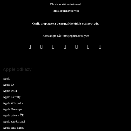
Chcete se stát redaktorem?
info@applenovinky.cz
Ceník propagace a demografické údaje stáhnout zde.
Kontaktujte nás:
info@applenovinky.cz
Apple odkazy
Apple
Apple ID
Apple IMEI
Apple Patently
Apple Wikipedia
Apple Developer
Apple práce v ČR
Apple zaměstnanci
Apple ceny bazaru