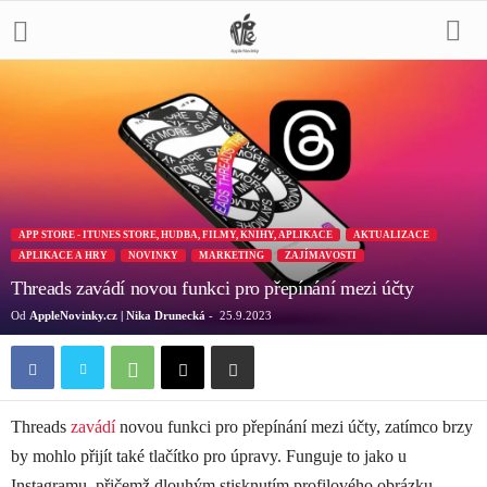
APP STORE - ITUNES STORE, HUDBA, FILMY, KNIHY, APLIKACE
AKTUALIZACE
APLIKACE A HRY
NOVINKY
MARKETING
ZAJÍMAVOSTI
Threads zavádí novou funkci pro přepínání mezi účty
Od
AppleNovinky.cz | Nika Drunecká
-
25.9.2023
Threads
zavádí
novou funkci pro přepínání mezi účty, zatímco brzy
by mohlo přijít také tlačítko pro úpravy. Funguje to jako u
Instagramu, přičemž dlouhým stisknutím profilového obrázku