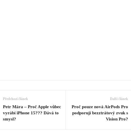
Předchozí článek
Další článek
Petr Mára – Proč Apple vůbec
Proč pouze nová AirPods Pro
vyrábí iPhone 15??? Dává to
podporují bezztrátový zvuk s
smysl?
Vision Pro?