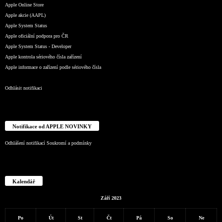
Apple Online Store
Apple akcie (AAPL)
Apple System Status
Apple oficiální podpora pro ČR
Apple System Status - Developer
Apple kontrola sériového čísla zařízení
Apple informace o zařízení podle sériového čísla
Odhlásit notifikaci
Notifikace od APPLE NOVINKY
Odhlášení notifikací
Soukromí a podmínky
Kalendář
Září 2023
Po
Út
St
Čt
Pá
So
Ne