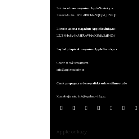
Bitcoin adresa magazínu AppleNovinky.cz:
1JmavnAsEbeJLRYHdB8t1dZNQCykQHNEQ8
Litecoin adresa magazínu AppleNovinky.cz:
LZJBM4w8g4jxA8KUoV91wKEbfjy3afR4LW
PayPal příspěvek magazínu AppleNovinky.cz
Chcete se stát redaktorem?
info@applenovinky.cz
Ceník propagace a demografické údaje stáhnout zde.
Kontaktujte nás:
info@applenovinky.cz
Apple odkazy