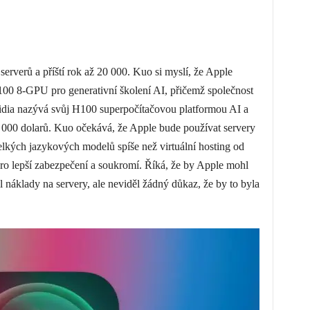
erverů a příští rok až 20 000. Kuo si myslí, že Apple
0 8-GPU pro generativní školení AI, přičemž společnost
Nvidia nazývá svůj H100 superpočítačovou platformou AI a
 000 dolarů. Kuo očekává, že Apple bude používat servery
velkých jazykových modelů spíše než virtuální hosting od
ro lepší zabezpečení a soukromí. Říká, že by Apple mohl
il náklady na servery, ale neviděl žádný důkaz, že by to byla