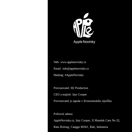
Web:
www.applenovinky.cz
Email:
info@applenovinky.cz
Hashtag:
#AppleNovinky
Provozovatel:
H2 Production
CEO a majitel:
Izzy Cooper
Provozovatel je zapsán v živnostenském rejstříku.
Poštovní adresa:
AppleNovinky.cz, Izzy Cooper, Jl Munduk Catu No.32,
Batu Bolong, Canggu 80361, Bali, Indonesia