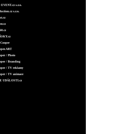
EVENT.cz s.r.o.
ction.cz s.r.o.
t.cz
er.cz
0.cz
SKY.cz
 Cooper
ooper.ART
oper / Photo
oper / Branding
oper / TV reklamy
oper / TV animace
E UDÁLOSTI.cz