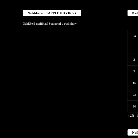
Notifikace od APPLE NOVINKY
Kal
Odhlášení notifikací
Soukromí a podmínky
Po
2
9
16
23
30
« Zář
L
Naš