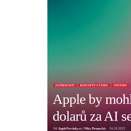
ZAJÍMAVOSTI
KONCEPTY A ÚNIKY
NOVINKY
Apple by mohl 
dolarů za AI s
Od
AppleNovinky.cz | Nika Drunecká
-
24.10.2023