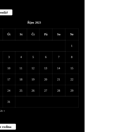
endář
Říjen 2023
Út
St
Čt
Pá
So
Ne
1
3
4
5
6
7
8
10
11
12
13
14
15
17
18
19
20
21
22
24
25
26
27
28
29
31
is »
e rodina