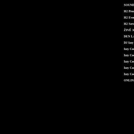
SOUND 
H2 Produ
H2 Even
H2 Serv
ŽIVĚ 36
DEN LÁ
DJ Izzy
Izzy C
Izzy Co
Izzy Co
Izzy Co
Izzy Co
ONLIN