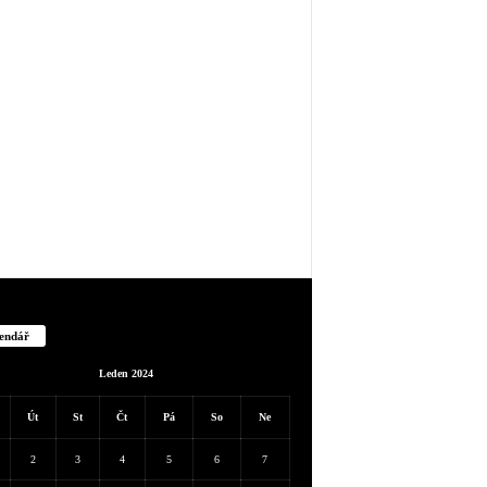
endář
Leden 2024
Út
St
Čt
Pá
So
Ne
2
3
4
5
6
7