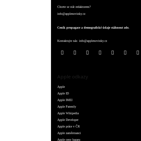
Chcete se stát redaktorem?
info@applenovinky.cz
Ceník propagace a demografické údaje stáhnout zde.
Kontaktujte nás:
info@applenovinky.cz
Apple odkazy
Apple
Apple ID
Apple IMEI
Apple Patently
Apple Wikipedia
Apple Developer
Apple práce v ČR
Apple zaměstnanci
Apple ceny bazaru