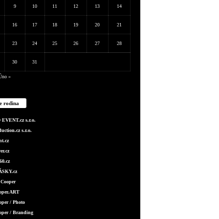
9
10
11
12
13
14
16
17
18
19
20
21
23
24
25
26
27
28
30
31
Úno »
e rodina
EVENT.cz s.r.o.
ction.cz s.r.o.
t.cz
er.cz
0.cz
SKY.cz
 Cooper
ooper.ART
oper / Photo
oper / Branding