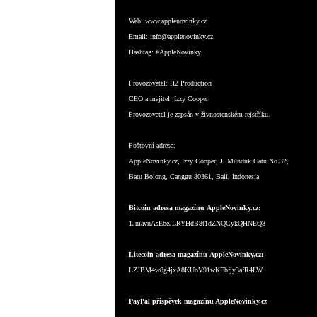
Web:
www.applenovinky.cz
Email:
info@applenovinky.cz
Hashtag:
#AppleNovinky
Provozovatel:
H2 Production
CEO a majitel:
Izzy Cooper
Provozovatel je zapsán v živnostenském rejstříku.
Poštovní adresa:
AppleNovinky.cz, Izzy Cooper, Jl Munduk Catu No.32,
Batu Bolong, Canggu 80361, Bali, Indonesia
Bitcoin adresa magazínu AppleNovinky.cz:
1JmavnAsEbeJLRYHdB8t1dZNQCykQHNEQ8
Litecoin adresa magazínu AppleNovinky.cz:
LZJBM4w8g4jxA8KUoV91wKEbfjy3afR4LW
PayPal příspěvek magazínu AppleNovinky.cz