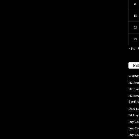
8
15
22
29
« Pro
Naš
SOUND 
H2 Produ
H2 Even
H2 Serv
ŽIVĚ 36
DEN LÁ
DJ Izzy
Izzy C
Izzy Co
Izzy Co