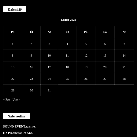
Kalendář
Leden 2024
Po
Út
St
Čt
Pá
So
Ne
1
2
3
4
5
6
7
8
9
10
11
12
13
14
15
16
17
18
19
20
21
22
23
24
25
26
27
28
29
30
31
« Pro
Úno »
Naše rodina
SOUND EVENT.cz s.r.o.
H2 Production.cz s.r.o.