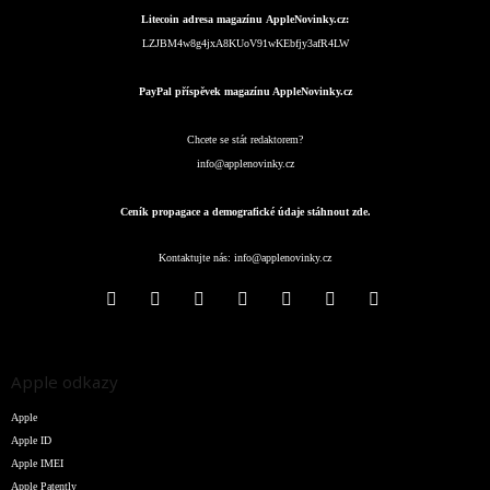
Litecoin adresa magazínu AppleNovinky.cz:
LZJBM4w8g4jxA8KUoV91wKEbfjy3afR4LW
PayPal příspěvek magazínu AppleNovinky.cz
Chcete se stát redaktorem?
info@applenovinky.cz
Ceník propagace a demografické údaje stáhnout zde.
Kontaktujte nás:
info@applenovinky.cz
Apple odkazy
Apple
Apple ID
Apple IMEI
Apple Patently