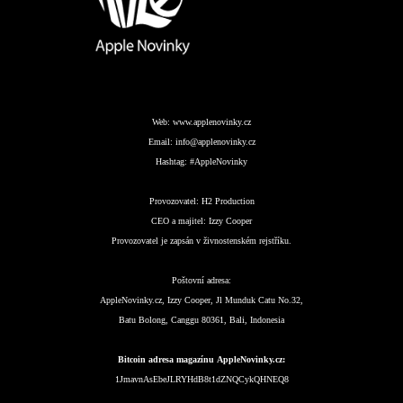
Web:
www.applenovinky.cz
Email:
info@applenovinky.cz
Hashtag:
#AppleNovinky
Provozovatel:
H2 Production
CEO a majitel:
Izzy Cooper
Provozovatel je zapsán v živnostenském rejstříku.
Poštovní adresa:
AppleNovinky.cz, Izzy Cooper, Jl Munduk Catu No.32,
Batu Bolong, Canggu 80361, Bali, Indonesia
Bitcoin adresa magazínu AppleNovinky.cz:
1JmavnAsEbeJLRYHdB8t1dZNQCykQHNEQ8