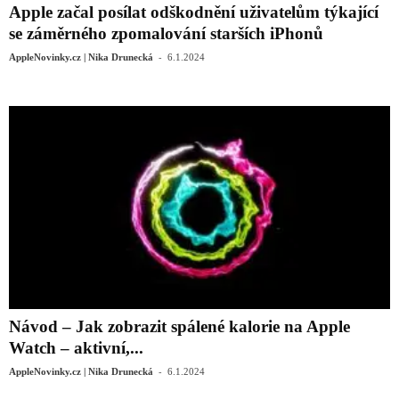
Apple začal posílat odškodnění uživatelům týkající
se záměrného zpomalování starších iPhonů
-
AppleNovinky.cz | Nika Drunecká
6.1.2024
Návod – Jak zobrazit spálené kalorie na Apple
Watch – aktivní,...
-
AppleNovinky.cz | Nika Drunecká
6.1.2024