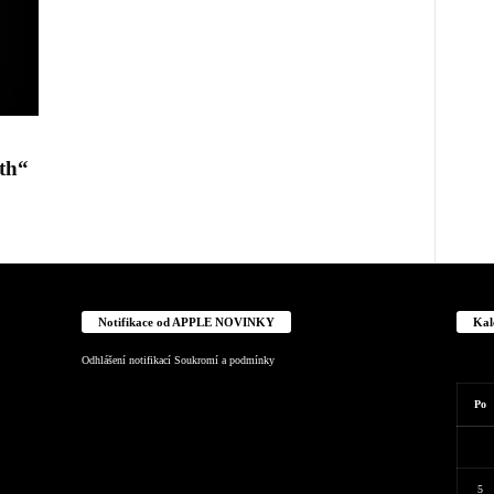
th“
Notifikace od APPLE NOVINKY
Kal
Odhlášení notifikací
Soukromí a podmínky
Po
5