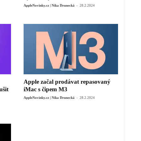
-
AppleNovinky.cz | Nika Drunecká
28.2.2024
Apple začal prodávat repasovaný
šit
iMac s čipem M3
-
AppleNovinky.cz | Nika Drunecká
28.2.2024