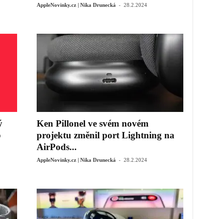
-
AppleNovinky.cz | Nika Drunecká
28.2.2024
ý
Ken Pillonel ve svém novém
b
projektu změnil port Lightning na
AirPods...
-
AppleNovinky.cz | Nika Drunecká
28.2.2024