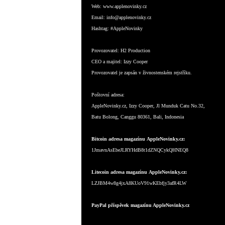
Web:
www.applenovinky.cz
Email:
info@applenovinky.cz
Hashtag:
#AppleNovinky
Provozovatel:
H2 Production
CEO a majitel:
Izzy Cooper
Provozovatel je zapsán v živnostenském rejstříku.
Poštovní adresa:
AppleNovinky.cz, Izzy Cooper, Jl Munduk Catu No.32,
Batu Bolong, Canggu 80361, Bali, Indonesia
Bitcoin adresa magazínu AppleNovinky.cz:
1JmavnAsEbeJLRYHdB8t1dZNQCykQHNEQ8
Litecoin adresa magazínu AppleNovinky.cz:
LZJBM4w8g4jxA8KUoV91wKEbfjy3afR4LW
PayPal příspěvek magazínu AppleNovinky.cz