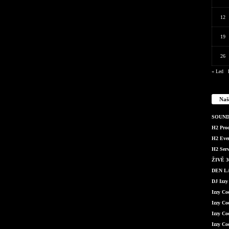
12
19
26
« Led
Naš
SOUND 
H2 Produ
H2 Even
H2 Serv
ŽIVĚ 36
DEN LÁ
DJ Izzy
Izzy C
Izzy Co
Izzy Co
Izzy Co