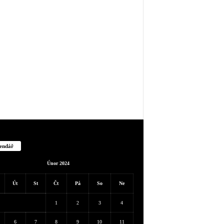
endář
Únor 2024
Út
St
Čt
Pá
So
Ne
1
2
3
4
6
7
8
9
10
11