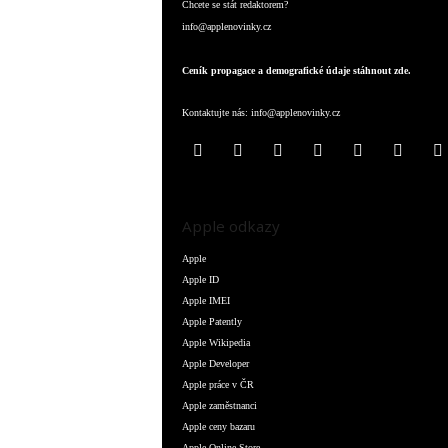
Chcete se stát redaktorem?
info@applenovinky.cz
Ceník propagace a demografické údaje stáhnout zde.
Kontaktujte nás:
info@applenovinky.cz
Apple odkazy
Apple
Apple ID
Apple IMEI
Apple Patently
Apple Wikipedia
Apple Developer
Apple práce v ČR
Apple zaměstnanci
Apple ceny bazaru
Apple Online Store