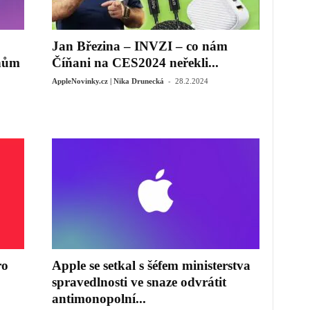
Jan Březina – INVZI – co nám
ánům
Číňani na CES2024 neřekli...
-
AppleNovinky.cz | Nika Drunecká
28.2.2024
ro
Apple se setkal s šéfem ministerstva
spravedlnosti ve snaze odvrátit
antimonopolní...