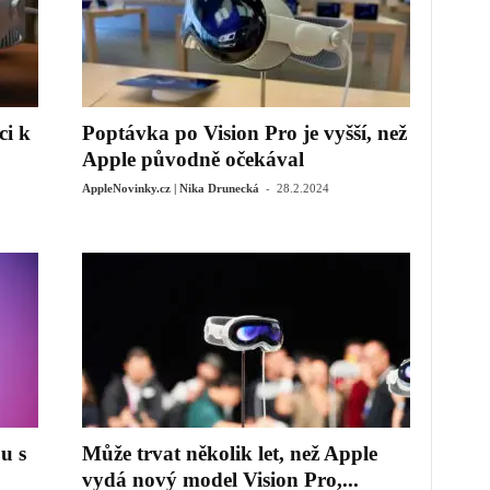
ci k
Poptávka po Vision Pro je vyšší, než
Apple původně očekával
-
AppleNovinky.cz | Nika Drunecká
28.2.2024
u s
Může trvat několik let, než Apple
vydá nový model Vision Pro,...