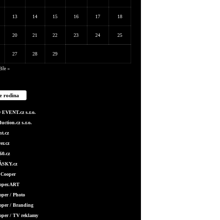
13
14
15
16
17
18
20
21
22
23
24
25
27
28
29
Bře »
e rodina
EVENT.cz s.r.o.
ction.cz s.r.o.
t.cz
er.cz
0.cz
SKY.cz
 Cooper
ooper.ART
oper / Photo
oper / Branding
oper / TV reklamy