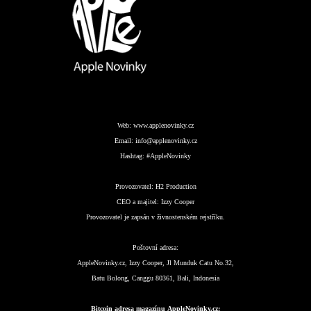
Web:
www.applenovinky.cz
Email:
info@applenovinky.cz
Hashtag:
#AppleNovinky
Provozovatel:
H2 Production
CEO a majitel:
Izzy Cooper
Provozovatel je zapsán v živnostenském rejstříku.
Poštovní adresa:
AppleNovinky.cz, Izzy Cooper, Jl Munduk Catu No.32,
Batu Bolong, Canggu 80361, Bali, Indonesia
Bitcoin adresa magazínu AppleNovinky.cz: