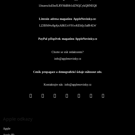
1JmavnAsEbeJLRYHdB8t1dZNQCykQHNEQ8
Litecoin adresa magazínu AppleNovinky.cz:
LZJBM4w8g4jxA8KUoV91wKEbfjy3afR4LW
PayPal příspěvek magazínu AppleNovinky.cz
Chcete se stát redaktorem?
info@applenovinky.cz
Ceník propagace a demografické údaje stáhnout zde.
Kontaktujte nás:
info@applenovinky.cz
Apple odkazy
Apple
Apple ID