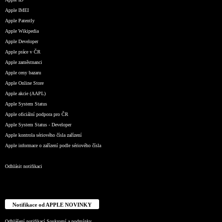
Apple IMEI
Apple Patently
Apple Wikipedia
Apple Developer
Apple práce v ČR
Apple zaměstnanci
Apple ceny bazaru
Apple Online Store
Apple akcie (AAPL)
Apple System Status
Apple oficiální podpora pro ČR
Apple System Status - Developer
Apple kontrola sériového čísla zařízení
Apple informace o zařízení podle sériového čísla
Odhlásit notifikaci
Notifikace od APPLE NOVINKY
Odhlášení notifikací
Soukromí a podmínky