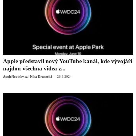
Apple představil nový YouTube kanál, kde vývojáři
najdou všechna videa z...
-
AppleNovinky.cz | Nika Drunecká
26.3.2024