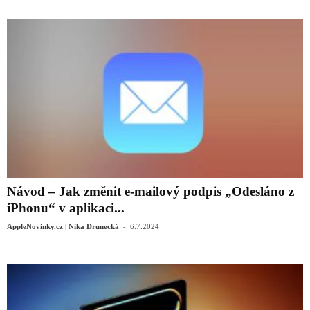
Návod – Jak změnit e-mailový podpis „Odesláno z
iPhonu“ v aplikaci...
-
AppleNovinky.cz | Nika Drunecká
6.7.2024