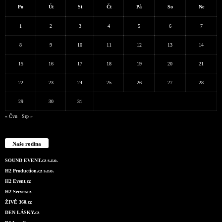
Po
Út
St
Čt
Pá
So
Ne
1
2
3
4
5
6
7
8
9
10
11
12
13
14
15
16
17
18
19
20
21
22
23
24
25
26
27
28
29
30
31
« Čvn
Srp »
Naše rodina
SOUND EVENT.cz s.r.o.
H2 Production.cz s.r.o.
H2 Event.cz
H2 Server.cz
ŽIVĚ 360.cz
DEN LÁSKY.cz