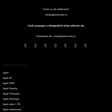
Chcete se stát redaktorem?
info@applenovinky.cz
Ceník propagace a demografické údaje stáhnout zde.
Kontaktujte nás:
info@applenovinky.cz
Apple odkazy
Apple
Apple ID
Apple IMEI
Apple Patently
Apple Wikipedia
Apple Developer
Apple práce v ČR
Apple zaměstnanci