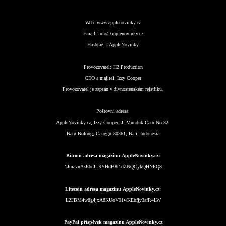
Web:
www.applenovinky.cz
Email:
info@applenovinky.cz
Hashtag:
#AppleNovinky
Provozovatel:
H2 Production
CEO a majitel:
Izzy Cooper
Provozovatel je zapsán v živnostenském rejstříku.
Poštovní adresa:
AppleNovinky.cz, Izzy Cooper, Jl Munduk Catu No.32,
Batu Bolong, Canggu 80361, Bali, Indonesia
Bitcoin adresa magazínu AppleNovinky.cz:
1JmavnAsEbeJLRYHdB8t1dZNQCykQHNEQ8
Litecoin adresa magazínu AppleNovinky.cz:
LZJBM4w8g4jxA8KUoV91wKEbfjy3afR4LW
PayPal příspěvek magazínu AppleNovinky.cz