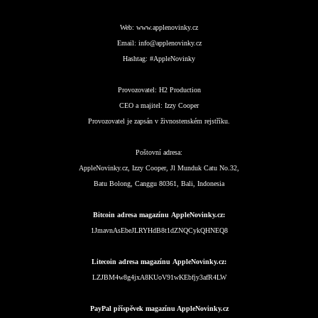
Web:
www.applenovinky.cz
Email:
info@applenovinky.cz
Hashtag:
#AppleNovinky
Provozovatel:
H2 Production
CEO a majitel:
Izzy Cooper
Provozovatel je zapsán v živnostenském rejstříku.
Poštovní adresa:
AppleNovinky.cz, Izzy Cooper, Jl Munduk Catu No.32,
Batu Bolong, Canggu 80361, Bali, Indonesia
Bitcoin adresa magazínu AppleNovinky.cz:
1JmavnAsEbeJLRYHdB8t1dZNQCykQHNEQ8
Litecoin adresa magazínu AppleNovinky.cz:
LZJBM4w8g4jxA8KUoV91wKEbfjy3afR4LW
PayPal příspěvek magazínu AppleNovinky.cz