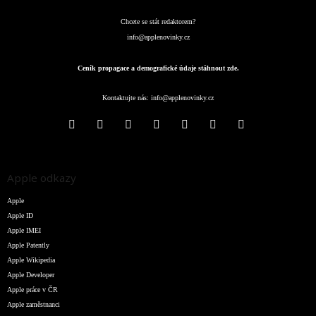
Chcete se stát redaktorem?
info@applenovinky.cz
Ceník propagace a demografické údaje stáhnout zde.
Kontaktujte nás:
info@applenovinky.cz
Apple odkazy
Apple
Apple ID
Apple IMEI
Apple Patently
Apple Wikipedia
Apple Developer
Apple práce v ČR
Apple zaměstnanci