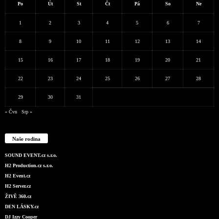
Po
Út
St
Čt
Pá
So
Ne
1
2
3
4
5
6
7
8
9
10
11
12
13
14
15
16
17
18
19
20
21
22
23
24
25
26
27
28
29
30
31
« Čvn
Srp »
Naše rodina
SOUND EVENT.cz s.r.o.
H2 Production.cz s.r.o.
H2 Event.cz
H2 Server.cz
ŽIVĚ 360.cz
DEN LÁSKY.cz
DJ Izzy Cooper