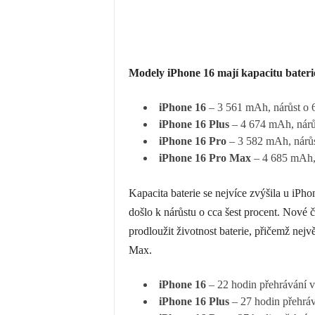
Modely iPhone 16 mají kapacitu bateri
‌iPhone 16
‌ – 3 561 mAh, nárůst o 
‌iPhone 16‌ Plus
– 4 674 mAh, nárůs
iPhone 16 Pro
– 3 582 mAh, nárůs
iPhone 16 Pro Max
– 4 685 mAh, 
Kapacita baterie se nejvíce zvýšila u ‌iPh
došlo k nárůstu o cca šest procent. Nové
prodloužit životnost baterie, přičemž nejvě
Max.
iPhone 16
– 22 hodin přehrávání v
iPhone 16 Plus
– 27 hodin přehráv