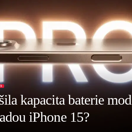
TI
šila kapacita baterie mo
řadou iPhone 15?