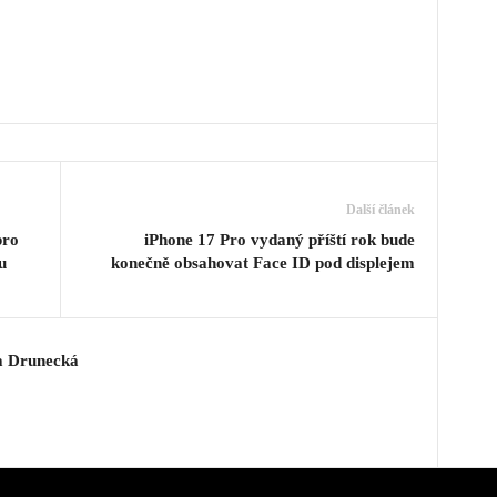
Další článek
pro
iPhone 17 Pro vydaný příští rok bude
u
konečně obsahovat Face ID pod displejem
a Drunecká