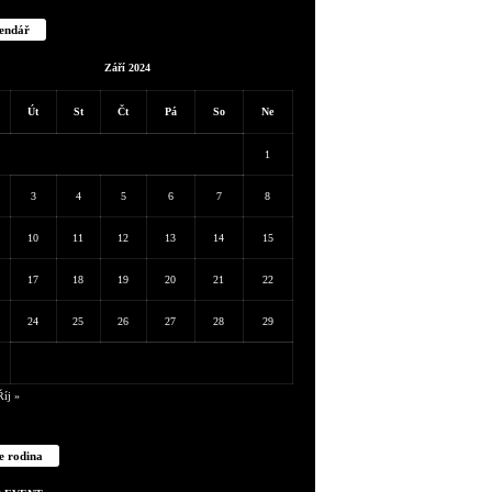
endář
Září 2024
Út
St
Čt
Pá
So
Ne
1
3
4
5
6
7
8
10
11
12
13
14
15
17
18
19
20
21
22
24
25
26
27
28
29
Říj »
e rodina