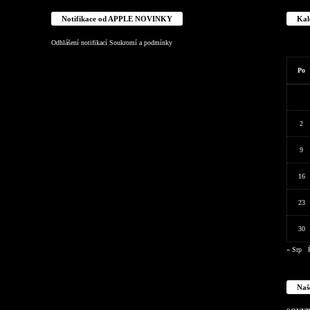
Notifikace od APPLE NOVINKY
Kal
Odhlášení notifikací
Soukromí a podmínky
Po
2
9
16
23
30
« Srp
Naš