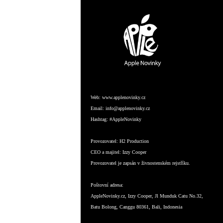
Web:
www.applenovinky.cz
Email:
info@applenovinky.cz
Hashtag:
#AppleNovinky
Provozovatel:
H2 Production
CEO a majitel:
Izzy Cooper
Provozovatel je zapsán v živnostenském rejstříku.
Poštovní adresa:
AppleNovinky.cz, Izzy Cooper, Jl Munduk Catu No.32,
Batu Bolong, Canggu 80361, Bali, Indonesia