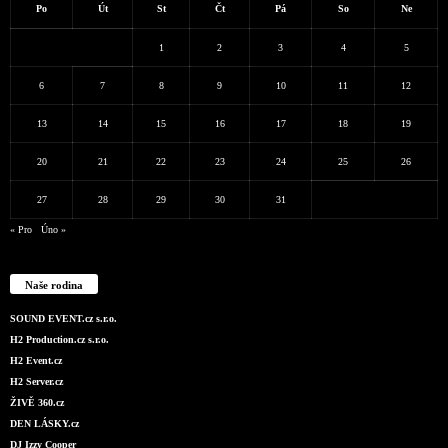
Po
Út
St
Čt
Pá
So
Ne
1
2
3
4
5
6
7
8
9
10
11
12
13
14
15
16
17
18
19
20
21
22
23
24
25
26
27
28
29
30
31
« Pro
Úno »
Naše rodina
SOUND EVENT.cz s.r.o.
H2 Production.cz s.r.o.
H2 Event.cz
H2 Server.cz
ŽIVĚ 360.cz
DEN LÁSKY.cz
DJ Izzy Cooper