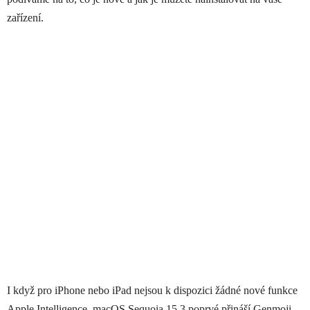
zařízení.
I když pro iPhone nebo iPad nejsou k dispozici žádné nové funkce
Apple Intelligence, ‌macOS Sequoia‌ 15.3 poprvé přináší Genmoji,