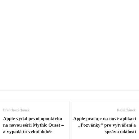
Předchozí článek
Další článek
Apple vydal první upoutávku
Apple pracuje na nové aplikaci
na novou sérii Mythic Quest –
„Pozvánky“ pro vytváření a
a vypadá to velmi dobře
správu událostí