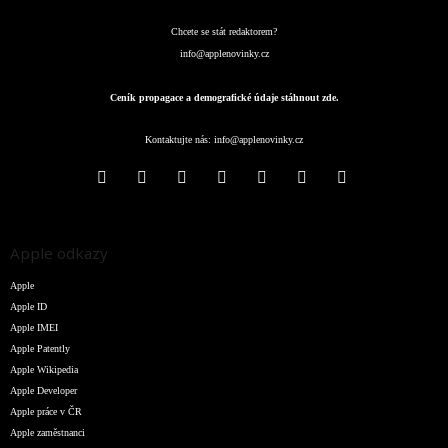
Chcete se stát redaktorem?
info@applenovinky.cz
Ceník propagace a demografické údaje stáhnout zde.
Kontaktujte nás:
info@applenovinky.cz
Apple odkazy
Apple
Apple ID
Apple IMEI
Apple Patently
Apple Wikipedia
Apple Developer
Apple práce v ČR
Apple zaměstnanci