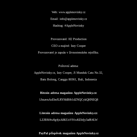
Web:
www.applenovinky.cz
Email:
info@applenovinky.cz
Hashtag:
#AppleNovinky
Provozovatel:
H2 Production
CEO a majitel:
Izzy Cooper
Provozovatel je zapsán v živnostenském rejstříku.
Poštovní adresa:
AppleNovinky.cz, Izzy Cooper, Jl Munduk Catu No.32,
Batu Bolong, Canggu 80361, Bali, Indonesia
Bitcoin adresa magazínu AppleNovinky.cz:
1JmavnAsEbeJLRYHdB8t1dZNQCykQHNEQ8
Litecoin adresa magazínu AppleNovinky.cz:
LZJBM4w8g4jxA8KUoV91wKEbfjy3afR4LW
PayPal příspěvek magazínu AppleNovinky.cz