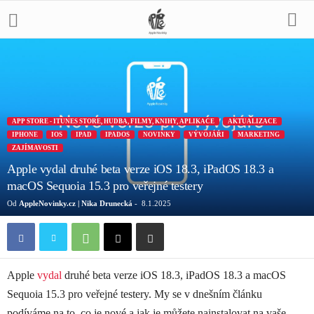
APP STORE - ITUNES STORE, HUDBA, FILMY, KNIHY, APLIKACE
AKTUALIZACE
IPHONE
IOS
IPAD
IPADOS
NOVINKY
VÝVOJÁŘI
MARKETING
ZAJÍMAVOSTI
Apple vydal druhé beta verze iOS 18.3, iPadOS 18.3 a
macOS Sequoia 15.3 pro veřejné testery
Od
AppleNovinky.cz | Nika Drunecká
-
8.1.2025
Apple
vydal
druhé beta verze iOS 18.3, iPadOS 18.3 a macOS
Sequoia 15.3 pro veřejné testery. My se v dnešním článku
podíváme na to, co je nové a jak je můžete nainstalovat na vaše