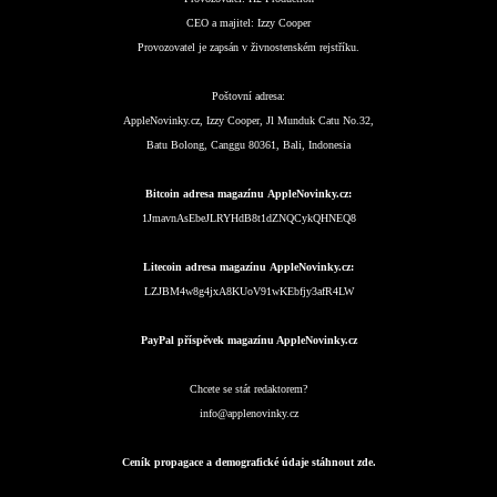
CEO a majitel:
Izzy Cooper
Provozovatel je zapsán v živnostenském rejstříku.
Poštovní adresa:
AppleNovinky.cz, Izzy Cooper, Jl Munduk Catu No.32,
Batu Bolong, Canggu 80361, Bali, Indonesia
Bitcoin adresa magazínu AppleNovinky.cz:
1JmavnAsEbeJLRYHdB8t1dZNQCykQHNEQ8
Litecoin adresa magazínu AppleNovinky.cz:
LZJBM4w8g4jxA8KUoV91wKEbfjy3afR4LW
PayPal příspěvek magazínu AppleNovinky.cz
Chcete se stát redaktorem?
info@applenovinky.cz
Ceník propagace a demografické údaje stáhnout zde.