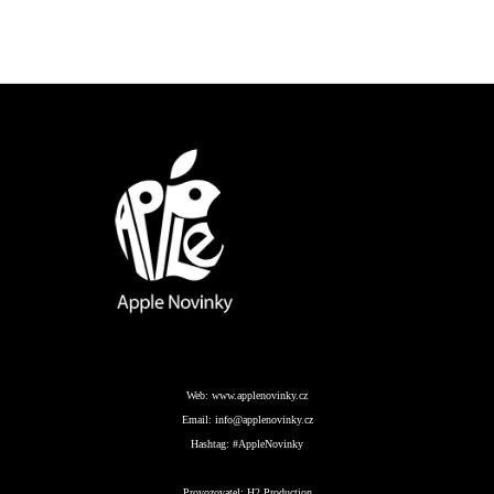
Web:
www.applenovinky.cz
Email:
info@applenovinky.cz
Hashtag:
#AppleNovinky
Provozovatel:
H2 Production