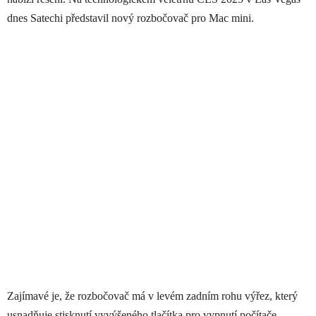
dnes Satechi představil nový rozbočovač pro Mac mini.
Zajímavé je, že rozbočovač má v levém zadním rohu výřez, který
usnadňuje stisknutí vyvýšeného tlačítka pro vypnutí počítače.