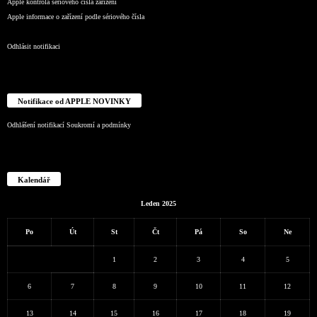
Apple kontrola sériového čísla zařízení
Apple informace o zařízení podle sériového čísla
Odhlásit notifikaci
Notifikace od APPLE NOVINKY
Odhlášení notifikací
Soukromí a podmínky
Kalendář
Leden 2025
Po
Út
St
Čt
Pá
So
Ne
1
2
3
4
5
6
7
8
9
10
11
12
13
14
15
16
17
18
19