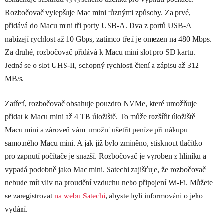
Rozbočovač vylepšuje Mac mini různými způsoby. Za prvé,
přidává do Macu mini tři porty USB-A. Dva z portů USB-A
nabízejí rychlost až 10 Gbps, zatímco třetí je omezen na 480 Mbps.
Za druhé, rozbočovač přidává k Macu mini slot pro SD kartu.
Jedná se o slot UHS-II, schopný rychlosti čtení a zápisu až 312
MB/s.
Zatřetí, rozbočovač obsahuje pouzdro NVMe, které umožňuje
přidat k Macu mini až 4 TB úložiště. To může rozšířit úložiště
Macu mini a zároveň vám umožní ušetřit peníze při nákupu
samotného Macu mini. A jak již bylo zmíněno, stisknout tlačítko
pro zapnutí počítače je snazší. Rozbočovač je vyroben z hliníku a
vypadá podobně jako Mac mini. Satechi zajišťuje, že rozbočovač
nebude mít vliv na proudění vzduchu nebo připojení Wi-Fi. Můžete
se zaregistrovat
na webu Satechi
, abyste byli informováni o jeho
vydání.