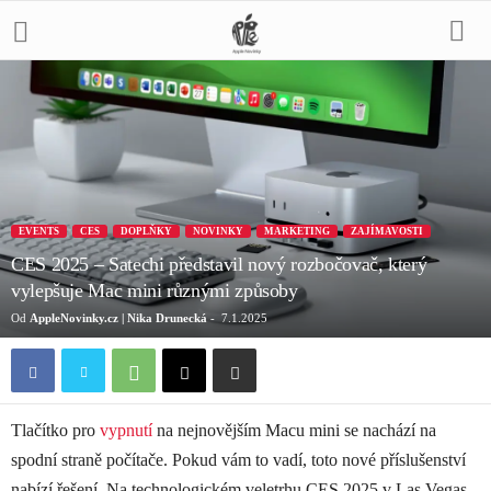
EVENTS
CES
DOPLŇKY
NOVINKY
MARKETING
ZAJÍMAVOSTI
CES 2025 – Satechi představil nový rozbočovač, který
vylepšuje Mac mini různými způsoby
Od
AppleNovinky.cz | Nika Drunecká
-
7.1.2025
Tlačítko pro
vypnutí
na nejnovějším Macu mini se nachází na
spodní straně počítače. Pokud vám to vadí, toto nové příslušenství
nabízí řešení. Na technologickém veletrhu CES 2025 v Las Vegas