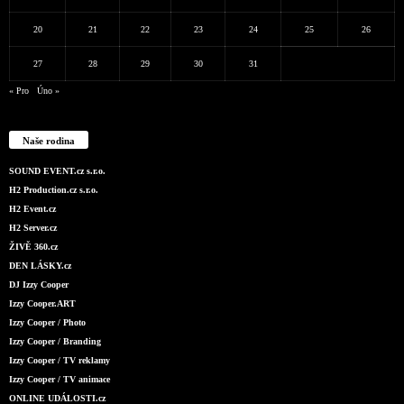
20
21
22
23
24
25
26
27
28
29
30
31
« Pro
Úno »
Naše rodina
SOUND EVENT.cz s.r.o.
H2 Production.cz s.r.o.
H2 Event.cz
H2 Server.cz
ŽIVĚ 360.cz
DEN LÁSKY.cz
DJ Izzy Cooper
Izzy Cooper.ART
Izzy Cooper / Photo
Izzy Cooper / Branding
Izzy Cooper / TV reklamy
Izzy Cooper / TV animace
ONLINE UDÁLOSTI.cz