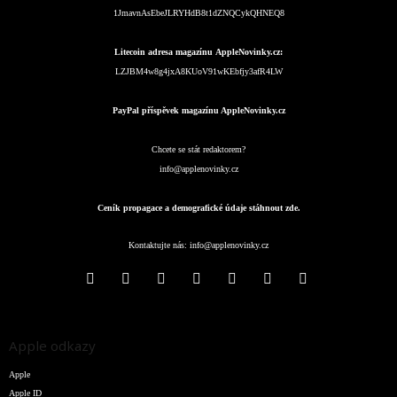
1JmavnAsEbeJLRYHdB8t1dZNQCykQHNEQ8
Litecoin adresa magazínu AppleNovinky.cz:
LZJBM4w8g4jxA8KUoV91wKEbfjy3afR4LW
PayPal příspěvek magazínu AppleNovinky.cz
Chcete se stát redaktorem?
info@applenovinky.cz
Ceník propagace a demografické údaje stáhnout zde.
Kontaktujte nás:
info@applenovinky.cz
Apple odkazy
Apple
Apple ID