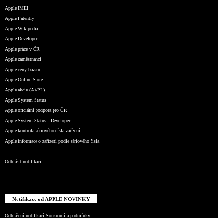
Apple IMEI
Apple Patently
Apple Wikipedia
Apple Developer
Apple práce v ČR
Apple zaměstnanci
Apple ceny bazaru
Apple Online Store
Apple akcie (AAPL)
Apple System Status
Apple oficiální podpora pro ČR
Apple System Status - Developer
Apple kontrola sériového čísla zařízení
Apple informace o zařízení podle sériového čísla
Odhlásit notifikaci
Notifikace od APPLE NOVINKY
Odhlášení notifikací
Soukromí a podmínky