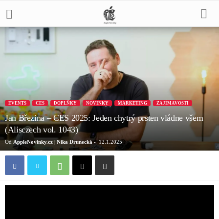
EVENTS
CES
DOPLŇKY
NOVINKY
MARKETING
ZAJÍMAVOSTI
Jan Březina – CES 2025: Jeden chytrý prsten vládne všem
(Alisczech vol. 1043)
Od
AppleNovinky.cz | Nika Drunecká
-
12.1.2025