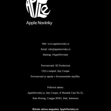
Web:
www.applenovinky.cz
Email:
info@applenovinky.cz
Hashtag:
#AppleNovinky
Provozovatel:
H2 Production
CEO a majitel:
Izzy Cooper
Provozovatel je zapsán v živnostenském rejstříku.
Poštovní adresa:
AppleNovinky.cz, Izzy Cooper, Jl Munduk Catu No.32,
Batu Bolong, Canggu 80361, Bali, Indonesia
Bitcoin adresa magazínu AppleNovinky.cz: