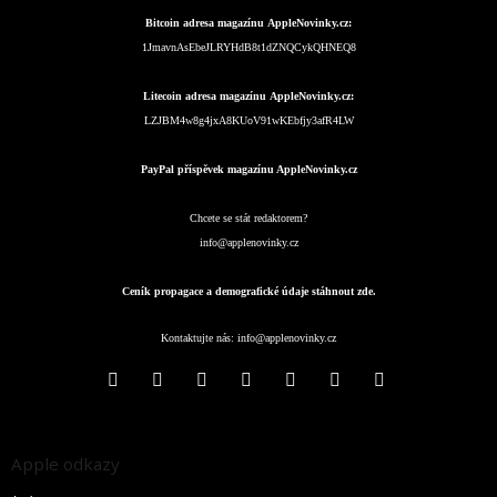
Bitcoin adresa magazínu AppleNovinky.cz:
1JmavnAsEbeJLRYHdB8t1dZNQCykQHNEQ8
Litecoin adresa magazínu AppleNovinky.cz:
LZJBM4w8g4jxA8KUoV91wKEbfjy3afR4LW
PayPal příspěvek magazínu AppleNovinky.cz
Chcete se stát redaktorem?
info@applenovinky.cz
Ceník propagace a demografické údaje stáhnout zde.
Kontaktujte nás:
info@applenovinky.cz
Apple odkazy