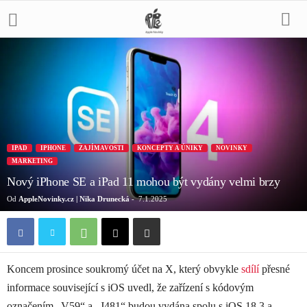
IPAD
IPHONE
ZAJÍMAVOSTI
KONCEPTY A ÚNIKY
NOVINKY
MARKETING
Nový iPhone SE a iPad 11 mohou být vydány velmi brzy
Od
AppleNovinky.cz | Nika Drunecká
-
7.1.2025
Koncem prosince soukromý účet na X, který obvykle
sdílí
přesné
informace související s iOS uvedl, že zařízení s kódovým
označením „V59“ a „J481“ budou vydána spolu s iOS 18.3 a