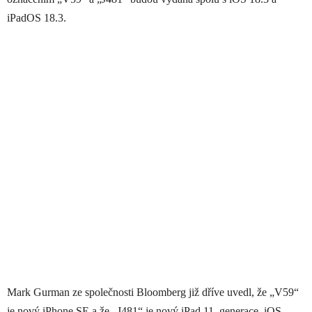
iPadOS 18.3.
Mark Gurman ze společnosti Bloomberg již dříve uvedl, že „V59“
je nový iPhone SE a že „J481“ je nový iPad 11. generace. iOS