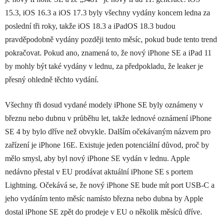
15.3, iOS 16.3 a iOS 17.3 byly všechny vydány koncem ledna za
poslední tři roky, takže iOS 18.3 a iPadOS 18.3 budou
pravděpodobně vydány později tento měsíc, pokud bude tento trend
pokračovat. Pokud ano, znamená to, že nový iPhone SE a iPad 11
by mohly být také vydány v lednu, za předpokladu, že leaker je
přesný ohledně těchto vydání.
Všechny tři dosud vydané modely iPhone SE byly oznámeny v
březnu nebo dubnu v průběhu let, takže lednové oznámení iPhone
SE 4 by bylo dříve než obvykle. Dalším očekávaným názvem pro
zařízení je iPhone 16E. Existuje jeden potenciální důvod, proč by
mělo smysl, aby byl nový iPhone SE vydán v lednu. Apple
nedávno přestal v EU prodávat aktuální iPhone SE s portem
Lightning. Očekává se, že nový iPhone SE bude mít port USB-C a
jeho vydáním tento měsíc namísto března nebo dubna by Apple
dostal iPhone SE zpět do prodeje v EU o několik měsíců dříve.