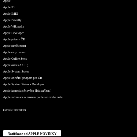
Apple
Apple ID
Apple IMEI
Apple Patently
Apple Wikipedia
Apple Developer
Apple práce v ČR
Apple zaměstnanci
Apple ceny bazaru
Apple Online Store
Apple akcie (AAPL)
Apple System Status
Apple oficiální podpora pro ČR
Apple System Status - Developer
Apple kontrola sériového čísla zařízení
Apple informace o zařízení podle sériového čísla
Odhlásit notifikaci
Notifikace od APPLE NOVINKY