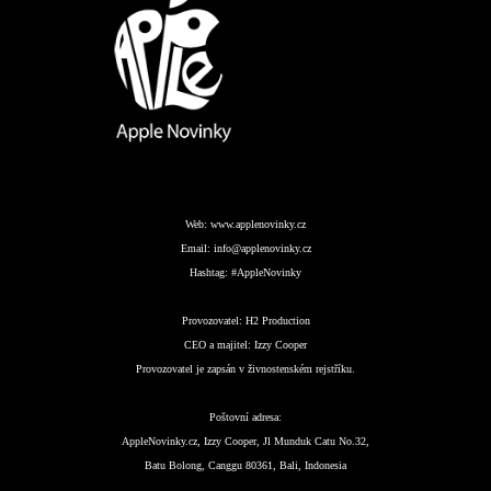
Web:
www.applenovinky.cz
Email:
info@applenovinky.cz
Hashtag:
#AppleNovinky
Provozovatel:
H2 Production
CEO a majitel:
Izzy Cooper
Provozovatel je zapsán v živnostenském rejstříku.
Poštovní adresa:
AppleNovinky.cz, Izzy Cooper, Jl Munduk Catu No.32,
Batu Bolong, Canggu 80361, Bali, Indonesia