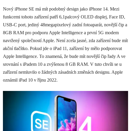
Nový iPhone SE má mít podobný design jako iPhone 14. Mezi
funkcemi tohoto zařízení patří 6,1palcový OLED displej, Face ID,
USB-C port, jediný 48megapixelový zadní fotoaparát, novější čip a
8GB RAM pro podporu Apple Intelligence a první 5G modem
navržený společností Apple. Není zcela jasné, zda zařízení bude mít
akční tlačítko. Pokud jde o iPad 11, zařízení by mělo podporovat
Apple Intelligence. To znamená, že bude mít novější čip řady A ve
srovnání s iPadem 10 a zvýšenou 8 GB RAM. V tuto chvíli se u
zařízení nemluvilo o žádných zásadních změnách designu. Apple
oznámil iPad 10 v říjnu 2022.