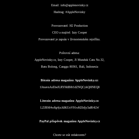
Email:
info@applenovinky.cz
Hashtag:
#AppleNovinky
Provozovatel:
H2 Production
CEO a majitel:
Izzy Cooper
Provozovatel je zapsán v živnostenském rejstříku.
Poštovní adresa:
AppleNovinky.cz, Izzy Cooper, Jl Munduk Catu No.32,
Batu Bolong, Canggu 80361, Bali, Indonesia
Bitcoin adresa magazínu AppleNovinky.cz:
1JmavnAsEbeJLRYHdB8t1dZNQCykQHNEQ8
Litecoin adresa magazínu AppleNovinky.cz:
LZJBM4w8g4jxA8KUoV91wKEbfjy3afR4LW
PayPal příspěvek magazínu AppleNovinky.cz
Chcete se stát redaktorem?