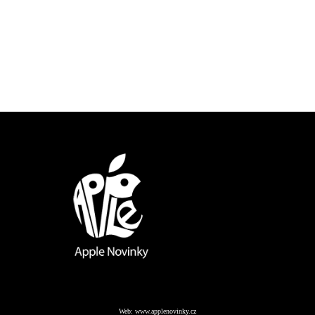
Web:
www.applenovinky.cz