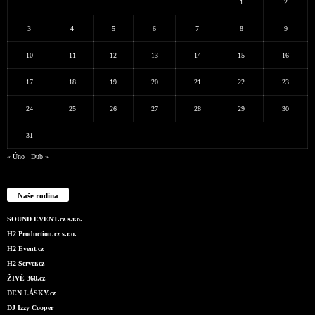
1
2
3
4
5
6
7
8
9
10
11
12
13
14
15
16
17
18
19
20
21
22
23
24
25
26
27
28
29
30
31
« Úno
Dub »
Naše rodina
SOUND EVENT.cz s.r.o.
H2 Production.cz s.r.o.
H2 Event.cz
H2 Server.cz
ŽIVĚ 360.cz
DEN LÁSKY.cz
DJ Izzy Cooper