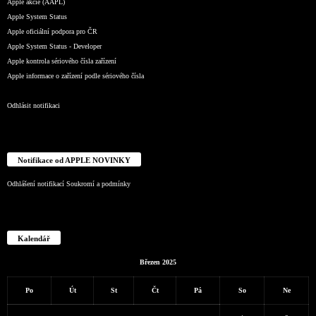
Apple akcie (AAPL)
Apple System Status
Apple oficiální podpora pro ČR
Apple System Status - Developer
Apple kontrola sériového čísla zařízení
Apple informace o zařízení podle sériového čísla
Odhlásit notifikaci
Notifikace od APPLE NOVINKY
Odhlášení notifikací
Soukromí a podmínky
Kalendář
Březen 2025
Po
Út
St
Čt
Pá
So
Ne