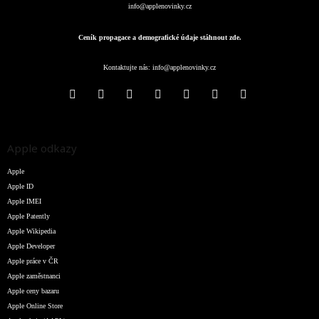
info@applenovinky.cz
Ceník propagace a demografické údaje stáhnout zde.
Kontaktujte nás:
info@applenovinky.cz
Apple odkazy
Apple
Apple ID
Apple IMEI
Apple Patently
Apple Wikipedia
Apple Developer
Apple práce v ČR
Apple zaměstnanci
Apple ceny bazaru
Apple Online Store