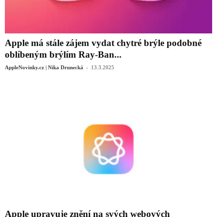
Apple má stále zájem vydat chytré brýle podobné
oblíbeným brýlím Ray-Ban...
-
AppleNovinky.cz | Nika Drunecká
13.3.2025
Apple upravuje znění na svých webových