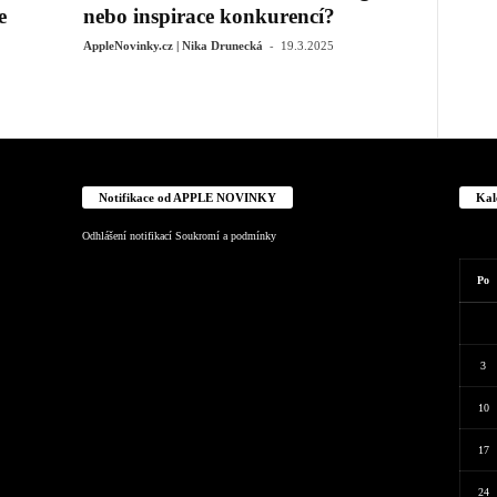
e
nebo inspirace konkurencí?
-
AppleNovinky.cz | Nika Drunecká
19.3.2025
Notifikace od APPLE NOVINKY
Kal
Odhlášení notifikací
Soukromí a podmínky
Po
3
10
17
24