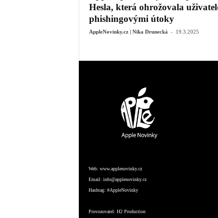
Hesla, která ohrožovala uživatel
phishingovými útoky
-
AppleNovinky.cz | Nika Drunecká
19.3.2025
Web:
www.applenovinky.cz
Email:
info@applenovinky.cz
Hashtag:
#AppleNovinky
Provozovatel:
H2 Production