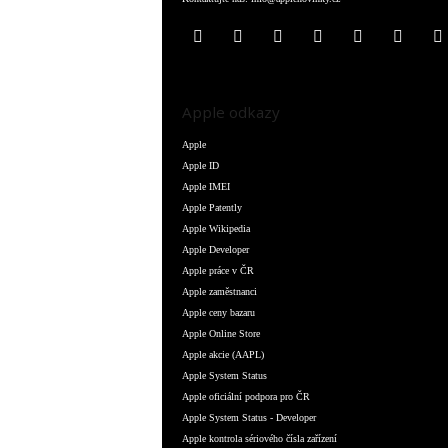
Apple odkazy
Apple
Apple ID
Apple IMEI
Apple Patently
Apple Wikipedia
Apple Developer
Apple práce v ČR
Apple zaměstnanci
Apple ceny bazaru
Apple Online Store
Apple akcie (AAPL)
Apple System Status
Apple oficiální podpora pro ČR
Apple System Status - Developer
Apple kontrola sériového čísla zařízení