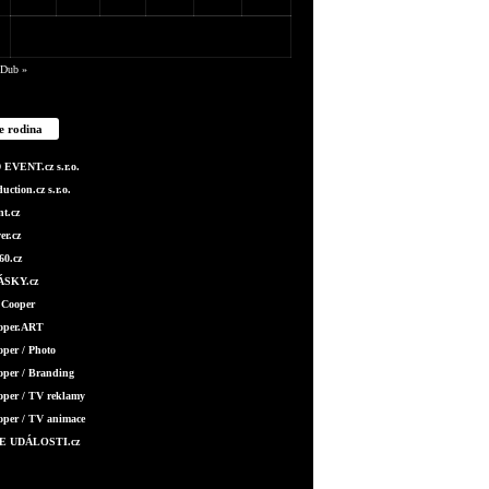
Dub »
e rodina
EVENT.cz s.r.o.
ction.cz s.r.o.
t.cz
er.cz
0.cz
SKY.cz
 Cooper
ooper.ART
oper / Photo
oper / Branding
oper / TV reklamy
oper / TV animace
E UDÁLOSTI.cz