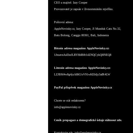
CEO a majitel:
Izzy Cooper
Provozovatel je zapsán v živnostenském rejstříku.
Poštovní adresa:
AppleNovinky.cz, Izzy Cooper, Jl Munduk Catu No.32,
Batu Bolong, Canggu 80361, Bali, Indonesia
Bitcoin adresa magazínu AppleNovinky.cz:
1JmavnAsEbeJLRYHdB8t1dZNQCykQHNEQ8
Litecoin adresa magazínu AppleNovinky.cz:
LZJBM4w8g4jxA8KUoV91wKEbfjy3afR4LW
PayPal příspěvek magazínu AppleNovinky.cz
Chcete se stát redaktorem?
info@applenovinky.cz
Ceník propagace a demografické údaje stáhnout zde.
Kontaktujte nás:
info@applenovinky.cz