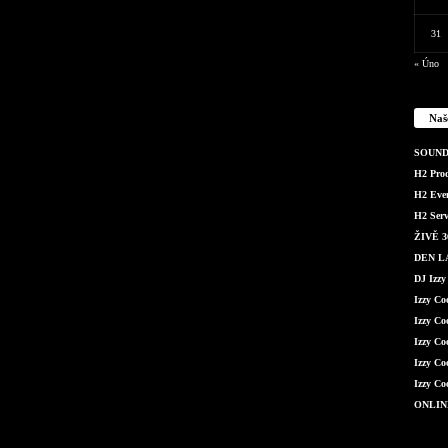
31
« Úno
Naš
SOUND 
H2 Produ
H2 Even
H2 Serv
ŽIVĚ 36
DEN LÁ
DJ Izzy
Izzy C
Izzy Co
Izzy Co
Izzy Co
Izzy Co
ONLIN