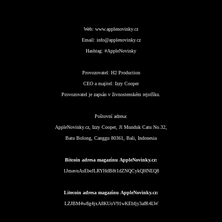
Web:
www.applenovinky.cz
Email:
info@applenovinky.cz
Hashtag:
#AppleNovinky
Provozovatel:
H2 Production
CEO a majitel:
Izzy Cooper
Provozovatel je zapsán v živnostenském rejstříku.
Poštovní adresa:
AppleNovinky.cz, Izzy Cooper, Jl Munduk Catu No.32,
Batu Bolong, Canggu 80361, Bali, Indonesia
Bitcoin adresa magazínu AppleNovinky.cz:
1JmavnAsEbeJLRYHdB8t1dZNQCykQHNEQ8
Litecoin adresa magazínu AppleNovinky.cz:
LZJBM4w8g4jxA8KUoV91wKEbfjy3afR4LW