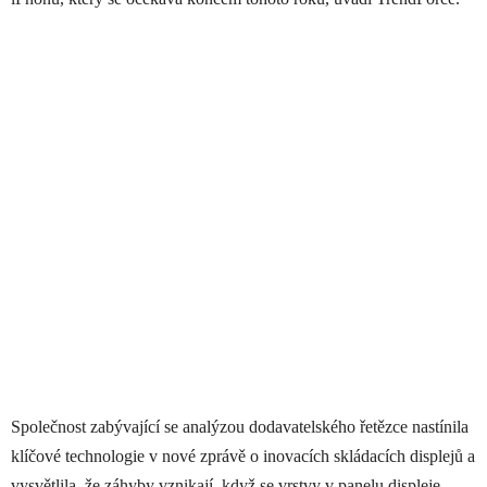
Společnost zabývající se analýzou dodavatelského řetězce nastínila
klíčové technologie v nové zprávě o inovacích skládacích displejů a
vysvětlila, že záhyby vznikají, když se vrstvy v panelu displeje