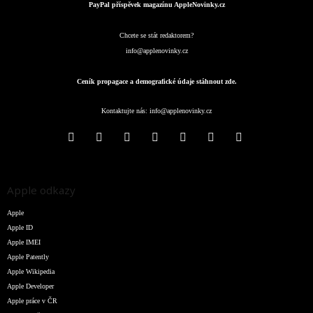
PayPal příspěvek magazínu AppleNovinky.cz
Chcete se stát redaktorem?
info@applenovinky.cz
Ceník propagace a demografické údaje stáhnout zde.
Kontaktujte nás:
info@applenovinky.cz
Apple odkazy
Apple
Apple ID
Apple IMEI
Apple Patently
Apple Wikipedia
Apple Developer
Apple práce v ČR