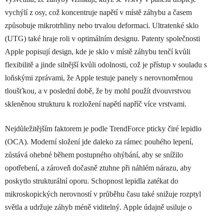
vychýlí z osy, což koncentruje napětí v místě záhybu a časem
způsobuje mikrotrhliny nebo trvalou deformaci. Ultratenké sklo
(UTG) také hraje roli v optimálním designu. Patenty společnosti
Apple popisují design, kde je sklo v místě záhybu tenčí kvůli
flexibilitě a jinde silnější kvůli odolnosti, což je přístup v souladu s
loňskými zprávami, že Apple testuje panely s nerovnoměrnou
tloušťkou, a v poslední době, že by mohl použít dvouvrstvou
skleněnou strukturu k rozložení napětí napříč více vrstvami.
Nejdůležitějším faktorem je podle TrendForce pticky čiré lepidlo
(OCA). Moderní složení jde daleko za rámec pouhého lepení,
zůstává ohebné během postupného ohýbání, aby se snížilo
opotřebení, a zároveň dočasně ztuhne při náhlém nárazu, aby
poskytlo strukturální oporu. Schopnost lepidla zatékat do
mikroskopických nerovností v průběhu času také snižuje rozptyl
světla a udržuje záhyb méně viditelný. Apple údajně usiluje o