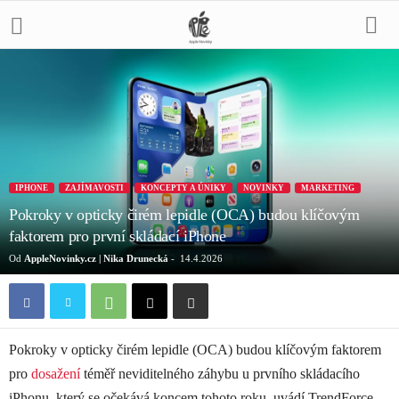
IPHONE
ZAJÍMAVOSTI
KONCEPTY A ÚNIKY
NOVINKY
MARKETING
Pokroky v opticky čirém lepidle (OCA) budou klíčovým
faktorem pro první skládací iPhone
Od
AppleNovinky.cz | Nika Drunecká
-
14.4.2026
Pokroky v opticky čirém lepidle (OCA) budou klíčovým faktorem
pro
dosažení
téměř neviditelného záhybu u prvního skládacího
iPhonu, který se očekává koncem tohoto roku, uvádí TrendForce.