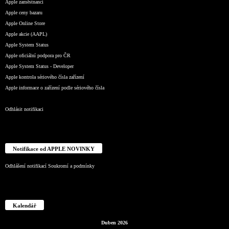
Apple zaměstnanci
Apple ceny bazaru
Apple Online Store
Apple akcie (AAPL)
Apple System Status
Apple oficiální podpora pro ČR
Apple System Status - Developer
Apple kontrola sériového čísla zařízení
Apple informace o zařízení podle sériového čísla
Odhlásit notifikaci
Notifikace od APPLE NOVINKY
Odhlášení notifikací
Soukromí a podmínky
Kalendář
Duben 2026