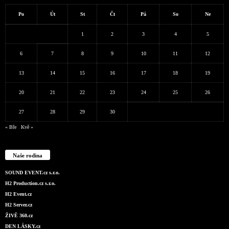
Po
Út
St
Čt
Pá
So
Ne
1
2
3
4
5
6
7
8
9
10
11
12
13
14
15
16
17
18
19
20
21
22
23
24
25
26
27
28
29
30
« Bře
Kvě »
Naše rodina
SOUND EVENT.cz s.r.o.
H2 Production.cz s.r.o.
H2 Event.cz
H2 Server.cz
ŽIVĚ 360.cz
DEN LÁSKY.cz