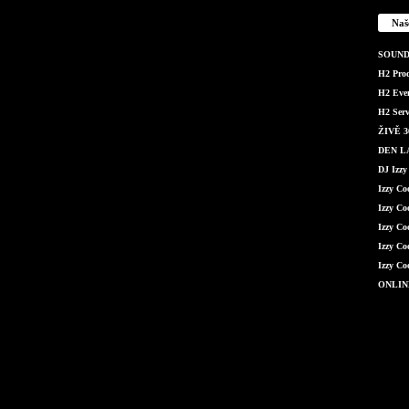
Naš
SOUND 
H2 Produ
H2 Even
H2 Serv
ŽIVĚ 36
DEN LÁ
DJ Izzy
Izzy C
Izzy Co
Izzy Co
Izzy Co
Izzy Co
ONLIN