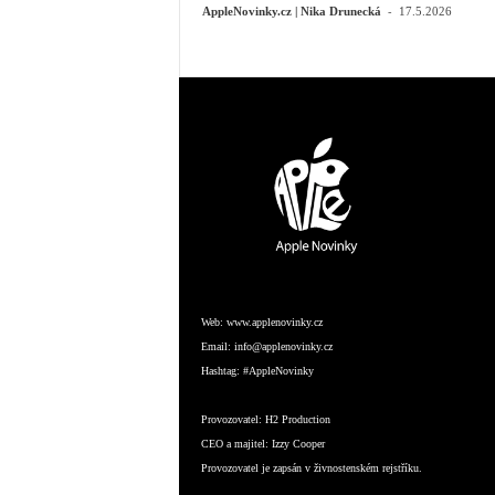
-
AppleNovinky.cz | Nika Drunecká
17.5.2026
Web:
www.applenovinky.cz
Email:
info@applenovinky.cz
Hashtag:
#AppleNovinky
Provozovatel:
H2 Production
CEO a majitel:
Izzy Cooper
Provozovatel je zapsán v živnostenském rejstříku.