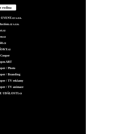
e rodina
EVENT.cz s.r.o.
ction.cz s.r.o.
t.cz
er.cz
0.cz
SKY.cz
 Cooper
ooper.ART
oper / Photo
oper / Branding
oper / TV reklamy
oper / TV animace
E UDÁLOSTI.cz