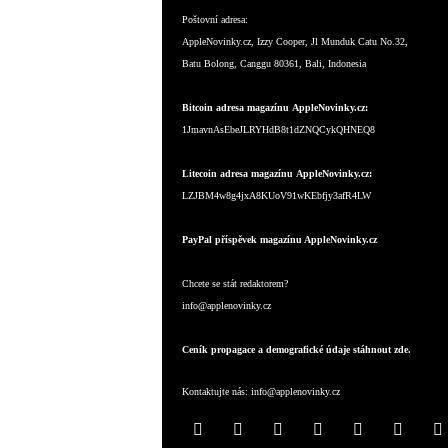
Poštovní adresa:
AppleNovinky.cz, Izzy Cooper, Jl Munduk Catu No.32,
Batu Bolong, Canggu 80361, Bali, Indonesia
Bitcoin adresa magazínu AppleNovinky.cz:
1JmavnAsEbeJLRYHdB8t1dZNQCykQHNEQ8
Litecoin adresa magazínu AppleNovinky.cz:
LZJBM4w8g4jxA8KUoV91wKEbfjy3afR4LW
PayPal příspěvek magazínu AppleNovinky.cz
Chcete se stát redaktorem?
info@applenovinky.cz
Ceník propagace a demografické údaje stáhnout zde.
Kontaktujte nás:
info@applenovinky.cz