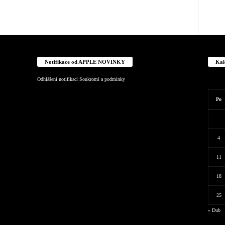
Notifikace od APPLE NOVINKY
Kal
Odhlášení notifikací
Soukromí a podmínky
Po
4
11
18
25
« Dub