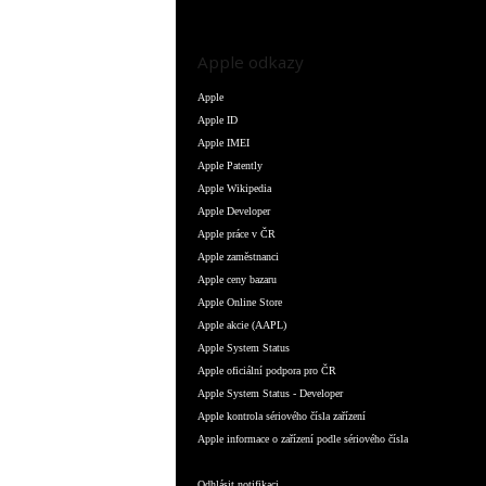
Apple odkazy
Apple
Apple ID
Apple IMEI
Apple Patently
Apple Wikipedia
Apple Developer
Apple práce v ČR
Apple zaměstnanci
Apple ceny bazaru
Apple Online Store
Apple akcie (AAPL)
Apple System Status
Apple oficiální podpora pro ČR
Apple System Status - Developer
Apple kontrola sériového čísla zařízení
Apple informace o zařízení podle sériového čísla
Odhlásit notifikaci