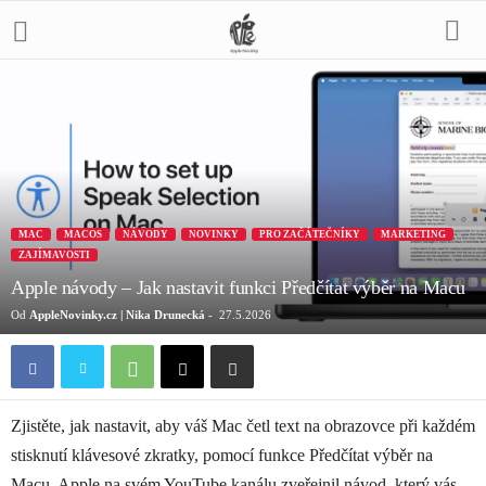
MAC
MACOS
NÁVODY
NOVINKY
PRO ZAČÁTEČNÍKY
MARKETING
ZAJÍMAVOSTI
Apple návody – Jak nastavit funkci Předčítat výběr na Macu
Od
AppleNovinky.cz | Nika Drunecká
-
27.5.2026
Zjistěte, jak nastavit, aby váš Mac četl text na obrazovce při každém
stisknutí klávesové zkratky, pomocí funkce Předčítat výběr na
Macu. Apple na svém YouTube kanálu zveřejnil návod, který vás