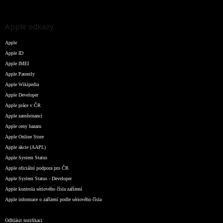
Apple odkazy
Apple
Apple ID
Apple IMEI
Apple Patently
Apple Wikipedia
Apple Developer
Apple práce v ČR
Apple zaměstnanci
Apple ceny bazaru
Apple Online Store
Apple akcie (AAPL)
Apple System Status
Apple oficiální podpora pro ČR
Apple System Status - Developer
Apple kontrola sériového čísla zařízení
Apple informace o zařízení podle sériového čísla
Odhlásit notifikaci