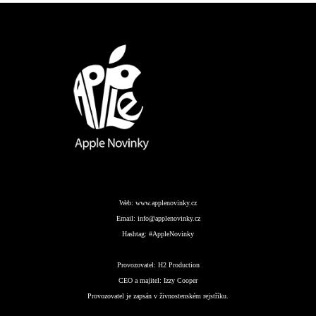
Web:
www.applenovinky.cz
Email:
info@applenovinky.cz
Hashtag:
#AppleNovinky
Provozovatel:
H2 Production
CEO a majitel:
Izzy Cooper
Provozovatel je zapsán v živnostenském rejstříku.