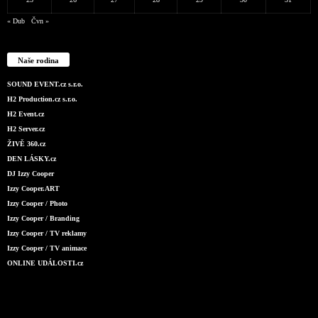
« Dub
Čvn »
Naše rodina
SOUND EVENT.cz s.r.o.
H2 Production.cz s.r.o.
H2 Event.cz
H2 Server.cz
ŽIVĚ 360.cz
DEN LÁSKY.cz
DJ Izzy Cooper
Izzy Cooper.ART
Izzy Cooper / Photo
Izzy Cooper / Branding
Izzy Cooper / TV reklamy
Izzy Cooper / TV animace
ONLINE UDÁLOSTI.cz