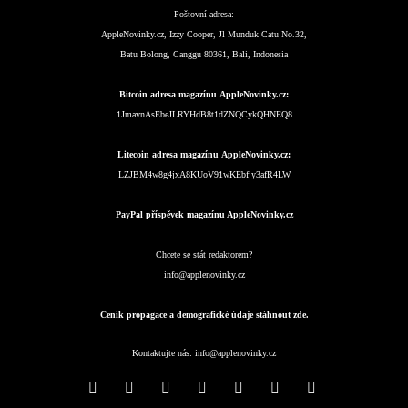
Poštovní adresa:
AppleNovinky.cz, Izzy Cooper, Jl Munduk Catu No.32,
Batu Bolong, Canggu 80361, Bali, Indonesia
Bitcoin adresa magazínu AppleNovinky.cz:
1JmavnAsEbeJLRYHdB8t1dZNQCykQHNEQ8
Litecoin adresa magazínu AppleNovinky.cz:
LZJBM4w8g4jxA8KUoV91wKEbfjy3afR4LW
PayPal příspěvek magazínu AppleNovinky.cz
Chcete se stát redaktorem?
info@applenovinky.cz
Ceník propagace a demografické údaje stáhnout zde.
Kontaktujte nás:
info@applenovinky.cz