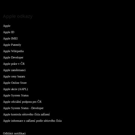
Apple odkazy
Apple
Apple ID
Apple IMEI
Apple Patently
Apple Wikipedia
Apple Developer
Apple práce v ČR
Apple zaměstnanci
Apple ceny bazaru
Apple Online Store
Apple akcie (AAPL)
Apple System Status
Apple oficiální podpora pro ČR
Apple System Status - Developer
Apple kontrola sériového čísla zařízení
Apple informace o zařízení podle sériového čísla
Odhlásit notifikaci