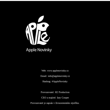
Web:
www.applenovinky.cz
Email:
info@applenovinky.cz
Hashtag:
#AppleNovinky
Provozovatel:
H2 Production
CEO a majitel:
Izzy Cooper
Provozovatel je zapsán v živnostenském rejstříku.