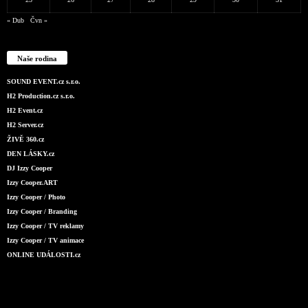
« Dub
Čvn »
Naše rodina
SOUND EVENT.cz s.r.o.
H2 Production.cz s.r.o.
H2 Event.cz
H2 Server.cz
ŽIVĚ 360.cz
DEN LÁSKY.cz
DJ Izzy Cooper
Izzy Cooper.ART
Izzy Cooper / Photo
Izzy Cooper / Branding
Izzy Cooper / TV reklamy
Izzy Cooper / TV animace
ONLINE UDÁLOSTI.cz