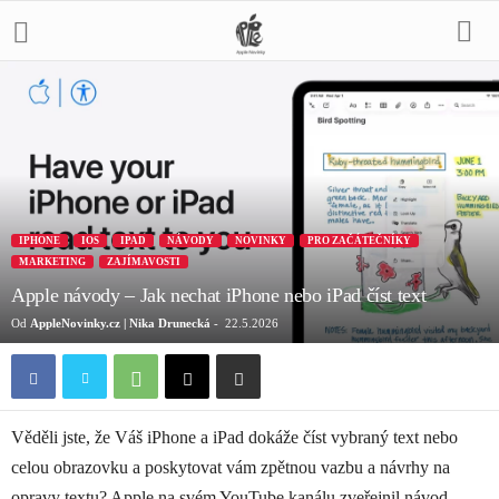
IPHONE
IOS
IPAD
NÁVODY
NOVINKY
PRO ZAČÁTEČNÍKY
MARKETING
ZAJÍMAVOSTI
Apple návody – Jak nechat iPhone nebo iPad číst text
Od
AppleNovinky.cz | Nika Drunecká
-
22.5.2026
Věděli jste, že Váš iPhone a iPad dokáže číst vybraný text nebo
celou obrazovku a poskytovat vám zpětnou vazbu a návrhy na
opravy textu? Apple na svém YouTube kanálu zveřejnil návod,