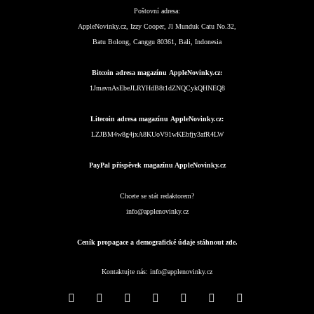
Poštovní adresa:
AppleNovinky.cz, Izzy Cooper, Jl Munduk Catu No.32,
Batu Bolong, Canggu 80361, Bali, Indonesia
Bitcoin adresa magazínu AppleNovinky.cz:
1JmavnAsEbeJLRYHdB8t1dZNQCykQHNEQ8
Litecoin adresa magazínu AppleNovinky.cz:
LZJBM4w8g4jxA8KUoV91wKEbfjy3afR4LW
PayPal příspěvek magazínu AppleNovinky.cz
Chcete se stát redaktorem?
info@applenovinky.cz
Ceník propagace a demografické údaje stáhnout zde.
Kontaktujte nás:
info@applenovinky.cz