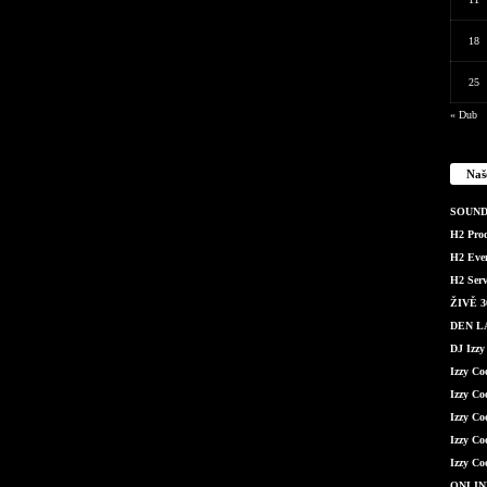
18
25
« Dub
Naš
SOUND 
H2 Produ
H2 Even
H2 Serv
ŽIVĚ 36
DEN LÁ
DJ Izzy
Izzy C
Izzy Co
Izzy Co
Izzy Co
Izzy Co
ONLIN