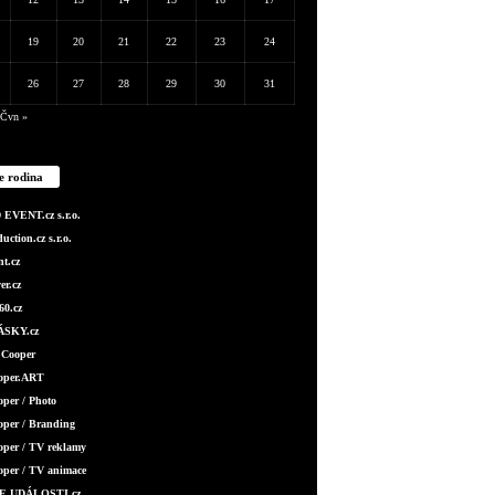
19
20
21
22
23
24
26
27
28
29
30
31
Čvn »
e rodina
EVENT.cz s.r.o.
ction.cz s.r.o.
t.cz
er.cz
0.cz
SKY.cz
 Cooper
ooper.ART
oper / Photo
oper / Branding
oper / TV reklamy
oper / TV animace
E UDÁLOSTI.cz