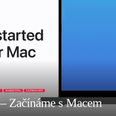
Y
MARKETING
ZAJÍMAVOSTI
 – Začínáme s Macem