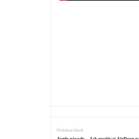
Předchozí článek
Apple návody – Jak používat AirDrop n