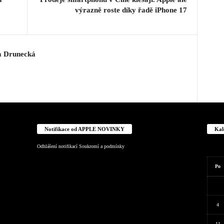
výrazně roste díky řadě iPhone 17
a Drunecká
Notifikace od APPLE NOVINKY
Kal
Odhlášení notifikací
Soukromí a podmínky
Po
4
11