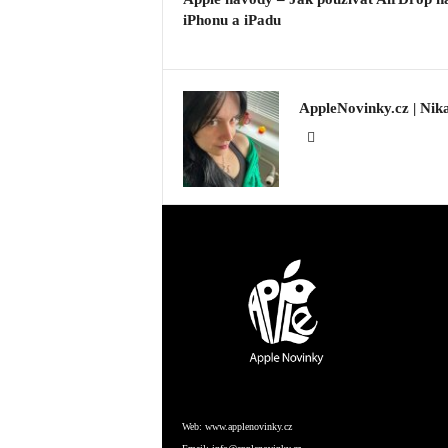
iPhonu a iPadu
AppleNovinky.cz | Nik
Web:
www.applenovinky.cz