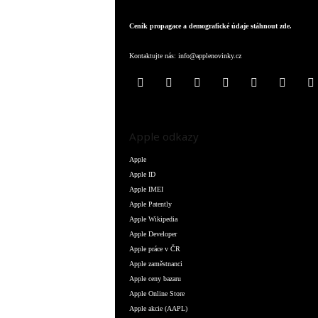
Ceník propagace a demografické údaje stáhnout zde.
Kontaktujte nás:
info@applenovinky.cz
Apple odkazy
Apple
Apple ID
Apple IMEI
Apple Patently
Apple Wikipedia
Apple Developer
Apple práce v ČR
Apple zaměstnanci
Apple ceny bazaru
Apple Online Store
Apple akcie (AAPL)