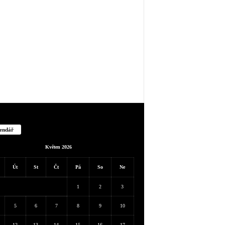
endář
Květen 2026
Út
St
Čt
Pá
So
Ne
1
2
3
5
6
7
8
9
10
12
13
14
15
16
17