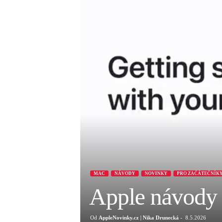
MAC
NÁVODY
NOVINKY
PRO ZAČÁTEČNÍK
Apple návody
Od
AppleNovinky.cz | Nika Drunecká
-
8.5.2026