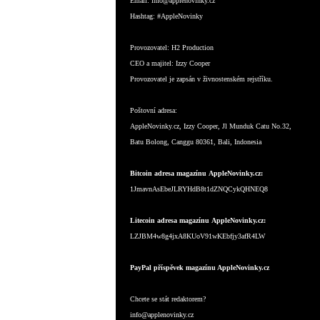
Email:
info@applenovinky.cz
Hashtag:
#AppleNovinky
Provozovatel:
H2 Production
CEO a majitel:
Izzy Cooper
Provozovatel je zapsán v živnostenském rejstříku.
Poštovní adresa:
AppleNovinky.cz, Izzy Cooper, Jl Munduk Catu No.32,
Batu Bolong, Canggu 80361, Bali, Indonesia
Bitcoin adresa magazínu AppleNovinky.cz:
1JmavnAsEbeJLRYHdB8t1dZNQCykQHNEQ8
Litecoin adresa magazínu AppleNovinky.cz:
LZJBM4w8g4jxA8KUoV91wKEbfjy3afR4LW
PayPal příspěvek magazínu AppleNovinky.cz
Chcete se stát redaktorem?
info@applenovinky.cz