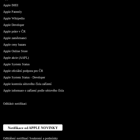
Apple IMEI
Apple Patently
Apple Wikipedia
Apple Developer
Apple práce v ČR
Apple zaměstnanci
Apple ceny bazaru
Apple Online Store
Apple akcie (AAPL)
Apple System Status
Apple oficiální podpora pro ČR
Apple System Status - Developer
Apple kontrola sériového čísla zařízení
Apple informace o zařízení podle sériového čísla
Odhlásit notifikaci
Notifikace od APPLE NOVINKY
Odhlášení notifikací
Soukromí a podmínky