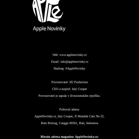
Web:
www.applenovinky.cz
Email:
info@applenovinky.cz
Hashtag:
#AppleNovinky
Provozovatel:
H2 Production
CEO a majitel:
Izzy Cooper
Provozovatel je zapsán v živnostenském rejstříku.
Poštovní adresa:
AppleNovinky.cz, Izzy Cooper, Jl Munduk Catu No.32,
Batu Bolong, Canggu 80361, Bali, Indonesia
Bitcoin adresa magazínu AppleNovinky.cz: