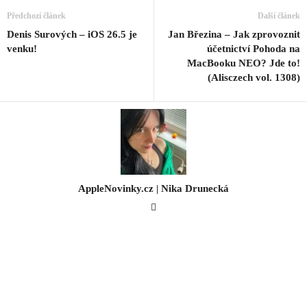
Předchozí článek
Další článek
Denis Surových – iOS 26.5 je
Jan Březina – Jak zprovoznit
venku!
účetnictví Pohoda na
MacBooku NEO? Jde to!
(Alisczech vol. 1308)
AppleNovinky.cz | Nika Drunecká