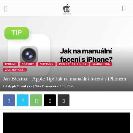
IPHONE
NÁVODY
NOVINKY
PRO ZAČÁTEČNÍKY
MARKETING
ZAJÍMAVOSTI
Jan Březina – Apple Tip: Jak na manuální focení s iPhonem
Od
AppleNovinky.cz | Nika Drunecká
-
13.5.2026