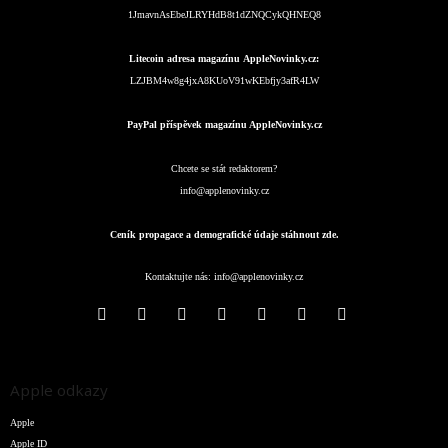
1JmavnAsEbeJLRYHdB8t1dZNQCykQHNEQ8
Litecoin adresa magazínu AppleNovinky.cz:
LZJBM4w8g4jxA8KUoV91wKEbfjy3afR4LW
PayPal příspěvek magazínu AppleNovinky.cz
Chcete se stát redaktorem?
info@applenovinky.cz
Ceník propagace a demografické údaje stáhnout zde.
Kontaktujte nás:
info@applenovinky.cz
Apple odkazy
Apple
Apple ID