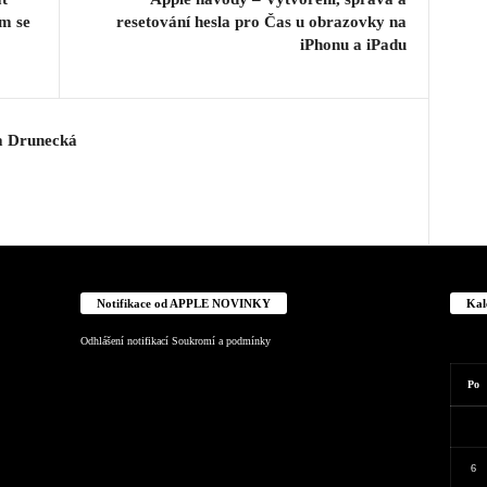
m se
resetování hesla pro Čas u obrazovky na
iPhonu a iPadu
a Drunecká
Notifikace od APPLE NOVINKY
Kal
Odhlášení notifikací
Soukromí a podmínky
Po
6