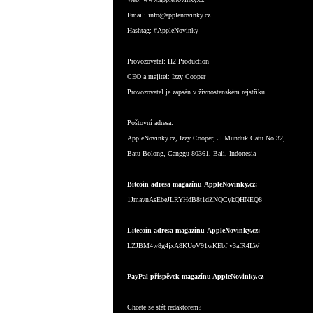
Email:
info@applenovinky.cz
Hashtag:
#AppleNovinky
Provozovatel:
H2 Production
CEO a majitel:
Izzy Cooper
Provozovatel je zapsán v živnostenském rejstříku.
Poštovní adresa:
AppleNovinky.cz, Izzy Cooper, Jl Munduk Catu No.32,
Batu Bolong, Canggu 80361, Bali, Indonesia
Bitcoin adresa magazínu AppleNovinky.cz:
1JmavnAsEbeJLRYHdB8t1dZNQCykQHNEQ8
Litecoin adresa magazínu AppleNovinky.cz:
LZJBM4w8g4jxA8KUoV91wKEbfjy3afR4LW
PayPal příspěvek magazínu AppleNovinky.cz
Chcete se stát redaktorem?