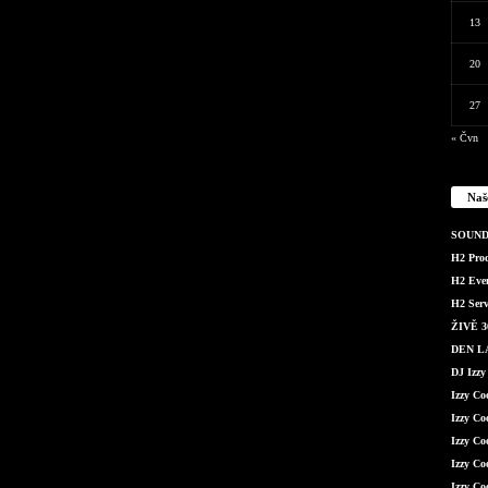
13
20
27
« Čvn
Naš
SOUND 
H2 Produ
H2 Even
H2 Serv
ŽIVĚ 36
DEN LÁ
DJ Izzy
Izzy C
Izzy Co
Izzy Co
Izzy Co
Izzy Co