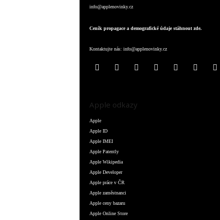
info@applenovinky.cz
Ceník propagace a demografické údaje stáhnout zde.
Kontaktujte nás:
info@applenovinky.cz
Apple odkazy
Apple
Apple ID
Apple IMEI
Apple Patently
Apple Wikipedia
Apple Developer
Apple práce v ČR
Apple zaměstnanci
Apple ceny bazaru
Apple Online Store