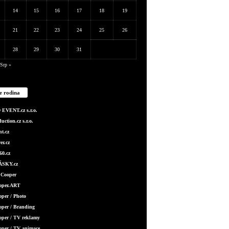
14
15
16
17
18
19
21
22
23
24
25
26
28
29
30
31
Srp »
e rodina
EVENT.cz s.r.o.
ction.cz s.r.o.
t.cz
er.cz
0.cz
SKY.cz
 Cooper
ooper.ART
oper / Photo
oper / Branding
oper / TV reklamy
oper / TV animace