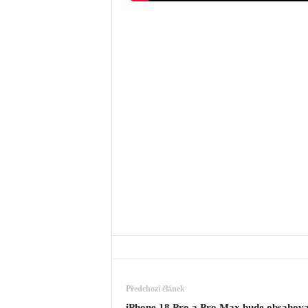
Předchozí článek
iPhone 18 Pro a Pro Max bude obsahova