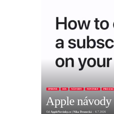
IPHONE
IOS
NÁVODY
NOVINKY
PRO ZA
Apple návody –
Od
AppleNovinky.cz | Nika Drunecká
-
6.7.2026