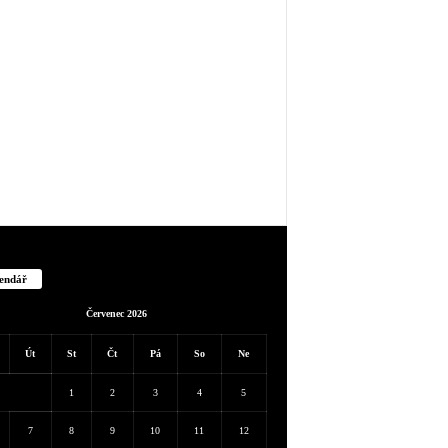
endář
Červenec 2026
Út
St
Čt
Pá
So
Ne
1
2
3
4
5
7
8
9
10
11
12