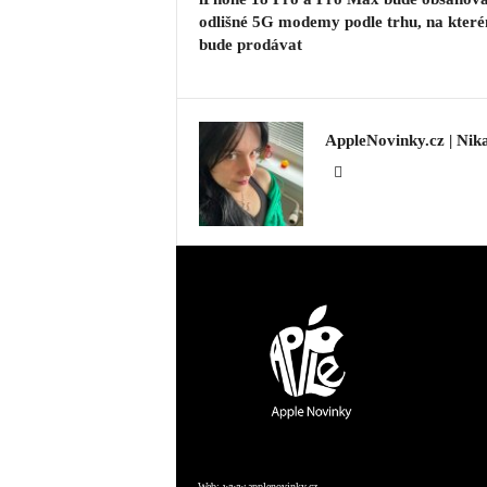
odlišné 5G modemy podle trhu, na které
bude prodávat
AppleNovinky.cz | Nik
Web:
www.applenovinky.cz