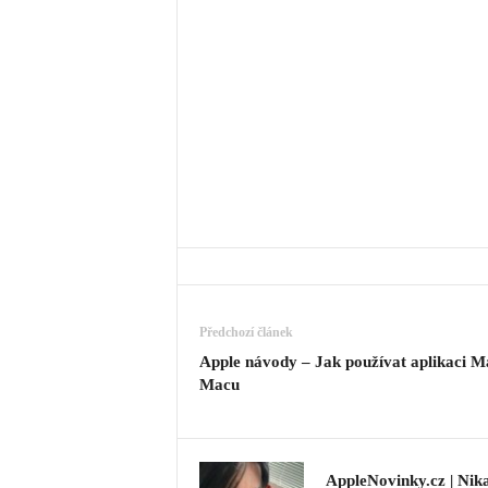
Předchozí článek
Apple návody – Jak používat aplikaci Ma
Macu
AppleNovinky.cz | Nik