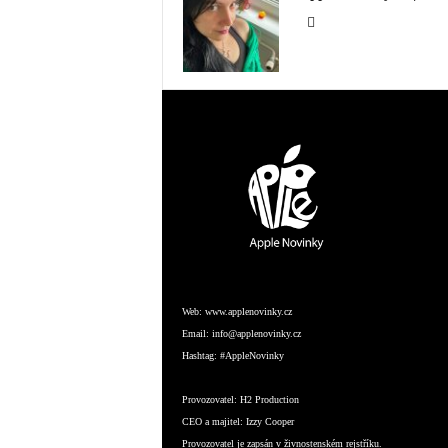
Web:
www.applenovinky.cz
Email:
info@applenovinky.cz
Hashtag:
#AppleNovinky
Provozovatel:
H2 Production
CEO a majitel:
Izzy Cooper
Provozovatel je zapsán v živnostenském rejstříku.