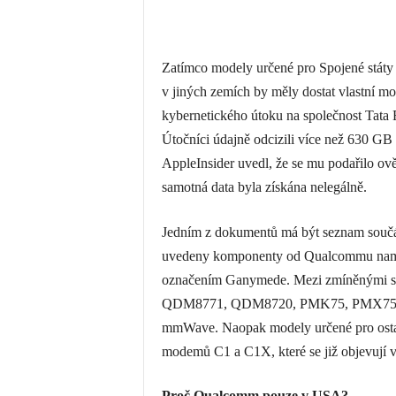
Zatímco modely určené pro Spojené stát
v jiných zemích by měly dostat vlastní 
kybernetického útoku na společnost Tata 
Útočníci údajně odcizili více než 630 GB i
AppleInsider uvedl, že se mu podařilo ově
samotná data byla získána nelegálně.
Jedním z dokumentů má být seznam součás
uvedeny komponenty od Qualcommu namí
označením Ganymede. Mezi zmíněnými s
QDM8771, QDM8720, PMK75, PMX75 neb
mmWave. Naopak modely určené pro ostat
modemů C1 a C1X, které se již objevují 
Proč Qualcomm pouze v USA?