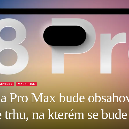
NOVINKY
MARKETING
 a Pro Max bude obsahov
trhu, na kterém se bude