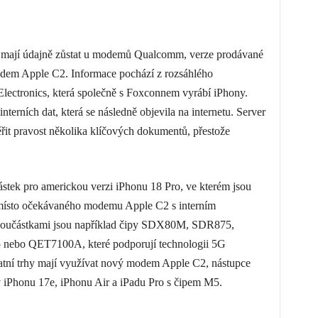
y mají údajně zůstat u modemů Qualcomm, verze prodávané
modem Apple C2. Informace pochází z rozsáhlého
Electronics, která společně s Foxconnem vyrábí iPhony.
nterních dat, která se následně objevila na internetu. Server
řit pravost několika klíčových dokumentů, přestože
tek pro americkou verzi iPhonu 18 Pro, ve kterém jsou
sto očekávaného modemu Apple C2 s interním
oučástkami jsou například čipy SDX80M, SDR875,
o QET7100A, které podporují technologii 5G
ní trhy mají využívat nový modem Apple C2, nástupce
v iPhonu 17e, iPhonu Air a iPadu Pro s čipem M5.