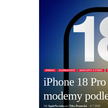
IPHONE
ZAJÍMAVOSTI
KONCEPTY A ÚNIKY
iPhone 18 Pro
modemy podle 
Od
AppleNovinky.cz | Nika Drunecká
-
6.7.2026