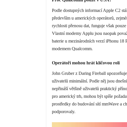
Podle dostupných informací Apple C2 stá
především u amerických operátorů, zejmén
rychlosti přenosu dat, funguje však pouze
Vlastní modemy Applu jsou naopak považo
baterie u mezinárodních verzí iPhonu 18
modemem Qualcomm.
Operátoři mohou hrát klíčovou roli
John Gruber z Daring Fireball upozorňuje
uživatelů minimální. Podle něj jsou dneš
nepřináší většině uživatelů praktický p
pro americký trh, mohou být spíše požada
prostředky do budování sítí mmWave a chtě
podporovaly.