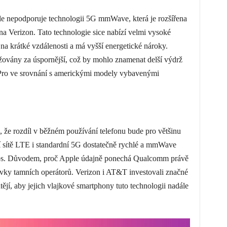
le nepodporuje technologii 5G mmWave, která je rozšířena
a Verizon. Tato technologie sice nabízí velmi vysoké
 na krátké vzdálenosti a má vyšší energetické nároky.
vány za úspornější, což by mohlo znamenat delší výdrž
 Pro ve srovnání s americkými modely vybavenými
, že rozdíl v běžném používání telefonu bude pro většinu
ní sítě LTE i standardní 5G dostatečně rychlé a mmWave
řínos. Důvodem, proč Apple údajně ponechá Qualcomm právě
vky tamních operátorů. Verizon i AT&T investovali značné
jí, aby jejich vlajkové smartphony tuto technologii nadále