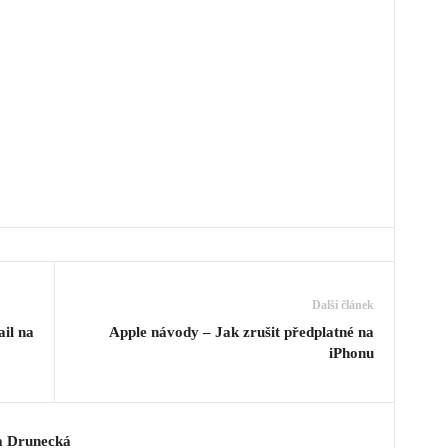
Další článek
il na
Apple návody – Jak zrušit předplatné na
iPhonu
a Drunecká