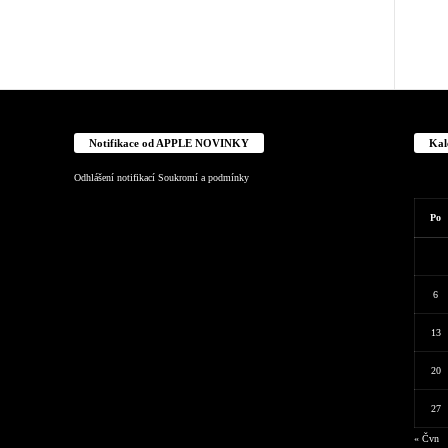
Notifikace od APPLE NOVINKY
Kal
Odhlášení notifikací
Soukromí a podmínky
Po
6
13
20
27
« Čvn