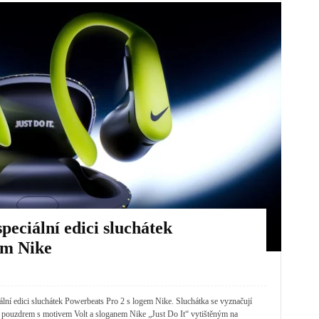
peciální edici sluchátek
em Nike
ální edici sluchátek Powerbeats Pro 2 s logem Nike. Sluchátka se vyznačují
 pouzdrem s motivem Volt a sloganem Nike „Just Do It“ vytištěným na