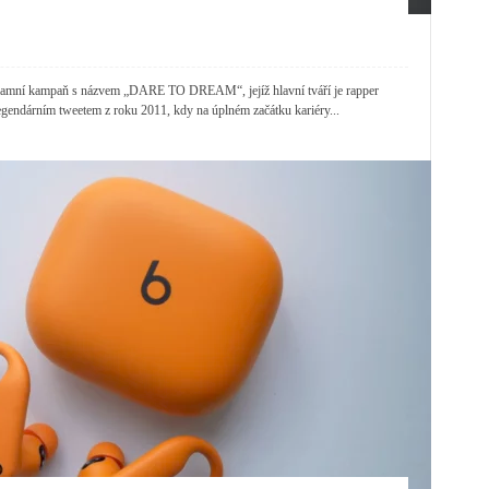
klamní kampaň s názvem „DARE TO DREAM“, jejíž hlavní tváří je rapper
legendárním tweetem z roku 2011, kdy na úplném začátku kariéry...