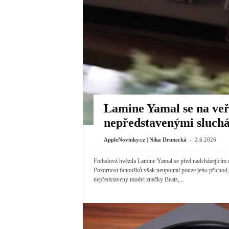
Lamine Yamal se na veře
nepředstavenými sluchá
-
AppleNovinky.cz | Nika Drunecká
2.6.2026
Fotbalová hvězda Lamine Yamal se před nadcházejícím m
Pozornost fanoušků však neupoutal pouze jeho příchod, 
nepředstavený model značky Beats,...