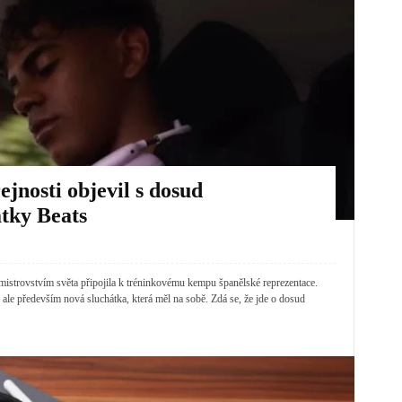
jnosti objevil s dosud
tky Beats
istrovstvím světa připojila k tréninkovému kempu španělské reprezentace.
ale především nová sluchátka, která měl na sobě. Zdá se, že jde o dosud