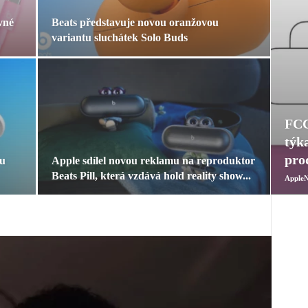
vné
Beats představuje novou oranžovou
variantu sluchátek Solo Buds
FCC
týk
pro
ru
Apple sdílel novou reklamu na reproduktor
Beats Pill, která vzdává hold reality show...
AppleN