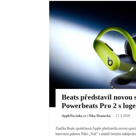
Beats představil novou s
Powerbeats Pro 2 s log
-
AppleNovinky.cz | Nika Drunecká
17.3.2026
Značka Beats společnosti Apple představila novou speci
barevnou paletou Nike „Volt“ s matně černým nabíjecím