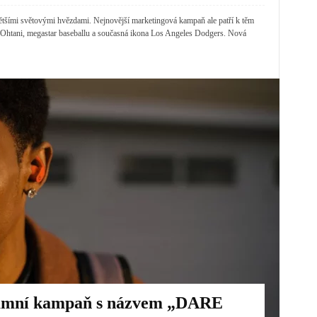
tšími světovými hvězdami. Nejnovější marketingová kampaň ale patří k těm
i Ohtani, megastar baseballu a současná ikona Los Angeles Dodgers. Nová
lamní kampaň s názvem „DARE