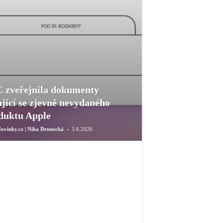
 zveřejnila dokumenty
ající se zjevně nevydaného
duktu Apple
-
ovinky.cz | Nika Drunecká
3.6.2026