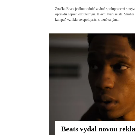
Značka Beats je dlouhodobě známá spolupracemi s nejvě
opravdu nepřehlédnutelným. Hlavní tváří se stal Shohe
kampaň vznikla ve spolupráci s uznávaným...
Beats vydal novou rek