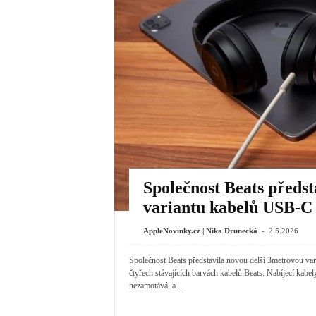
Společnost Beats předst
variantu kabelů USB-C
-
AppleNovinky.cz | Nika Drunecká
2.5.2026
Společnost Beats představila novou delší 3metrovou v
čtyřech stávajících barvách kabelů Beats. Nabíjecí kabe
nezamotává, a...