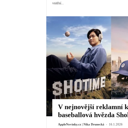
vnitřní...
V nejnovější reklamní 
baseballová hvězda Sho
-
AppleNovinky.cz | Nika Drunecká
16.1.2026