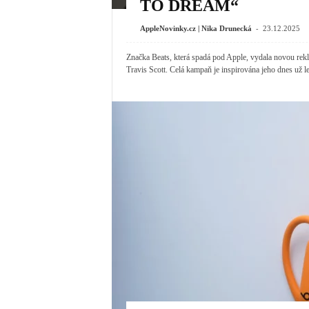
TO DREAM“
-
AppleNovinky.cz | Nika Drunecká
23.12.2025
Značka Beats, která spadá pod Apple, vydala novou re
Travis Scott. Celá kampaň je inspirována jeho dnes už 