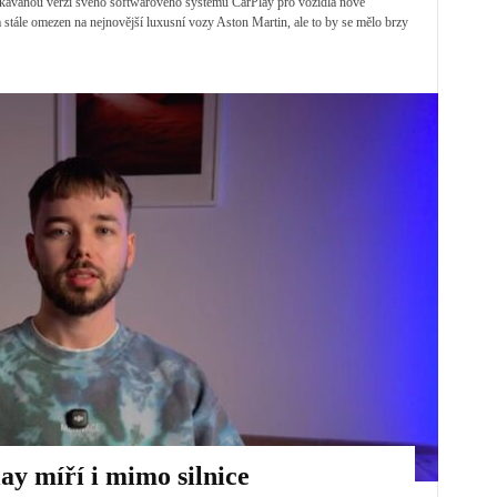
ekávanou verzi svého softwarového systému CarPlay pro vozidla nové
 stále omezen na nejnovější luxusní vozy Aston Martin, ale to by se mělo brzy
ay míří i mimo silnice