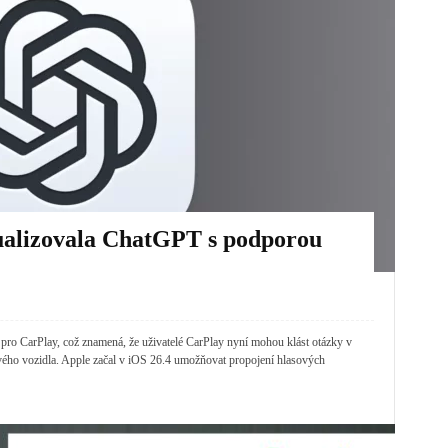
ualizovala ChatGPT s podporou
o CarPlay, což znamená, že uživatelé ‌CarPlay‌ nyní mohou klást otázky v
ého vozidla. Apple začal v iOS 26.4 umožňovat propojení hlasových