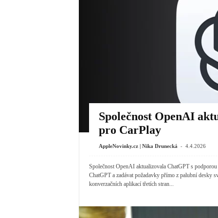
Společnost OpenAI akt
pro CarPlay
-
AppleNovinky.cz | Nika Drunecká
4.4.2026
Společnost OpenAI aktualizovala ChatGPT s podporou pr
ChatGPT a zadávat požadavky přímo z palubní desky sv
konverzačních aplikací třetích stran...