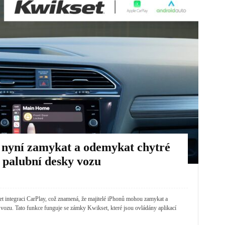
 nyní zamykat a odemykat chytré
palubní desky vozu
 integraci CarPlay, což znamená, že majitelé iPhonů mohou zamykat a
ozu. Tato funkce funguje se zámky Kwikset, které jsou ovládány aplikací