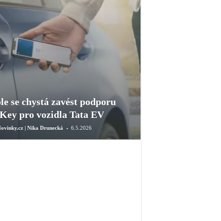
le se chystá zavést podporu
Key pro vozidla Tata EV
-
ovinky.cz | Nika Drunecká
6.5.2026