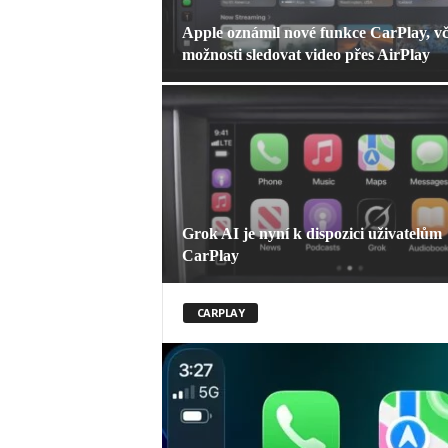
Apple oznámil nové funkce CarPlay, vč
možnosti sledovat video přes AirPlay
Grok AI je nyní k dispozici uživatelům
CarPlay
CARPLAY