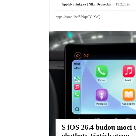
-
AppleNovinky.cz | Nika Drunecká
19.2.2026
https://youtu.be/539qz0YuYcQ
S iOS 26.4 budou moci 
chatboty třetích stran