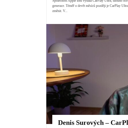
Společnost Apple loni vydala CarPlay Ultra, dlouho oč
generace. Téměř o devět měsíců později je CarPlay Ultra
změnit. V...
Denis Surových – CarPl