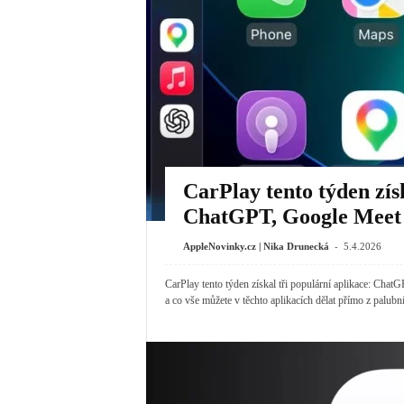
CarPlay tento týden získ
ChatGPT, Google Meet
-
AppleNovinky.cz | Nika Drunecká
5.4.2026
CarPlay tento týden získal tři populární aplikace: Ch
a co vše můžete v těchto aplikacích dělat přímo z palubní