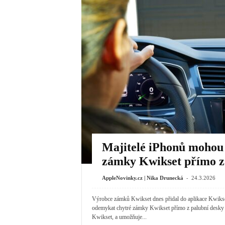
Majitelé iPhonů mohou
zámky Kwikset přímo z 
-
AppleNovinky.cz | Nika Drunecká
24.3.2026
Výrobce zámků Kwikset dnes přidal do aplikace Kwikset
odemykat chytré zámky Kwikset přímo z palubní desky v
Kwikset, a umožňuje...