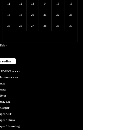
11
12
13
14
15
16
18
19
20
21
22
23
25
26
27
28
29
30
Dub »
e rodina
EVENT.cz s.r.o.
ction.cz s.r.o.
t.cz
er.cz
0.cz
SKY.cz
 Cooper
ooper.ART
oper / Photo
oper / Branding