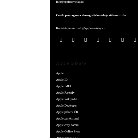
info@applenovinky.cz
Ceník propagace a demografické údaje stáhnout zde.
Kontaktujte nás:
info@applenovinky.cz
Apple odkazy
Apple
Apple ID
Apple IMEI
Apple Patently
Apple Wikipedia
Apple Developer
Apple práce v ČR
Apple zaměstnanci
Apple ceny bazaru
Apple Online Store
Apple akcie (AAPL)