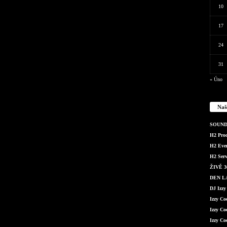
10
17
24
31
« Úno
Naš
SOUND 
H2 Produ
H2 Even
H2 Serv
ŽIVĚ 36
DEN LÁ
DJ Izzy
Izzy C
Izzy Co
Izzy Co