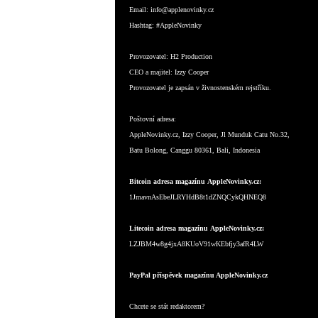
Email:
info@applenovinky.cz
Hashtag:
#AppleNovinky
Provozovatel:
H2 Production
CEO a majitel:
Izzy Cooper
Provozovatel je zapsán v živnostenském rejstříku.
Poštovní adresa:
AppleNovinky.cz, Izzy Cooper, Jl Munduk Catu No.32,
Batu Bolong, Canggu 80361, Bali, Indonesia
Bitcoin adresa magazínu AppleNovinky.cz:
1JmavnAsEbeJLRYHdB8t1dZNQCykQHNEQ8
Litecoin adresa magazínu AppleNovinky.cz:
LZJBM4w8g4jxA8KUoV91wKEbfjy3afR4LW
PayPal příspěvek magazínu AppleNovinky.cz
Chcete se stát redaktorem?