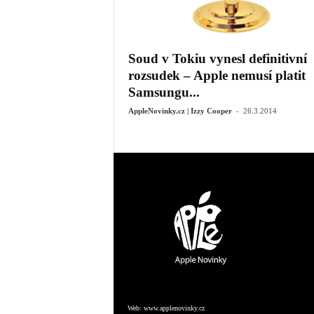
Soud v Tokiu vynesl definitivní
rozsudek – Apple nemusí platit
Samsungu...
-
AppleNovinky.cz | Izzy Cooper
26.3.2014
Web:
www.applenovinky.cz