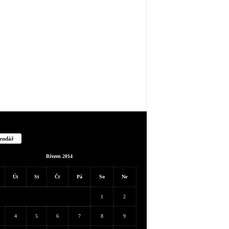
endář
Březen 2014
Út
St
Čt
Pá
So
Ne
1
2
4
5
6
7
8
9