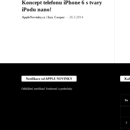
Koncept telefonu iPhone 6 s tvary
iPodu nano!
-
AppleNovinky.cz | Izzy Cooper
26.3.2014
Notifikace od APPLE NOVINKY
Kal
Odhlášení notifikací
Soukromí a podmínky
Po
3