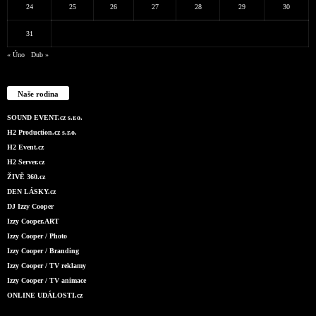
24
25
26
27
28
29
30
31
« Úno
Dub »
Naše rodina
SOUND EVENT.cz s.r.o.
H2 Production.cz s.r.o.
H2 Event.cz
H2 Server.cz
ŽIVĚ 360.cz
DEN LÁSKY.cz
DJ Izzy Cooper
Izzy Cooper.ART
Izzy Cooper / Photo
Izzy Cooper / Branding
Izzy Cooper / TV reklamy
Izzy Cooper / TV animace
ONLINE UDÁLOSTI.cz