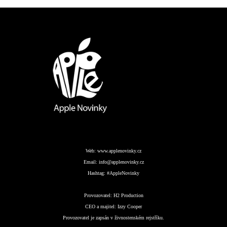
Web:
www.applenovinky.cz
Email:
info@applenovinky.cz
Hashtag:
#AppleNovinky
Provozovatel:
H2 Production
CEO a majitel:
Izzy Cooper
Provozovatel je zapsán v živnostenském rejstříku.