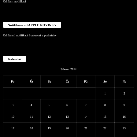
Odhlásit notifikaci
Notifikace od APPLE NOVINKY
Odhlášení notifikací
Soukromí a podmínky
Kalendář
Březen 2014
Po
Út
St
Čt
Pá
So
Ne
1
2
3
4
5
6
7
8
9
10
11
12
13
14
15
16
17
18
19
20
21
22
23