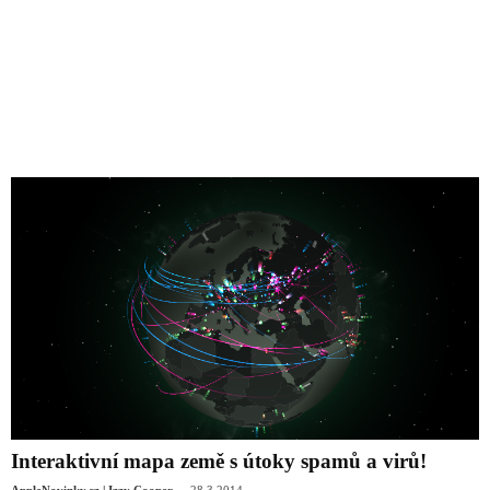
Interaktivní mapa země s útoky spamů a virů!
-