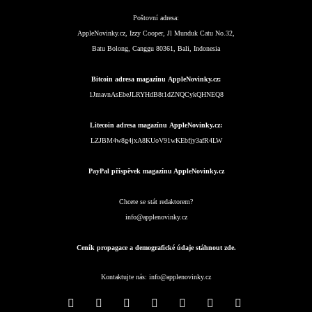
Poštovní adresa:
AppleNovinky.cz, Izzy Cooper, Jl Munduk Catu No.32,
Batu Bolong, Canggu 80361, Bali, Indonesia
Bitcoin adresa magazínu AppleNovinky.cz:
1JmavnAsEbeJLRYHdB8t1dZNQCykQHNEQ8
Litecoin adresa magazínu AppleNovinky.cz:
LZJBM4w8g4jxA8KUoV91wKEbfjy3afR4LW
PayPal příspěvek magazínu AppleNovinky.cz
Chcete se stát redaktorem?
info@applenovinky.cz
Ceník propagace a demografické údaje stáhnout zde.
Kontaktujte nás:
info@applenovinky.cz