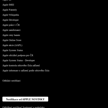
Apple IMEI
Apple Patently
Apple Wikipedia
Apple Developer
Apple práce v ČR
Apple zaměstnanci
Apple ceny bazaru
Apple Online Store
Apple akcie (AAPL)
Apple System Status
Apple oficiální podpora pro ČR
Apple System Status - Developer
Apple kontrola sériového čísla zařízení
Apple informace o zařízení podle sériového čísla
Odhlásit notifikaci
Notifikace od APPLE NOVINKY
Odhlášení notifikací
Soukromí a podmínky