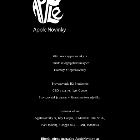
Web:
www.applenovinky.cz
Email:
info@applenovinky.cz
Hashtag:
#AppleNovinky
Provozovatel:
H2 Production
CEO a majitel:
Izzy Cooper
Provozovatel je zapsán v živnostenském rejstříku.
Poštovní adresa:
AppleNovinky.cz, Izzy Cooper, Jl Munduk Catu No.32,
Batu Bolong, Canggu 80361, Bali, Indonesia
Bitcoin adresa magazínu AppleNovinky.cz: