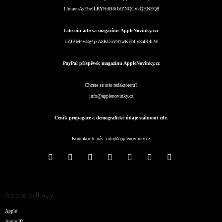
1JmavnAsEbeJLRYHdB8t1dZNQCykQHNEQ8
Litecoin adresa magazínu AppleNovinky.cz:
LZJBM4w8g4jxA8KUoV91wKEbfjy3afR4LW
PayPal příspěvek magazínu AppleNovinky.cz
Chcete se stát redaktorem?
info@applenovinky.cz
Ceník propagace a demografické údaje stáhnout zde.
Kontaktujte nás:
info@applenovinky.cz
Apple odkazy
Apple
Apple ID