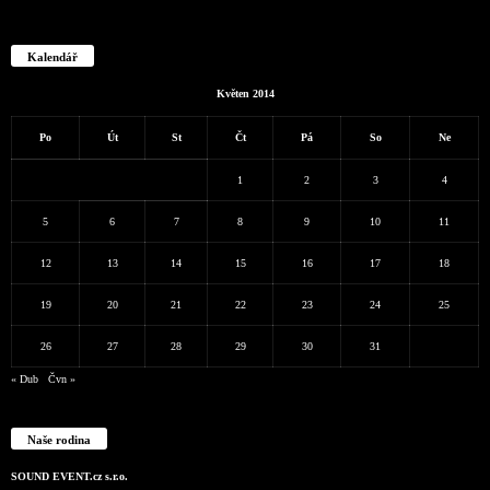
Kalendář
Květen 2014
Po
Út
St
Čt
Pá
So
Ne
1
2
3
4
5
6
7
8
9
10
11
12
13
14
15
16
17
18
19
20
21
22
23
24
25
26
27
28
29
30
31
« Dub
Čvn »
Naše rodina
SOUND EVENT.cz s.r.o.