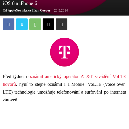
iOS 8 a iPhone 6
Od
AppleNovinky.cz | Izzy Cooper
-
23.5.2014
Před týdnem
oznámil americký operátor AT&T zavádění VoLTE
hovorů
, nyní to stejné oznámil i T-Mobile. VoLTE (Voice-over-
LTE) technologie umožňuje telefonování a surfování po internetu
zároveň.