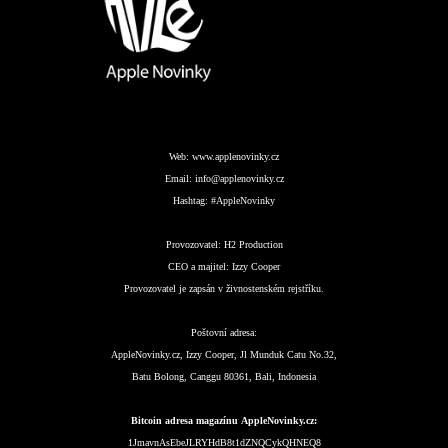
Web:
www.applenovinky.cz
Email:
info@applenovinky.cz
Hashtag:
#AppleNovinky
Provozovatel:
H2 Production
CEO a majitel:
Izzy Cooper
Provozovatel je zapsán v živnostenském rejstříku.
Poštovní adresa:
AppleNovinky.cz, Izzy Cooper, Jl Munduk Catu No.32,
Batu Bolong, Canggu 80361, Bali, Indonesia
Bitcoin adresa magazínu AppleNovinky.cz:
1JmavnAsEbeJLRYHdB8t1dZNQCykQHNEQ8