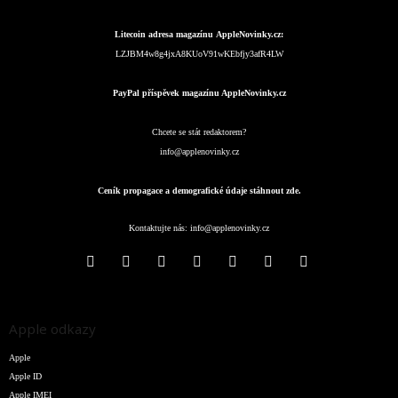
Litecoin adresa magazínu AppleNovinky.cz:
LZJBM4w8g4jxA8KUoV91wKEbfjy3afR4LW
PayPal příspěvek magazínu AppleNovinky.cz
Chcete se stát redaktorem?
info@applenovinky.cz
Ceník propagace a demografické údaje stáhnout zde.
Kontaktujte nás:
info@applenovinky.cz
Apple odkazy
Apple
Apple ID
Apple IMEI