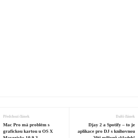
Předchozí článek
Další článek
Mac Pro má problém s
Djay 2 a Spotify – to je
grafickou kartou u OS X
aplikace pro DJ s knihovnou
Mavericks 10.9.3
20ti milionů skladeb!