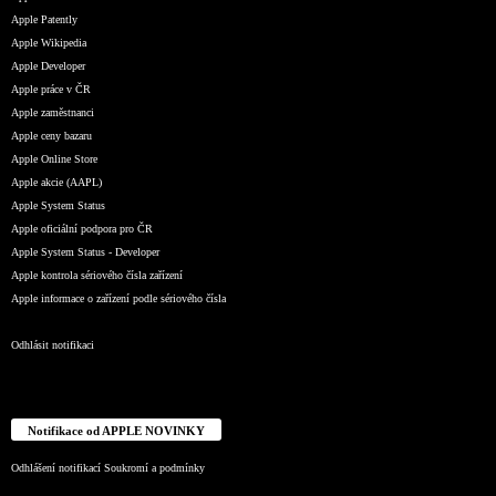
Apple Patently
Apple Wikipedia
Apple Developer
Apple práce v ČR
Apple zaměstnanci
Apple ceny bazaru
Apple Online Store
Apple akcie (AAPL)
Apple System Status
Apple oficiální podpora pro ČR
Apple System Status - Developer
Apple kontrola sériového čísla zařízení
Apple informace o zařízení podle sériového čísla
Odhlásit notifikaci
Notifikace od APPLE NOVINKY
Odhlášení notifikací
Soukromí a podmínky