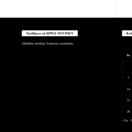
Notifikace od APPLE NOVINKY
Kal
Odhlášení notifikací
Soukromí a podmínky
Po
7
14
21
28
« Lis