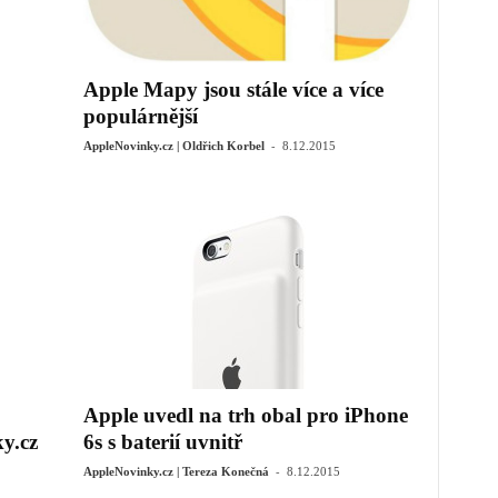
Apple Mapy jsou stále více a více
populárnější
-
AppleNovinky.cz | Oldřich Korbel
8.12.2015
Apple uvedl na trh obal pro iPhone
y.cz
6s s baterií uvnitř
-
AppleNovinky.cz | Tereza Konečná
8.12.2015