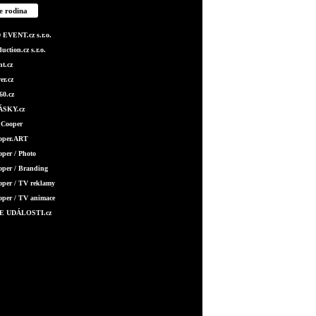
e rodina
EVENT.cz s.r.o.
ction.cz s.r.o.
t.cz
er.cz
0.cz
SKY.cz
 Cooper
ooper.ART
oper / Photo
oper / Branding
oper / TV reklamy
oper / TV animace
E UDÁLOSTI.cz