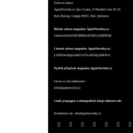
Poštovní adresa:
AppleNovinky.cz, Izzy Cooper, Jl Munduk Catu No.32,
Batu Bolong, Canggu 80361, Bali, Indonesia
Bitcoin adresa magazínu AppleNovinky.cz:
1JmavnAsEbeJLRYHdB8t1dZNQCykQHNEQ8
Litecoin adresa magazínu AppleNovinky.cz:
LZJBM4w8g4jxA8KUoV91wKEbfjy3afR4LW
PayPal příspěvek magazínu AppleNovinky.cz
Chcete se stát redaktorem?
info@applenovinky.cz
Ceník propagace a demografické údaje stáhnout zde.
Kontaktujte nás:
info@applenovinky.cz