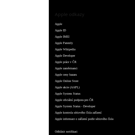
Apple odkazy
Apple
Apple ID
Apple IMEI
Apple Patently
Apple Wikipedia
Apple Developer
Apple práce v ČR
Apple zaměstnanci
Apple ceny bazaru
Apple Online Store
Apple akcie (AAPL)
Apple System Status
Apple oficiální podpora pro ČR
Apple System Status - Developer
Apple kontrola sériového čísla zařízení
Apple informace o zařízení podle sériového čísla
Odhlásit notifikaci