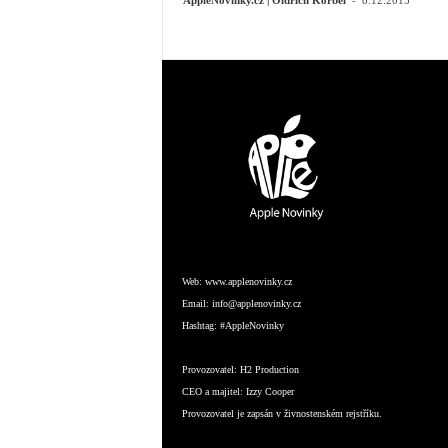
AppleNovinky.cz | Oldřich Korbel
8.12.2015
Web:
www.applenovinky.cz
Email:
info@applenovinky.cz
Hashtag:
#AppleNovinky
Provozovatel:
H2 Production
CEO a majitel:
Izzy Cooper
Provozovatel je zapsán v živnostenském rejstříku.