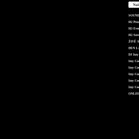
Naš
SOUND 
H2 Produ
H2 Even
H2 Serv
ŽIVĚ 36
DEN LÁ
DJ Izzy
Izzy C
Izzy Co
Izzy Co
Izzy Co
Izzy Co
ONLIN