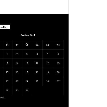
endář
Prosinec 2015
Út
St
Čt
Pá
So
Ne
1
2
3
4
5
6
8
9
10
11
12
13
15
16
17
18
19
20
22
23
24
25
26
27
29
30
31
Led »