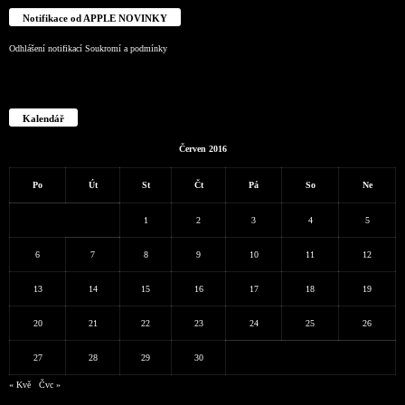
Notifikace od APPLE NOVINKY
Odhlášení notifikací
Soukromí a podmínky
Kalendář
Červen 2016
Po
Út
St
Čt
Pá
So
Ne
1
2
3
4
5
6
7
8
9
10
11
12
13
14
15
16
17
18
19
20
21
22
23
24
25
26
27
28
29
30
« Kvě
Čvc »