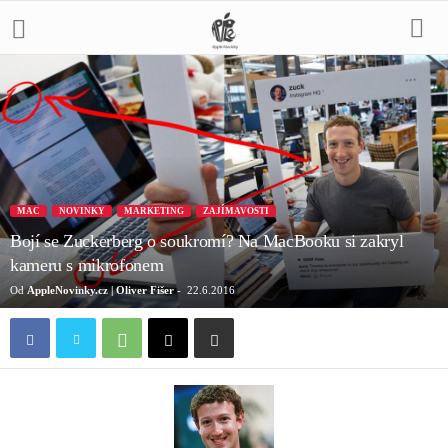
MAC
NOVINKY
MARKETING
ZAJÍMAVOSTI
Bojí se Zuckerberg o soukromí? Na MacBooku si zakryl
kameru s mikrofonem
Od
AppleNovinky.cz | Oliver Fišer
-
22.6.2016