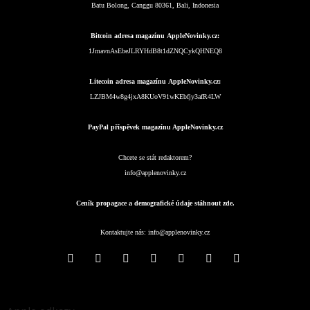
Batu Bolong, Canggu 80361, Bali, Indonesia
Bitcoin adresa magazínu AppleNovinky.cz:
1JmavnAsEbeJLRYHdB8t1dZNQCykQHNEQ8
Litecoin adresa magazínu AppleNovinky.cz:
LZJBM4w8g4jxA8KUoV91wKEbfjy3afR4LW
PayPal příspěvek magazínu AppleNovinky.cz
Chcete se stát redaktorem?
info@applenovinky.cz
Ceník propagace a demografické údaje stáhnout zde.
Kontaktujte nás:
info@applenovinky.cz