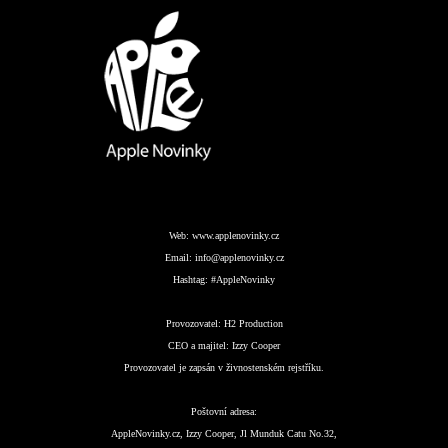
Web:
www.applenovinky.cz
Email:
info@applenovinky.cz
Hashtag:
#AppleNovinky
Provozovatel:
H2 Production
CEO a majitel:
Izzy Cooper
Provozovatel je zapsán v živnostenském rejstříku.
Poštovní adresa:
AppleNovinky.cz, Izzy Cooper, Jl Munduk Catu No.32,