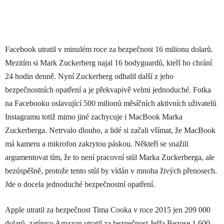
Facebook utratil v minulém roce za bezpečnost 16 milionu dolarů.
Mezitím si Mark Zuckerberg najal 16 bodyguardů, kteří ho chrání
24 hodin denně. Nyní Zuckerberg odhalil další z jeho
bezpečnostních opatření a je překvapivě velmi jednoduché. Fotka
na Facebooku oslavující 500 milionů měsíčních aktivních uživatelů
Instagramu totiž mimo jiné zachycuje i MacBook Marka
Zuckerberga. Netrvalo dlouho, a lidé si začali všímat, že MacBook
má kameru a mikrofon zakrytou páskou. Někteří se snažili
argumentovat tím, že to není pracovní stůl Marka Zuckerberga, ale
bezúspěšně, protože tento stůl by vídán v mnoha živých přenosech.
Jde o docela jednoduché bezpečnostní opatření.
Apple utratil za bezpečnost Tima Cooka v roce 2015 jen 209 000
dolarů, zatímco Amazon utratil za bezpečnost Jeffa Bezose 1 600