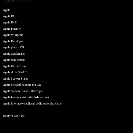
Apple odkazy
Apple
Apple ID
Apple IMEI
Apple Patently
Apple Wikipedia
Apple Developer
Apple práce v ČR
Apple zaměstnanci
Apple ceny bazaru
Apple Online Store
Apple akcie (AAPL)
Apple System Status
Apple oficiální podpora pro ČR
Apple System Status - Developer
Apple kontrola sériového čísla zařízení
Apple informace o zařízení podle sériového čísla
Odhlásit notifikaci