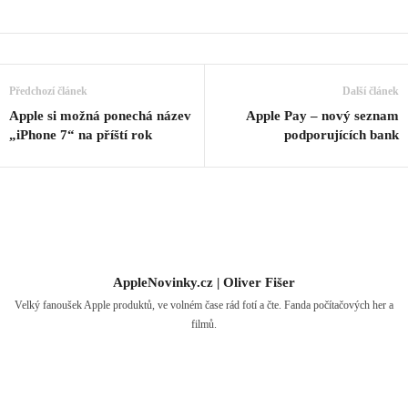
Předchozí článek
Další článek
Apple si možná ponechá název
Apple Pay – nový seznam
„iPhone 7“ na příští rok
podporujících bank
AppleNovinky.cz | Oliver Fišer
Velký fanoušek Apple produktů, ve volném čase rád fotí a čte. Fanda počítačových her a
filmů.