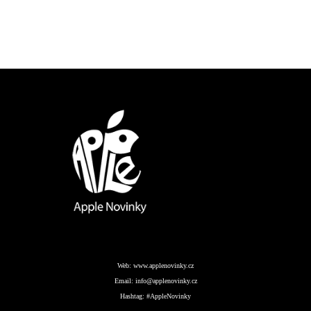
Web:
www.applenovinky.cz
Email:
info@applenovinky.cz
Hashtag:
#AppleNovinky