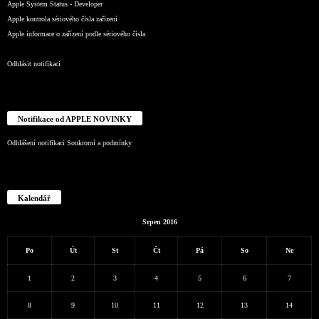
Apple System Status - Developer
Apple kontrola sériového čísla zařízení
Apple informace o zařízení podle sériového čísla
Odhlásit notifikaci
Notifikace od APPLE NOVINKY
Odhlášení notifikací
Soukromí a podmínky
Kalendář
Srpen 2016
Po
Út
St
Čt
Pá
So
Ne
1
2
3
4
5
6
7
8
9
10
11
12
13
14