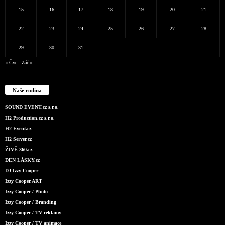
15
16
17
18
19
20
21
22
23
24
25
26
27
28
29
30
31
« Čvc
Zář »
Naše rodina
SOUND EVENT.cz s.r.o.
H2 Production.cz s.r.o.
H2 Event.cz
H2 Server.cz
ŽIVĚ 360.cz
DEN LÁSKY.cz
DJ Izzy Cooper
Izzy Cooper.ART
Izzy Cooper / Photo
Izzy Cooper / Branding
Izzy Cooper / TV reklamy
Izzy Cooper / TV animace