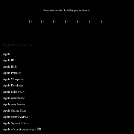
Kontaktujte nás:
info@applenovinky.cz
Apple odkazy
Apple
Apple ID
Apple IMEI
Apple Patently
Apple Wikipedia
Apple Developer
Apple práce v ČR
Apple zaměstnanci
Apple ceny bazaru
Apple Online Store
Apple akcie (AAPL)
Apple System Status
Apple oficiální podpora pro ČR