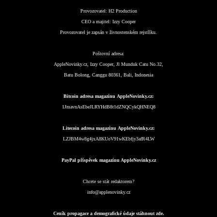
Provozovatel:
H2 Production
CEO a majitel:
Izzy Cooper
Provozovatel je zapsán v živnostenském rejstříku.
Poštovní adresa:
AppleNovinky.cz, Izzy Cooper, Jl Munduk Catu No.32,
Batu Bolong, Canggu 80361, Bali, Indonesia
Bitcoin adresa magazínu AppleNovinky.cz:
1JmavnAsEbeJLRYHdB8t1dZNQCykQHNEQ8
Litecoin adresa magazínu AppleNovinky.cz:
LZJBM4w8g4jxA8KUoV91wKEbfjy3afR4LW
PayPal příspěvek magazínu AppleNovinky.cz
Chcete se stát redaktorem?
info@applenovinky.cz
Ceník propagace a demografické údaje stáhnout zde.