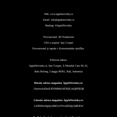
Web:
www.applenovinky.cz
Email:
info@applenovinky.cz
Hashtag:
#AppleNovinky
Provozovatel:
H2 Production
CEO a majitel:
Izzy Cooper
Provozovatel je zapsán v živnostenském rejstříku.
Poštovní adresa:
AppleNovinky.cz, Izzy Cooper, Jl Munduk Catu No.32,
Batu Bolong, Canggu 80361, Bali, Indonesia
Bitcoin adresa magazínu AppleNovinky.cz:
1JmavnAsEbeJLRYHdB8t1dZNQCykQHNEQ8
Litecoin adresa magazínu AppleNovinky.cz:
LZJBM4w8g4jxA8KUoV91wKEbfjy3afR4LW