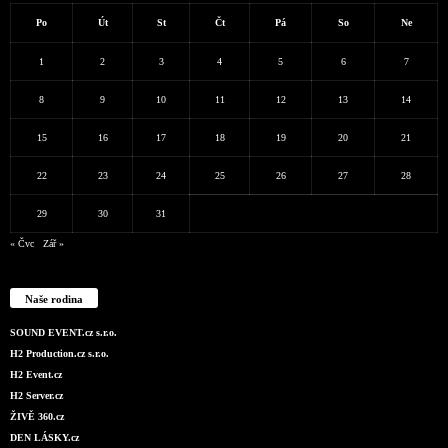
Po
Út
St
Čt
Pá
So
Ne
1
2
3
4
5
6
7
8
9
10
11
12
13
14
15
16
17
18
19
20
21
22
23
24
25
26
27
28
29
30
31
« Čvc
Zář »
Naše rodina
SOUND EVENT.cz s.r.o.
H2 Production.cz s.r.o.
H2 Event.cz
H2 Server.cz
ŽIVĚ 360.cz
DEN LÁSKY.cz