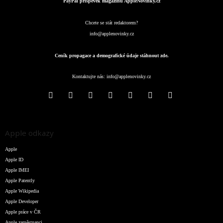
PayPal příspěvek magazínu AppleNovinky.cz
Chcete se stát redaktorem?
info@applenovinky.cz
Ceník propagace a demografické údaje stáhnout zde.
Kontaktujte nás:
info@applenovinky.cz
Apple odkazy
Apple
Apple ID
Apple IMEI
Apple Patently
Apple Wikipedia
Apple Developer
Apple práce v ČR
Apple zaměstnanci