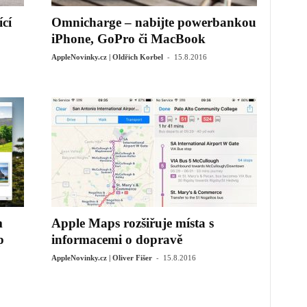
cí
Omnicharge – nabijte powerbankou
iPhone, GoPro či MacBook
-
AppleNovinky.cz | Oldřich Korbel
15.8.2016
m
Apple Maps rozšiřuje místa s
p
informacemi o dopravě
-
AppleNovinky.cz | Oliver Fišer
15.8.2016