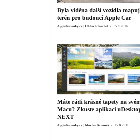
Byla viděna další vozidla mapují
terén pro budoucí Apple Car
-
AppleNovinky.cz | Oldřich Korbel
15.8.2016
Máte rádi krásné tapety na své
Macu? Zkuste aplikaci uDeskto
NEXT
-
AppleNovinky.cz | Martin Baránek
15.8.2016