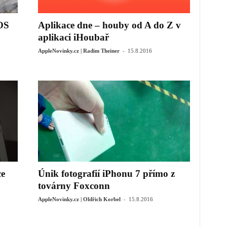
iOS
Aplikace dne – houby od A do Z v
aplikaci iHoubař
-
AppleNovinky.cz | Radim Theiner
15.8.2016
ce
Únik fotografií iPhonu 7 přímo z
továrny Foxconn
-
AppleNovinky.cz | Oldřich Korbel
15.8.2016