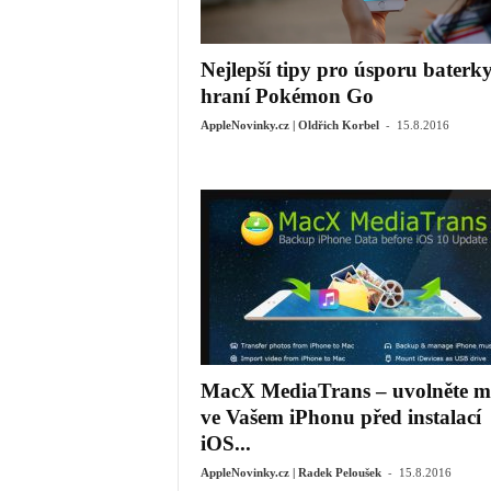
Nejlepší tipy pro úsporu baterky
hraní Pokémon Go
-
AppleNovinky.cz | Oldřich Korbel
15.8.2016
MacX MediaTrans – uvolněte m
ve Vašem iPhonu před instalací
iOS...
-
AppleNovinky.cz | Radek Peloušek
15.8.2016