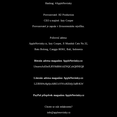
Hashtag:
#AppleNovinky
Provozovatel:
H2 Production
CEO a majitel:
Izzy Cooper
Provozovatel je zapsán v živnostenském rejstříku.
Poštovní adresa:
AppleNovinky.cz, Izzy Cooper, Jl Munduk Catu No.32,
Batu Bolong, Canggu 80361, Bali, Indonesia
Bitcoin adresa magazínu AppleNovinky.cz:
1JmavnAsEbeJLRYHdB8t1dZNQCykQHNEQ8
Litecoin adresa magazínu AppleNovinky.cz:
LZJBM4w8g4jxA8KUoV91wKEbfjy3afR4LW
PayPal příspěvek magazínu AppleNovinky.cz
Chcete se stát redaktorem?
info@applenovinky.cz