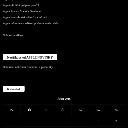
Apple oficiální podpora pro ČR
Apple System Status - Developer
Apple kontrola sériového čísla zařízení
Apple informace o zařízení podle sériového čísla
Odhlásit notifikaci
Notifikace od APPLE NOVINKY
Odhlášení notifikací
Soukromí a podmínky
Kalendář
Říjen 2016
Po
Út
St
Čt
Pá
So
Ne
1
2