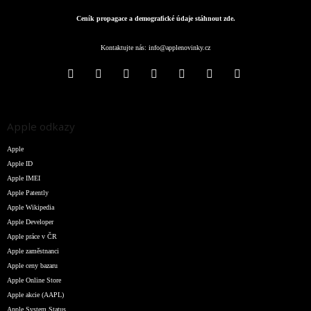
Ceník propagace a demografické údaje stáhnout zde.
Kontaktujte nás:
info@applenovinky.cz
Apple odkazy
Apple
Apple ID
Apple IMEI
Apple Patently
Apple Wikipedia
Apple Developer
Apple práce v ČR
Apple zaměstnanci
Apple ceny bazaru
Apple Online Store
Apple akcie (AAPL)
Apple System Status