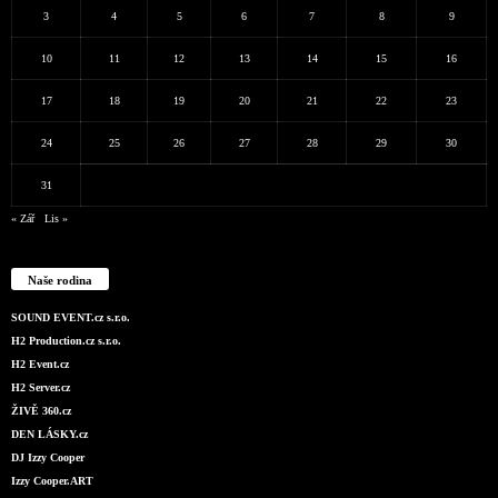
3
4
5
6
7
8
9
10
11
12
13
14
15
16
17
18
19
20
21
22
23
24
25
26
27
28
29
30
31
« Zář
Lis »
Naše rodina
SOUND EVENT.cz s.r.o.
H2 Production.cz s.r.o.
H2 Event.cz
H2 Server.cz
ŽIVĚ 360.cz
DEN LÁSKY.cz
DJ Izzy Cooper
Izzy Cooper.ART