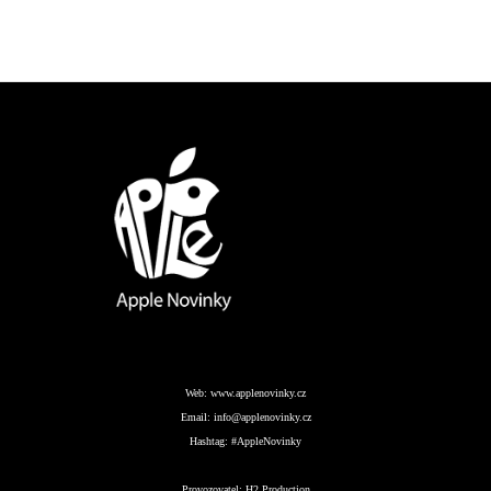
Web:
www.applenovinky.cz
Email:
info@applenovinky.cz
Hashtag:
#AppleNovinky
Provozovatel:
H2 Production