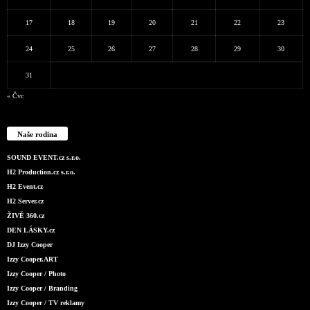
17
18
19
20
21
22
23
24
25
26
27
28
29
30
31
« Čvc
Naše rodina
SOUND EVENT.cz s.r.o.
H2 Production.cz s.r.o.
H2 Event.cz
H2 Server.cz
ŽIVĚ 360.cz
DEN LÁSKY.cz
DJ Izzy Cooper
Izzy Cooper.ART
Izzy Cooper / Photo
Izzy Cooper / Branding
Izzy Cooper / TV reklamy