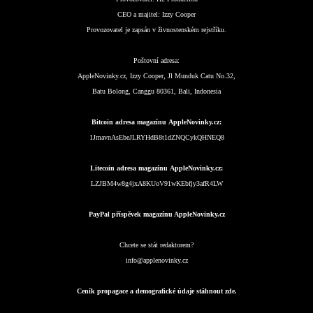
CEO a majitel:
Izzy Cooper
Provozovatel je zapsán v živnostenském rejstříku.
Poštovní adresa:
AppleNovinky.cz, Izzy Cooper, Jl Munduk Catu No.32,
Batu Bolong, Canggu 80361, Bali, Indonesia
Bitcoin adresa magazínu AppleNovinky.cz:
1JmavnAsEbeJLRYHdB8t1dZNQCykQHNEQ8
Litecoin adresa magazínu AppleNovinky.cz:
LZJBM4w8g4jxA8KUoV91wKEbfjy3afR4LW
PayPal příspěvek magazínu AppleNovinky.cz
Chcete se stát redaktorem?
info@applenovinky.cz
Ceník propagace a demografické údaje stáhnout zde.