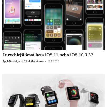
Je rychlejší šestá beta iOS 11 nebo iOS 10.3.3?
-
AppleNovinky.cz | Nikol Machátová
16.8.2017