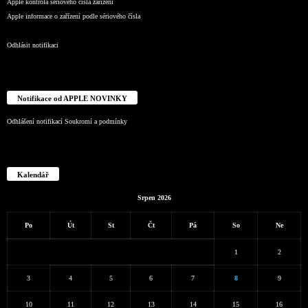
Apple kontrola sériového čísla zařízení
Apple informace o zařízení podle sériového čísla
Odhlásit notifikaci
Notifikace od APPLE NOVINKY
Odhlášení notifikací
Soukromí a podmínky
Kalendář
Srpen 2026
Po
Út
St
Čt
Pá
So
Ne
1
2
3
4
5
6
7
8
9
10
11
12
13
14
15
16