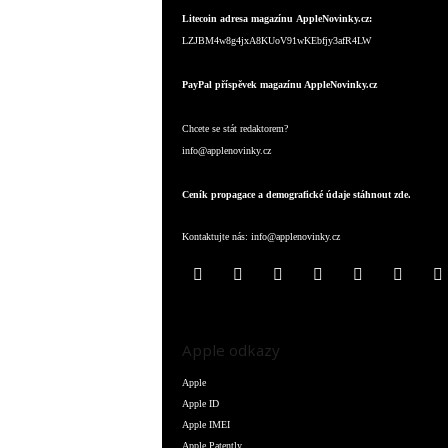
Litecoin adresa magazínu AppleNovinky.cz:
LZJBM4w8g4jxA8KUoV91wKEbfjy3afR4LW
PayPal příspěvek magazínu AppleNovinky.cz
Chcete se stát redaktorem?
info@applenovinky.cz
Ceník propagace a demografické údaje stáhnout zde.
Kontaktujte nás:
info@applenovinky.cz
Apple odkazy
Apple
Apple ID
Apple IMEI
Apple Patently