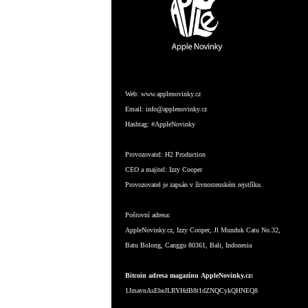
Web:
www.applenovinky.cz
Email:
info@applenovinky.cz
Hashtag:
#AppleNovinky
Provozovatel:
H2 Production
CEO a majitel:
Izzy Cooper
Provozovatel je zapsán v živnostenském rejstříku.
Poštovní adresa:
AppleNovinky.cz, Izzy Cooper, Jl Munduk Catu No.32,
Batu Bolong, Canggu 80361, Bali, Indonesia
Bitcoin adresa magazínu AppleNovinky.cz:
1JmavnAsEbeJLRYHdB8t1dZNQCykQHNEQ8