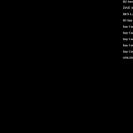
H2 Serv
ŽIVĚ 36
DEN LÁ
DJ Izzy
Izzy C
Izzy Co
Izzy Co
Izzy Co
Izzy Co
ONLIN