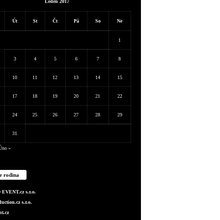
Leden 2017
Út
St
Čt
Pá
So
Ne
1
3
4
5
6
7
8
10
11
12
13
14
15
17
18
19
20
21
22
24
25
26
27
28
29
31
Úno »
e rodina
EVENT.cz s.r.o.
ction.cz s.r.o.
t.cz