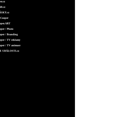
er.cz
0.cz
SKY.cz
 Cooper
ooper.ART
oper / Photo
oper / Branding
oper / TV reklamy
oper / TV animace
E UDÁLOSTI.cz