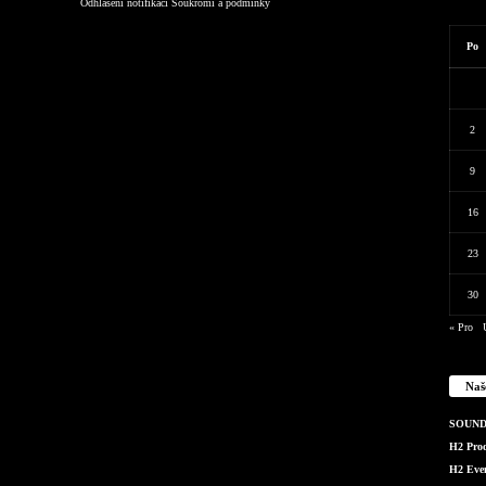
Odhlášení notifikací
Soukromí a podmínky
Po
2
9
16
23
30
« Pro
Naš
SOUND 
H2 Produ
H2 Even