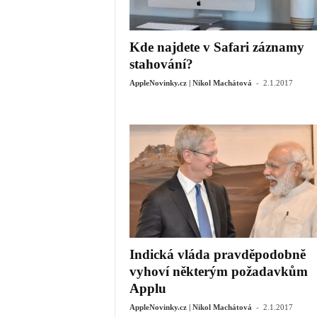
Kde najdete v Safari záznamy
stahování?
-
AppleNovinky.cz | Nikol Machátová
2.1.2017
Indická vláda pravděpodobně
vyhoví některým požadavkům
Applu
-
AppleNovinky.cz | Nikol Machátová
2.1.2017