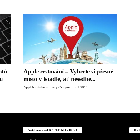
otů
Apple cestování – Vyberte si přesné
u
místo v letadle, ať nesedíte...
-
AppleNovinky.cz | Izzy Cooper
2.1.2017
Notifikace od APPLE NOVINKY
Kal