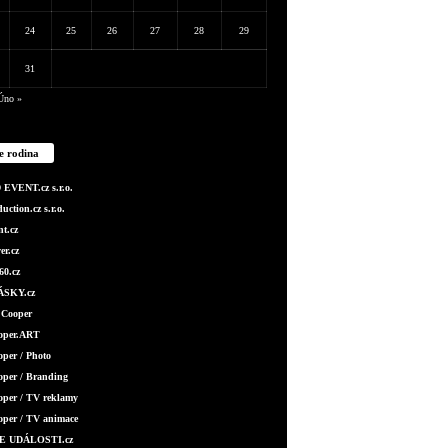
24
25
26
27
28
29
31
Úno »
e rodina
EVENT.cz s.r.o.
ction.cz s.r.o.
t.cz
er.cz
0.cz
SKY.cz
 Cooper
ooper.ART
oper / Photo
oper / Branding
oper / TV reklamy
oper / TV animace
E UDÁLOSTI.cz