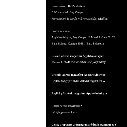
Provozovatel:
H2 Production
CEO a majitel:
Izzy Cooper
Provozovatel je zapsán v živnostenském rejstříku.
Poštovní adresa:
AppleNovinky.cz, Izzy Cooper, Jl Munduk Catu No.32,
Batu Bolong, Canggu 80361, Bali, Indonesia
Bitcoin adresa magazínu AppleNovinky.cz:
1JmavnAsEbeJLRYHdB8t1dZNQCykQHNEQ8
Litecoin adresa magazínu AppleNovinky.cz:
LZJBM4w8g4jxA8KUoV91wKEbfjy3afR4LW
PayPal příspěvek magazínu AppleNovinky.cz
Chcete se stát redaktorem?
info@applenovinky.cz
Ceník propagace a demografické údaje stáhnout zde.