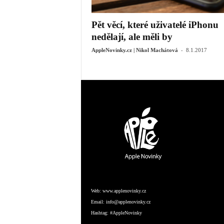
Pět věcí, které uživatelé iPhonu
nedělají, ale měli by
-
AppleNovinky.cz | Nikol Machátová
8.1.2017
Web:
www.applenovinky.cz
Email:
info@applenovinky.cz
Hashtag:
#AppleNovinky