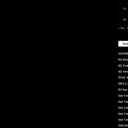
23
30
« Pro
Naš
SOUND 
H2 Produ
H2 Even
H2 Serv
ŽIVĚ 36
DEN LÁ
DJ Izzy
Izzy C
Izzy Co
Izzy Co
Izzy Co
Izzy Co
ONLIN