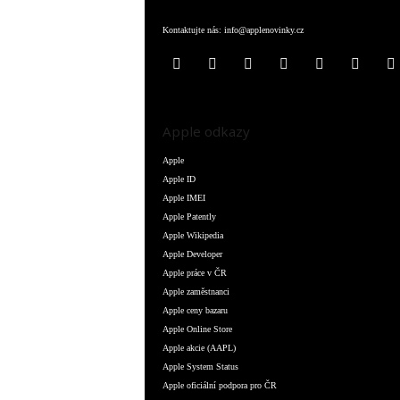
Kontaktujte nás:
info@applenovinky.cz
Apple odkazy
Apple
Apple ID
Apple IMEI
Apple Patently
Apple Wikipedia
Apple Developer
Apple práce v ČR
Apple zaměstnanci
Apple ceny bazaru
Apple Online Store
Apple akcie (AAPL)
Apple System Status
Apple oficiální podpora pro ČR