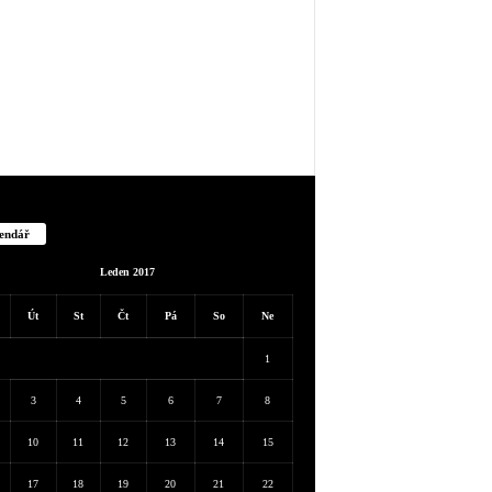
endář
Leden 2017
Út
St
Čt
Pá
So
Ne
1
3
4
5
6
7
8
10
11
12
13
14
15
17
18
19
20
21
22