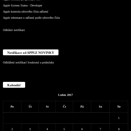
Apple System Status - Developer
Apple kontrola sériového čísla zařízení
Apple informace o zařízení podle sériového čísla
Odhlásit notifikaci
Notifikace od APPLE NOVINKY
Odhlášení notifikací
Soukromí a podmínky
Kalendář
Leden 2017
Po
Út
St
Čt
Pá
So
Ne
1
2
3
4
5
6
7
8