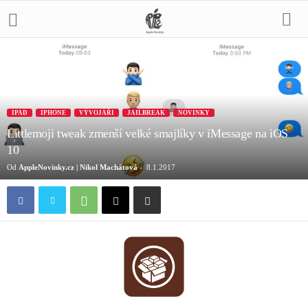
IPAD
IPHONE
VÝVOJÁŘI
JAILBREAK
NOVINKY
Littlemoji tweak zmenší velké smajlíky v iMessage na iOS
10
Od
AppleNovinky.cz | Nikol Machátová
-
8.1.2017