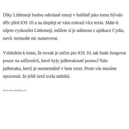
Díky Littlemoji budou odeslané emoji v bublině jako tomu bývalo
dřív před iOS 10 a na displeji se vám zobrazí více textu. Máte-li
zájem vyzkoušet Littlemoji, můžete si je stáhnout z aplikace Cydia,
navíc nemusíte nic nastavovat.
Vzhledem k tomu, že tweak je určen pro iOS 10, tak bude fungovat
pouze na zařízeních, které byly jailbreaknuté pomocí Yalu
jailbreaku, který je momentálně v beta verzi. Proto vás musíme
upozornit, že ještě není zcela stabilní.
Zdroj: idownloadblog.com