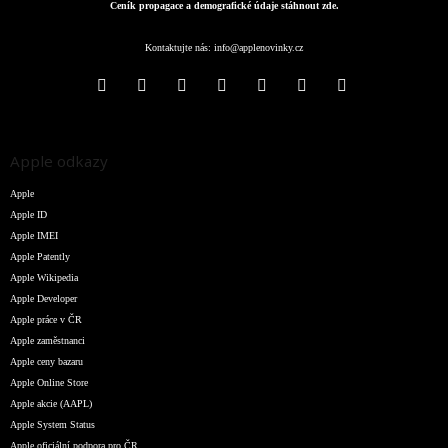
Ceník propagace a demografické údaje stáhnout zde.
Kontaktujte nás:
info@applenovinky.cz
Apple odkazy
Apple
Apple ID
Apple IMEI
Apple Patently
Apple Wikipedia
Apple Developer
Apple práce v ČR
Apple zaměstnanci
Apple ceny bazaru
Apple Online Store
Apple akcie (AAPL)
Apple System Status
Apple oficiální podpora pro ČR