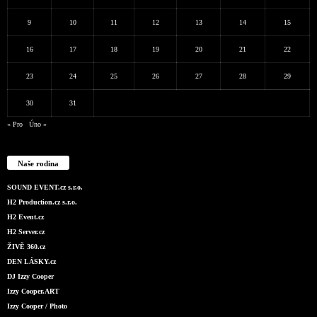
9
10
11
12
13
14
15
16
17
18
19
20
21
22
23
24
25
26
27
28
29
30
31
« Pro
Úno »
Naše rodina
SOUND EVENT.cz s.r.o.
H2 Production.cz s.r.o.
H2 Event.cz
H2 Server.cz
ŽIVĚ 360.cz
DEN LÁSKY.cz
DJ Izzy Cooper
Izzy Cooper.ART
Izzy Cooper / Photo