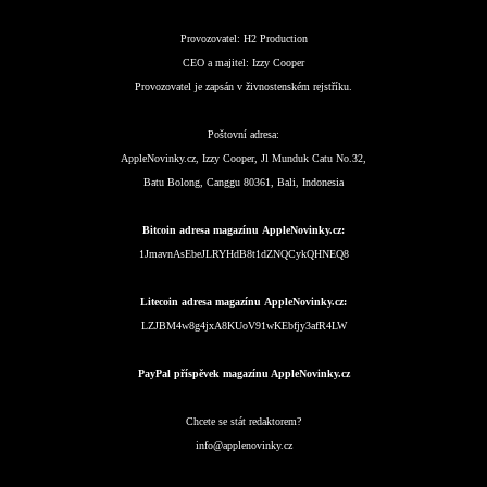
Provozovatel:
H2 Production
CEO a majitel:
Izzy Cooper
Provozovatel je zapsán v živnostenském rejstříku.
Poštovní adresa:
AppleNovinky.cz, Izzy Cooper, Jl Munduk Catu No.32,
Batu Bolong, Canggu 80361, Bali, Indonesia
Bitcoin adresa magazínu AppleNovinky.cz:
1JmavnAsEbeJLRYHdB8t1dZNQCykQHNEQ8
Litecoin adresa magazínu AppleNovinky.cz:
LZJBM4w8g4jxA8KUoV91wKEbfjy3afR4LW
PayPal příspěvek magazínu AppleNovinky.cz
Chcete se stát redaktorem?
info@applenovinky.cz