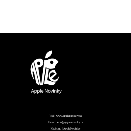
Web:
www.applenovinky.cz
Email:
info@applenovinky.cz
Hashtag:
#AppleNovinky