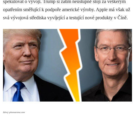
spekulovat o vývoji. Trump si zatím neústupně stojí za veškerým
opatřením směřující k podpoře americké výroby. Apple má však už
svá vývojová střediska vyvíjející a testující nové produkty v Číně.
Zdroj: phonearena.com