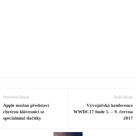
Předchozí článek
Další článek
Apple možná představí
Vývojářská konference
chytrou klávesnici se
WWDC17 bude 5. – 9. června
speciálními tlačítky
2017