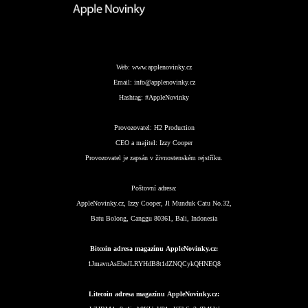
Web:
www.applenovinky.cz
Email:
info@applenovinky.cz
Hashtag:
#AppleNovinky
Provozovatel:
H2 Production
CEO a majitel:
Izzy Cooper
Provozovatel je zapsán v živnostenském rejstříku.
Poštovní adresa:
AppleNovinky.cz, Izzy Cooper, Jl Munduk Catu No.32,
Batu Bolong, Canggu 80361, Bali, Indonesia
Bitcoin adresa magazínu AppleNovinky.cz:
1JmavnAsEbeJLRYHdB8t1dZNQCykQHNEQ8
Litecoin adresa magazínu AppleNovinky.cz: