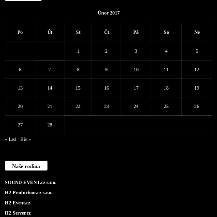
Únor 2017
Po
Út
St
Čt
Pá
So
Ne
1
2
3
4
5
6
7
8
9
10
11
12
13
14
15
16
17
18
19
20
21
22
23
24
25
26
27
28
« Led
Bře »
Naše rodina
SOUND EVENT.cz s.r.o.
H2 Production.cz s.r.o.
H2 Event.cz
H2 Server.cz