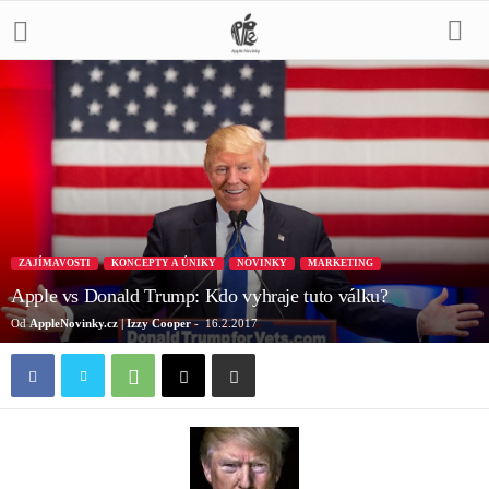
ZAJÍMAVOSTI
KONCEPTY A ÚNIKY
NOVINKY
MARKETING
Apple vs Donald Trump: Kdo vyhraje tuto válku?
Od
AppleNovinky.cz | Izzy Cooper
-
16.2.2017