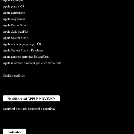
Apple Developer
Apple práce v ČR
Apple zaměstnanci
Apple ceny bazaru
Apple Online Store
Apple akcie (AAPL)
Apple System Status
Apple oficiální podpora pro ČR
Apple System Status - Developer
Apple kontrola sériového čísla zařízení
Apple informace o zařízení podle sériového čísla
Odhlásit notifikaci
Notifikace od APPLE NOVINKY
Odhlášení notifikací
Soukromí a podmínky
Kalendář