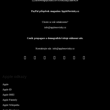
LZJBM4w8g4jxA8KUoV91wKEbfjy3afR4LW
PayPal příspěvek magazínu AppleNovinky.cz
Chcete se stát redaktorem?
info@applenovinky.cz
Ceník propagace a demografické údaje stáhnout zde.
Kontaktujte nás:
info@applenovinky.cz
Apple odkazy
Apple
Apple ID
Apple IMEI
Apple Patently
Apple Wikipedia