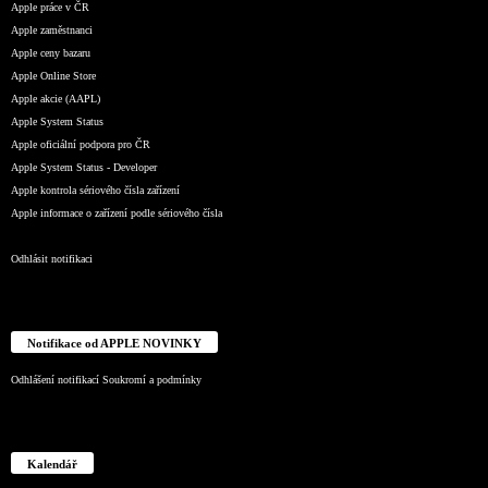
Apple práce v ČR
Apple zaměstnanci
Apple ceny bazaru
Apple Online Store
Apple akcie (AAPL)
Apple System Status
Apple oficiální podpora pro ČR
Apple System Status - Developer
Apple kontrola sériového čísla zařízení
Apple informace o zařízení podle sériového čísla
Odhlásit notifikaci
Notifikace od APPLE NOVINKY
Odhlášení notifikací
Soukromí a podmínky
Kalendář