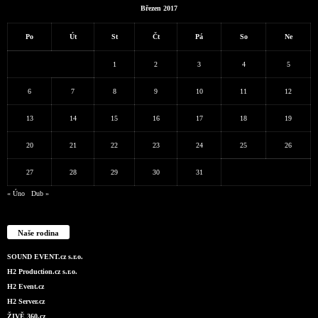
Březen 2017
Po
Út
St
Čt
Pá
So
Ne
1
2
3
4
5
6
7
8
9
10
11
12
13
14
15
16
17
18
19
20
21
22
23
24
25
26
27
28
29
30
31
« Úno
Dub »
Naše rodina
SOUND EVENT.cz s.r.o.
H2 Production.cz s.r.o.
H2 Event.cz
H2 Server.cz
ŽIVĚ 360.cz