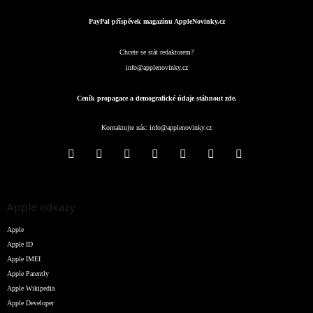
PayPal příspěvek magazínu AppleNovinky.cz
Chcete se stát redaktorem?
info@applenovinky.cz
Ceník propagace a demografické údaje stáhnout zde.
Kontaktujte nás:
info@applenovinky.cz
Apple odkazy
Apple
Apple ID
Apple IMEI
Apple Patently
Apple Wikipedia
Apple Developer