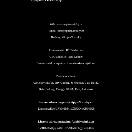
Web:
www.applenovinky.cz
Email:
info@applenovinky.cz
Hashtag:
#AppleNovinky
Provozovatel:
H2 Production
CEO a majitel:
Izzy Cooper
Provozovatel je zapsán v živnostenském rejstříku.
Poštovní adresa:
AppleNovinky.cz, Izzy Cooper, Jl Munduk Catu No.32,
Batu Bolong, Canggu 80361, Bali, Indonesia
Bitcoin adresa magazínu AppleNovinky.cz:
1JmavnAsEbeJLRYHdB8t1dZNQCykQHNEQ8
Litecoin adresa magazínu AppleNovinky.cz:
LZJBM4w8g4jxA8KUoV91wKEbfjy3afR4LW