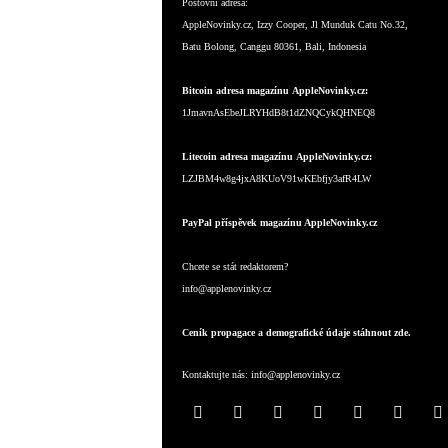
Poštovní adresa:
AppleNovinky.cz, Izzy Cooper, Jl Munduk Catu No.32,
Batu Bolong, Canggu 80361, Bali, Indonesia
Bitcoin adresa magazínu AppleNovinky.cz:
1JmavnAsEbeJLRYHdB8t1dZNQCykQHNEQ8
Litecoin adresa magazínu AppleNovinky.cz:
LZJBM4w8g4jxA8KUoV91wKEbfjy3afR4LW
PayPal příspěvek magazínu AppleNovinky.cz
Chcete se stát redaktorem?
info@applenovinky.cz
Ceník propagace a demografické údaje stáhnout zde.
Kontaktujte nás:
info@applenovinky.cz