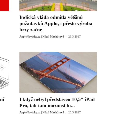
Indická vláda odmítla většinů
požadavků Applu, i přesto výroba
brzy začne
-
AppleNovinky.cz | Nikol Machátová
23.3.2017
ní
I když nebyl představen 10,5″ iPad
Pro, tak tato možnost tu...
-
AppleNovinky.cz | Nikol Machátová
23.3.2017