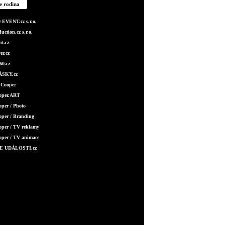
e rodina
EVENT.cz s.r.o.
ction.cz s.r.o.
t.cz
er.cz
0.cz
SKY.cz
 Cooper
ooper.ART
oper / Photo
oper / Branding
oper / TV reklamy
oper / TV animace
E UDÁLOSTI.cz