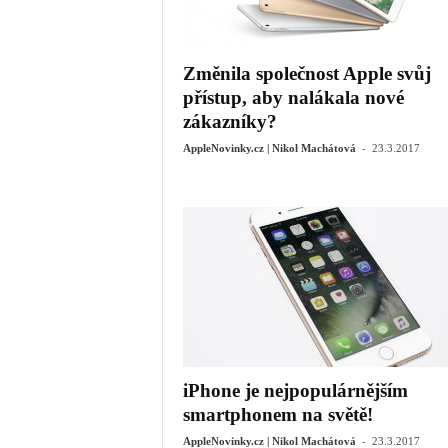
Změnila společnost Apple svůj
přístup, aby nalákala nové
zákazníky?
-
AppleNovinky.cz | Nikol Machátová
23.3.2017
iPhone je nejpopulárnějším
smartphonem na světě!
-
AppleNovinky.cz | Nikol Machátová
23.3.2017