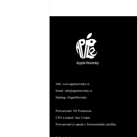
Web:
www.applenovinky.cz
Email:
info@applenovinky.cz
Hashtag:
#AppleNovinky
Provozovatel:
H2 Production
CEO a majitel:
Izzy Cooper
Provozovatel je zapsán v živnostenském rejstříku.