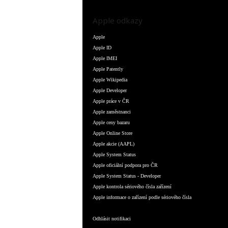
Apple odkazy
Apple
Apple ID
Apple IMEI
Apple Patently
Apple Wikipedia
Apple Developer
Apple práce v ČR
Apple zaměstnanci
Apple ceny bazaru
Apple Online Store
Apple akcie (AAPL)
Apple System Status
Apple oficiální podpora pro ČR
Apple System Status - Developer
Apple kontrola sériového čísla zařízení
Apple informace o zařízení podle sériového čísla
Odhlásit notifikaci