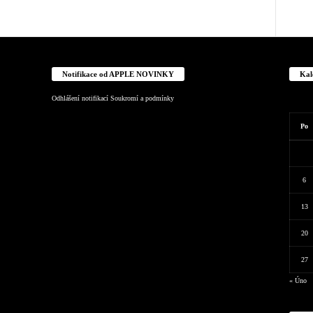
Notifikace od APPLE NOVINKY
Kal
Odhlášení notifikací
Soukromí a podmínky
Po
6
13
20
27
« Úno