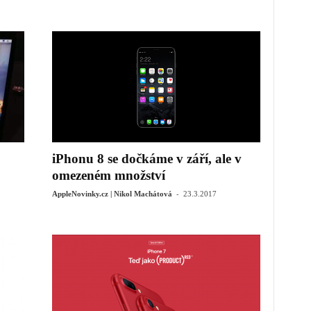
iPhonu 8 se dočkáme v září, ale v
omezeném množství
-
AppleNovinky.cz | Nikol Machátová
23.3.2017