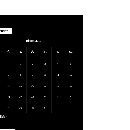
endář
Březen 2017
Út
St
Čt
Pá
So
Ne
1
2
3
4
5
7
8
9
10
11
12
14
15
16
17
18
19
21
22
23
24
25
26
28
29
30
31
Dub »