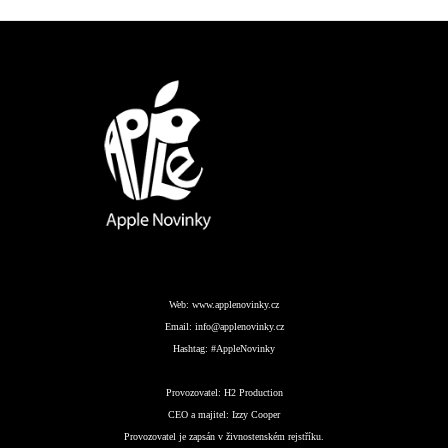
Web:
www.applenovinky.cz
Email:
info@applenovinky.cz
Hashtag:
#AppleNovinky
Provozovatel:
H2 Production
CEO a majitel:
Izzy Cooper
Provozovatel je zapsán v živnostenském rejstříku.