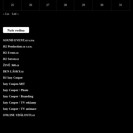
25
26
27
28
29
30
31
« Lis
Led »
Naše rodina
SOUND EVENT.cz s.r.o.
H2 Production.cz s.r.o.
H2 Event.cz
H2 Server.cz
ŽIVĚ 360.cz
DEN LÁSKY.cz
DJ Izzy Cooper
Izzy Cooper.ART
Izzy Cooper / Photo
Izzy Cooper / Branding
Izzy Cooper / TV reklamy
Izzy Cooper / TV animace
ONLINE UDÁLOSTI.cz