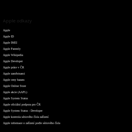
Apple odkazy
Apple
Apple ID
Apple IMEI
Apple Patently
Apple Wikipedia
Apple Developer
Apple práce v ČR
Apple zaměstnanci
Apple ceny bazaru
Apple Online Store
Apple akcie (AAPL)
Apple System Status
Apple oficiální podpora pro ČR
Apple System Status - Developer
Apple kontrola sériového čísla zařízení
Apple informace o zařízení podle sériového čísla