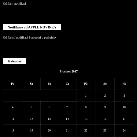
Odhlásit notifikaci
Notifikace od APPLE NOVINKY
Odhlášení notifikací
Soukromí a podmínky
Kalendář
Prosinec 2017
Po
Út
St
Čt
Pá
So
Ne
1
2
3
4
5
6
7
8
9
10
11
12
13
14
15
16
17
18
19
20
21
22
23
24