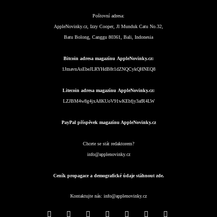
Poštovní adresa:
AppleNovinky.cz, Izzy Cooper, Jl Munduk Catu No.32,
Batu Bolong, Canggu 80361, Bali, Indonesia
Bitcoin adresa magazínu AppleNovinky.cz:
1JmavnAsEbeJLRYHdB8t1dZNQCykQHNEQ8
Litecoin adresa magazínu AppleNovinky.cz:
LZJBM4w8g4jxA8KUoV91wKEbfjy3afR4LW
PayPal příspěvek magazínu AppleNovinky.cz
Chcete se stát redaktorem?
info@applenovinky.cz
Ceník propagace a demografické údaje stáhnout zde.
Kontaktujte nás:
info@applenovinky.cz