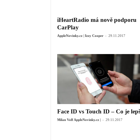
iHeartRadio má nově podporu
CarPlay
-
AppleNovinky.cz | Izzy Cooper
29.11.2017
Face ID vs Touch ID – Co je lepš
-
Milan Volf AppleNovinky.cz |
29.11.2017