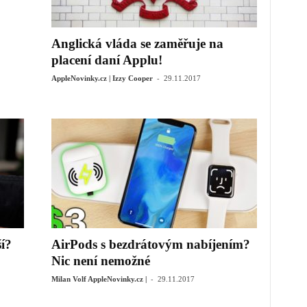
Anglická vláda se zaměřuje na
placení daní Applu!
-
AppleNovinky.cz | Izzy Cooper
29.11.2017
í?
AirPods s bezdrátovým nabíjením?
Nic není nemožné
-
Milan Volf AppleNovinky.cz |
29.11.2017