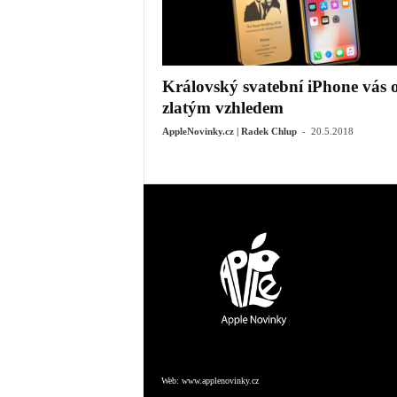
Královský svatební iPhone vás o
zlatým vzhledem
-
AppleNovinky.cz | Radek Chlup
20.5.2018
Web:
www.applenovinky.cz