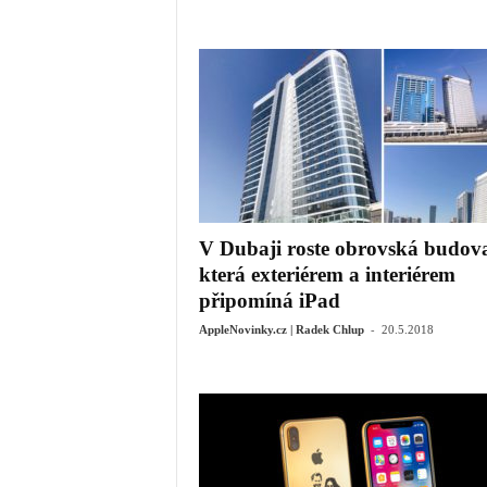
V Dubaji roste obrovská budov
která exteriérem a interiérem
připomíná iPad
-
AppleNovinky.cz | Radek Chlup
20.5.2018