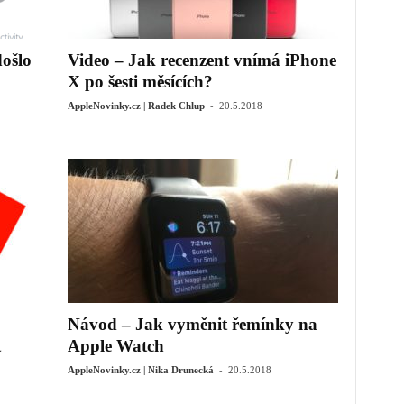
došlo
Video – Jak recenzent vnímá iPhone
X po šesti měsících?
-
AppleNovinky.cz | Radek Chlup
20.5.2018
Návod – Jak vyměnit řemínky na
t
Apple Watch
-
AppleNovinky.cz | Nika Drunecká
20.5.2018