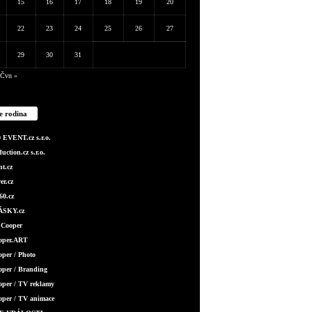
15
16
17
18
19
20
22
23
24
25
26
27
29
30
31
Čvn »
e rodina
EVENT.cz s.r.o.
ction.cz s.r.o.
t.cz
er.cz
0.cz
SKY.cz
 Cooper
ooper.ART
oper / Photo
oper / Branding
oper / TV reklamy
oper / TV animace