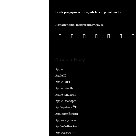
Ceník propagace a demografické údaje stáhnout zde.
Kontaktujte nás:
info@applenovinky.cz
Apple odkazy
Apple
Apple ID
Apple IMEI
Apple Patently
Apple Wikipedia
Apple Developer
Apple práce v ČR
Apple zaměstnanci
Apple ceny bazaru
Apple Online Store
Apple akcie (AAPL)