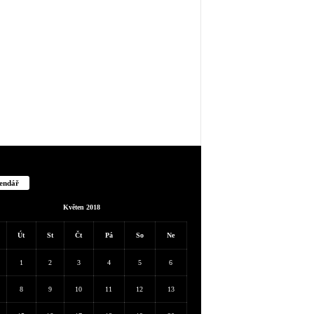
endář
Květen 2018
Út
St
Čt
Pá
So
Ne
1
2
3
4
5
6
8
9
10
11
12
13