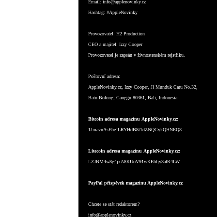
Email:
info@applenovinky.cz
Hashtag:
#AppleNovinky
Provozovatel:
H2 Production
CEO a majitel:
Izzy Cooper
Provozovatel je zapsán v živnostenském rejstříku.
Poštovní adresa:
AppleNovinky.cz, Izzy Cooper, Jl Munduk Catu No.32,
Batu Bolong, Canggu 80361, Bali, Indonesia
Bitcoin adresa magazínu AppleNovinky.cz:
1JmavnAsEbeJLRYHdB8t1dZNQCykQHNEQ8
Litecoin adresa magazínu AppleNovinky.cz:
LZJBM4w8g4jxA8KUoV91wKEbfjy3afR4LW
PayPal příspěvek magazínu AppleNovinky.cz
Chcete se stát redaktorem?
info@applenovinky.cz