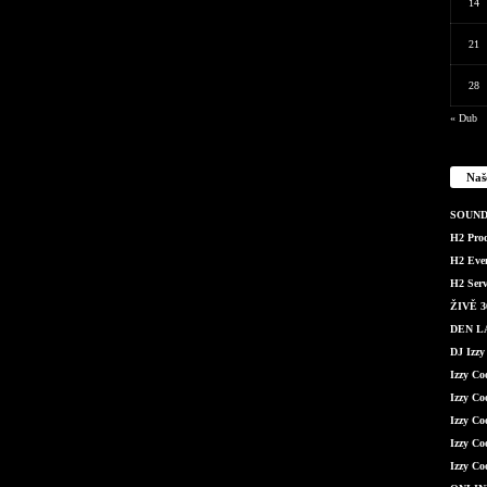
14
21
28
« Dub
Naš
SOUND 
H2 Produ
H2 Even
H2 Serv
ŽIVĚ 36
DEN LÁ
DJ Izzy
Izzy C
Izzy Co
Izzy Co
Izzy Co
Izzy Co