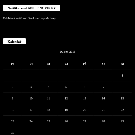
Notifikace od APPLE NOVINKY
Odhlášení notifikací
Soukromí a podmínky
Kalendář
Duben 2018
Po
Út
St
Čt
Pá
So
Ne
1
2
3
4
5
6
7
8
9
10
11
12
13
14
15
16
17
18
19
20
21
22
23
24
25
26
27
28
29
30