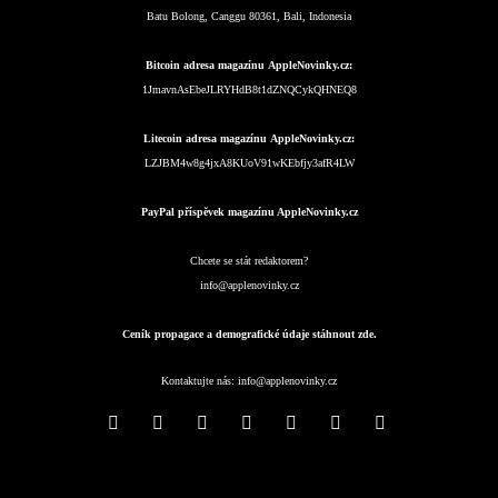
Batu Bolong, Canggu 80361, Bali, Indonesia
Bitcoin adresa magazínu AppleNovinky.cz:
1JmavnAsEbeJLRYHdB8t1dZNQCykQHNEQ8
Litecoin adresa magazínu AppleNovinky.cz:
LZJBM4w8g4jxA8KUoV91wKEbfjy3afR4LW
PayPal příspěvek magazínu AppleNovinky.cz
Chcete se stát redaktorem?
info@applenovinky.cz
Ceník propagace a demografické údaje stáhnout zde.
Kontaktujte nás:
info@applenovinky.cz