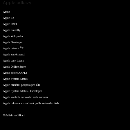
Apple odkazy
Apple
Apple ID
Apple IMEI
Apple Patently
Apple Wikipedia
Apple Developer
Apple práce v ČR
Apple zaměstnanci
Apple ceny bazaru
Apple Online Store
Apple akcie (AAPL)
Apple System Status
Apple oficiální podpora pro ČR
Apple System Status - Developer
Apple kontrola sériového čísla zařízení
Apple informace o zařízení podle sériového čísla
Odhlásit notifikaci