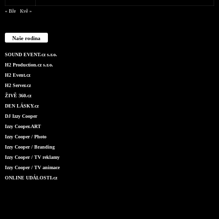
« Bře
Kvě »
Naše rodina
SOUND EVENT.cz s.r.o.
H2 Production.cz s.r.o.
H2 Event.cz
H2 Server.cz
ŽIVĚ 360.cz
DEN LÁSKY.cz
DJ Izzy Cooper
Izzy Cooper.ART
Izzy Cooper / Photo
Izzy Cooper / Branding
Izzy Cooper / TV reklamy
Izzy Cooper / TV animace
ONLINE UDÁLOSTI.cz