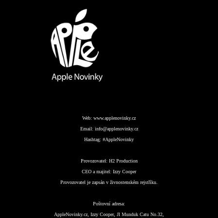
Web:
www.applenovinky.cz
Email:
info@applenovinky.cz
Hashtag:
#AppleNovinky
Provozovatel:
H2 Production
CEO a majitel:
Izzy Cooper
Provozovatel je zapsán v živnostenském rejstříku.
Poštovní adresa:
AppleNovinky.cz, Izzy Cooper, Jl Munduk Catu No.32,