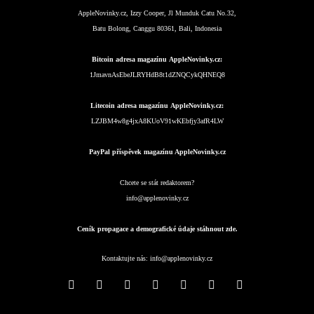
AppleNovinky.cz, Izzy Cooper, Jl Munduk Catu No.32,
Batu Bolong, Canggu 80361, Bali, Indonesia
Bitcoin adresa magazínu AppleNovinky.cz:
1JmavnAsEbeJLRYHdB8t1dZNQCykQHNEQ8
Litecoin adresa magazínu AppleNovinky.cz:
LZJBM4w8g4jxA8KUoV91wKEbfjy3afR4LW
PayPal příspěvek magazínu AppleNovinky.cz
Chcete se stát redaktorem?
info@applenovinky.cz
Ceník propagace a demografické údaje stáhnout zde.
Kontaktujte nás:
info@applenovinky.cz