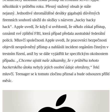
několikrát v průběhu roku. Přesný stažený obsah je stále
nejasný. Jednotlivé shromážděné desítky gigabajtů důvěrných
firemních souborů uložil do složky s názvem „hacky hacky
hack“. Apple uvedl, že když si uvědomil, že někdo získal přístup,
oznámil své zjištění FBI, která případ předala australské federální
policii. Mluvčí společnosti Apple uvedl, že pracovníci bezpečnosti
objevili neoprávněný přístup a nahlásili incident orgánům činným v
trestním řízení, aniž by se dále vyjádřili ke specifickým okolnostem
případu.
„Chceme ujistit naše zákazníky, že v průběhu tohoto
hackerského útoku nebyly jejich osobní údaje ohroženy,“
řekl
mluvčí. Teenager se k tomuto zločinu přiznal a bude odsouzen příští
měsíc.