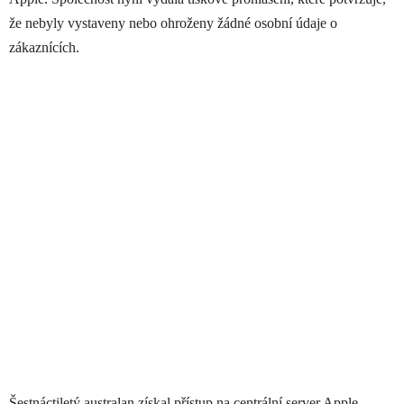
že nebyly vystaveny nebo ohroženy žádné osobní údaje o
zákaznících.
Šestnáctiletý australan získal přístup na centrální server Apple