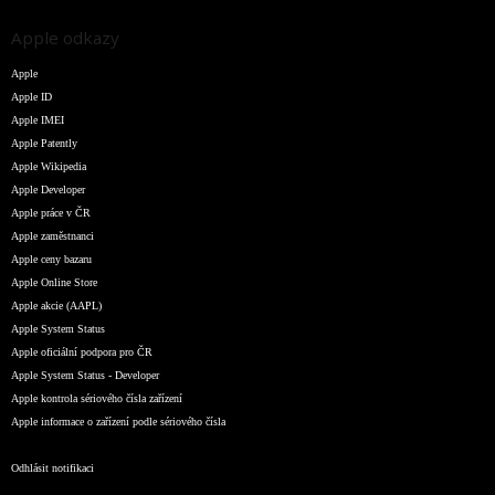
Apple odkazy
Apple
Apple ID
Apple IMEI
Apple Patently
Apple Wikipedia
Apple Developer
Apple práce v ČR
Apple zaměstnanci
Apple ceny bazaru
Apple Online Store
Apple akcie (AAPL)
Apple System Status
Apple oficiální podpora pro ČR
Apple System Status - Developer
Apple kontrola sériového čísla zařízení
Apple informace o zařízení podle sériového čísla
Odhlásit notifikaci