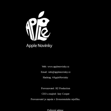
Web:
www.applenovinky.cz
Email:
info@applenovinky.cz
Hashtag:
#AppleNovinky
Provozovatel:
H2 Production
CEO a majitel:
Izzy Cooper
Provozovatel je zapsán v živnostenském rejstříku.
Poštovní adresa: