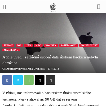
IPHONE
IOS
IPAD
MAC
NOVINKY
ZAJÍMAVOSTI
SOUDNÍ SPORY
MARKETING
Apple uvedl, že žádná osobní data útokem hackera nebyla
ohrožena
Od
AppleNovinky.cz | Nika Drunecká
-
17.8.2018
V týdnu jsme informovali o hackerském útoku australského
teenagera, který stahoval asi 90 GB dat ze serverů
Apple. Společnost nyní vydala tiskové prohlášení, které potvrzuje,