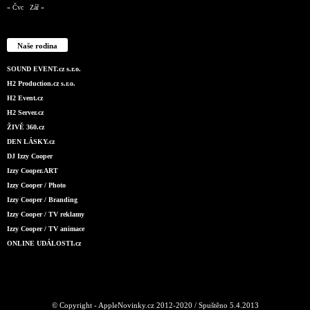
« Čvc
Zář »
Naše rodina
SOUND EVENT.cz s.r.o.
H2 Production.cz s.r.o.
H2 Event.cz
H2 Server.cz
ŽIVĚ 360.cz
DEN LÁSKY.cz
DJ Izzy Cooper
Izzy Cooper.ART
Izzy Cooper / Photo
Izzy Cooper / Branding
Izzy Cooper / TV reklamy
Izzy Cooper / TV animace
ONLINE UDÁLOSTI.cz
© Copyright - AppleNovinky.cz 2012-2020 / Spuštěno 5.4.2013