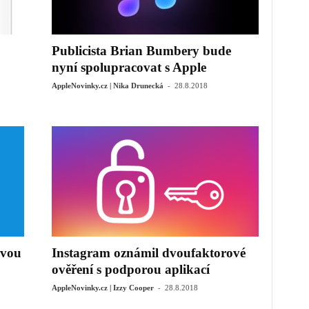
Publicista Brian Bumbery bude
nyní spolupracovat s Apple
-
AppleNovinky.cz | Nika Drunecká
28.8.2018
ovou
Instagram oznámil dvoufaktorové
ověření s podporou aplikací
-
AppleNovinky.cz | Izzy Cooper
28.8.2018