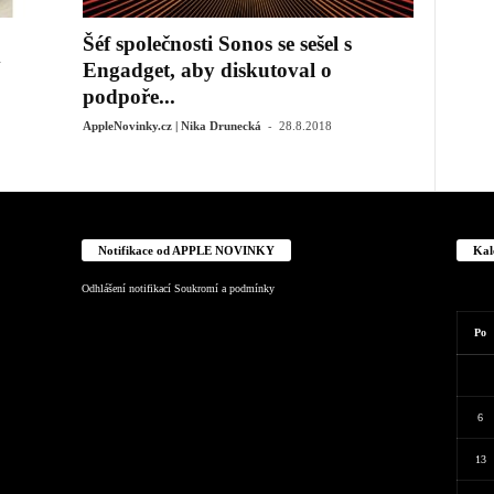
Šéf společnosti Sonos se sešel s
Engadget, aby diskutoval o
podpoře...
-
AppleNovinky.cz | Nika Drunecká
28.8.2018
Notifikace od APPLE NOVINKY
Kal
Odhlášení notifikací
Soukromí a podmínky
Po
6
13