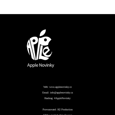
Web:
www.applenovinky.cz
Email:
info@applenovinky.cz
Hashtag:
#AppleNovinky
Provozovatel:
H2 Production