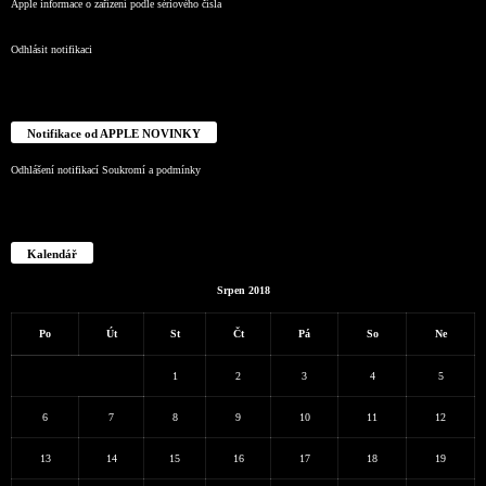
Apple informace o zařízení podle sériového čísla
Odhlásit notifikaci
Notifikace od APPLE NOVINKY
Odhlášení notifikací
Soukromí a podmínky
Kalendář
Srpen 2018
Po
Út
St
Čt
Pá
So
Ne
1
2
3
4
5
6
7
8
9
10
11
12
13
14
15
16
17
18
19