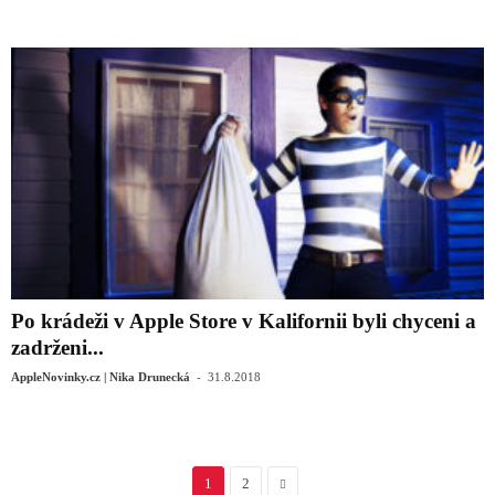
Po krádeži v Apple Store v Kalifornii byli chyceni a
zadrženi...
-
AppleNovinky.cz | Nika Drunecká
31.8.2018
1
2