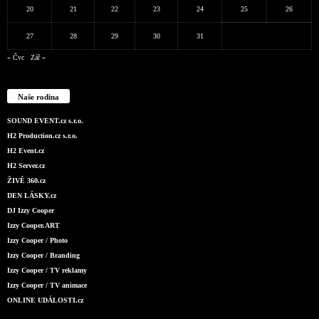
20
21
22
23
24
25
26
27
28
29
30
31
« Čvc
Zář »
Naše rodina
SOUND EVENT.cz s.r.o.
H2 Production.cz s.r.o.
H2 Event.cz
H2 Server.cz
ŽIVĚ 360.cz
DEN LÁSKY.cz
DJ Izzy Cooper
Izzy Cooper.ART
Izzy Cooper / Photo
Izzy Cooper / Branding
Izzy Cooper / TV reklamy
Izzy Cooper / TV animace
ONLINE UDÁLOSTI.cz