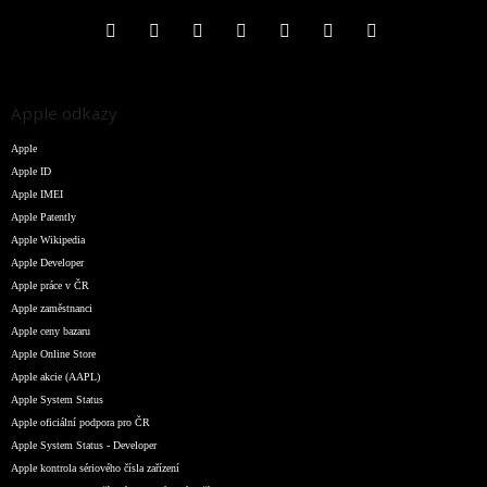
Apple odkazy
Apple
Apple ID
Apple IMEI
Apple Patently
Apple Wikipedia
Apple Developer
Apple práce v ČR
Apple zaměstnanci
Apple ceny bazaru
Apple Online Store
Apple akcie (AAPL)
Apple System Status
Apple oficiální podpora pro ČR
Apple System Status - Developer
Apple kontrola sériového čísla zařízení