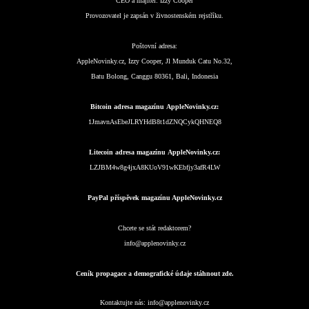
CEO a majitel:
Izzy Cooper
Provozovatel je zapsán v živnostenském rejstříku.
Poštovní adresa:
AppleNovinky.cz, Izzy Cooper, Jl Munduk Catu No.32,
Batu Bolong, Canggu 80361, Bali, Indonesia
Bitcoin adresa magazínu AppleNovinky.cz:
1JmavnAsEbeJLRYHdB8t1dZNQCykQHNEQ8
Litecoin adresa magazínu AppleNovinky.cz:
LZJBM4w8g4jxA8KUoV91wKEbfjy3afR4LW
PayPal příspěvek magazínu AppleNovinky.cz
Chcete se stát redaktorem?
info@applenovinky.cz
Ceník propagace a demografické údaje stáhnout zde.
Kontaktujte nás:
info@applenovinky.cz