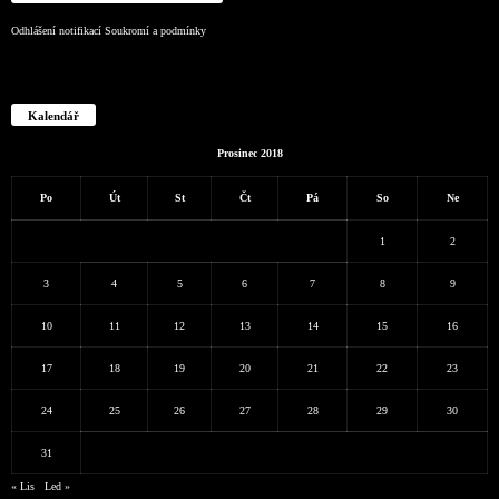
Odhlášení notifikací
Soukromí a podmínky
Kalendář
Prosinec 2018
Po
Út
St
Čt
Pá
So
Ne
1
2
3
4
5
6
7
8
9
10
11
12
13
14
15
16
17
18
19
20
21
22
23
24
25
26
27
28
29
30
31
« Lis
Led »