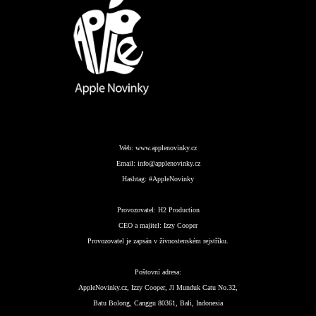
Web:
www.applenovinky.cz
Email:
info@applenovinky.cz
Hashtag:
#AppleNovinky
Provozovatel:
H2 Production
CEO a majitel:
Izzy Cooper
Provozovatel je zapsán v živnostenském rejstříku.
Poštovní adresa:
AppleNovinky.cz, Izzy Cooper, Jl Munduk Catu No.32,
Batu Bolong, Canggu 80361, Bali, Indonesia