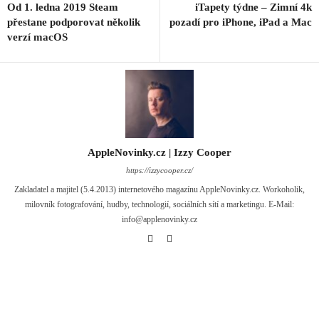
Od 1. ledna 2019 Steam
iTapety týdne – Zimní 4k
přestane podporovat několik
pozadí pro iPhone, iPad a Mac
verzí macOS
AppleNovinky.cz | Izzy Cooper
https://izzycooper.cz/
Zakladatel a majitel (5.4.2013) internetového magazínu AppleNovinky.cz. Workoholik,
milovník fotografování, hudby, technologií, sociálních sítí a marketingu. E-Mail:
info@applenovinky.cz