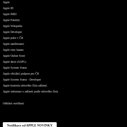
Apple
Apple ID
Apple IMEI
Apple Patently
Apple Wikipedia
Apple Developer
Apple práce v ČR
Apple zaměstnanci
Apple ceny bazaru
Apple Online Store
Apple akcie (AAPL)
Apple System Status
Apple oficiální podpora pro ČR
Apple System Status - Developer
Apple kontrola sériového čísla zařízení
Apple informace o zařízení podle sériového čísla
Odhlásit notifikaci
Notifikace od APPLE NOVINKY