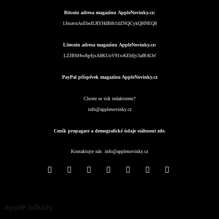
Bitcoin adresa magazínu AppleNovinky.cz:
1JmavnAsEbeJLRYHdB8t1dZNQCykQHNEQ8
Litecoin adresa magazínu AppleNovinky.cz:
LZJBM4w8g4jxA8KUoV91wKEbfjy3afR4LW
PayPal příspěvek magazínu AppleNovinky.cz
Chcete se stát redaktorem?
info@applenovinky.cz
Ceník propagace a demografické údaje stáhnout zde.
Kontaktujte nás:
info@applenovinky.cz
Apple odkazy